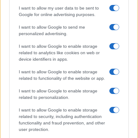
I want to allow my user data to be sent to
Google for online advertising purposes.
Integrazione scolastica: sfide e opportunità
nel contesto multiculturale italiano
I want to allow Google to send me
personalized advertising.
La scuola italiana si trova ad affrontare nuove sfide legate
all'integrazione culturale. Scopri come le politiche educative e
I want to allow Google to enable storage
i progetti innovativi stanno…
related to analytics like cookies on web or
Roberto Capelli · 4 Ago 2026
device identifiers in apps.
Salute
I want to allow Google to enable storage
VEDI TUTTI →
related to functionality of the website or app.
I want to allow Google to enable storage
SALUTE E BENESSERE
related to personalization.
I want to allow Google to enable storage
related to security, including authentication
functionality and fraud prevention, and other
user protection.