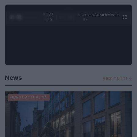
0:30 /
Ad
hub
Media
POWERED
1
/
4
1:20
BY
News
VEDI TUTTI →
NEWS E ATTUALITÀ