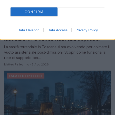
CONFIRM
Data Deletion
Data Access
Privacy Policy
Dalla centrale operativa all’assistenza
domiciliare: la sanità fuori dall’ospedale
La sanità territoriale in Toscana si sta evolvendo per colmare il
vuoto assistenziale post-dimissioni. Scopri come funziona la
rete di supporto per…
Matteo Pellegrino · 8 Ago 2026
SALUTE E BENESSERE