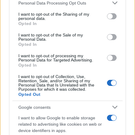
Please note that this website/app uses one or more Google
Personal Data Processing Opt Outs
services and may gather and store information including but
not limited to your visit or usage behaviour. You may click to
I want to opt-out of the Sharing of my
personal data.
Nuova legge provinciale pone il benessere
grant or deny consent to Google and its third-party tags to
Opted In
use your data for below specified purposes in below Google
scolastico al centro del sistema educativo
consent section.
I want to opt-out of the Sale of my
Una rivoluzione nel mondo scolastico: il benessere di studenti,
Personal Data.
insegnanti e famiglie diventa legge. Scopri come cambierà la
Opted In
scuola
I want to opt-out of processing my
Roberto Capelli · 5 Ago 2026
Personal Data for Targeted Advertising.
Opted In
EDUCAZIONE E CRESCITA
I want to opt-out of Collection, Use,
Retention, Sale, and/or Sharing of my
Personal Data that Is Unrelated with the
Purposes for which it was collected.
Opted Out
Google consents
I want to allow Google to enable storage
related to advertising like cookies on web or
device identifiers in apps.