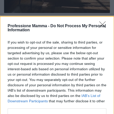
Ansia nei figli: tecniche di co-regolazione e
routine rassicuranti
Professione Mamma -
Do Not Process My Personal
Information
Strategie pratiche e senza tempo per aiutare bambini e
ragazzi: co‑regolazione, routine rassicuranti, parole che
If you wish to opt-out of the sale, sharing to third parties, or
sostengono e un piano calma condiviso.
processing of your personal or sensitive information for
Beatrice Bonaventura · 7 Ago 2026
targeted advertising by us, please use the below opt-out
section to confirm your selection. Please note that after your
EDUCAZIONE E CRESCITA
opt-out request is processed you may continue seeing
interest-based ads based on personal information utilized by
us or personal information disclosed to third parties prior to
your opt-out. You may separately opt-out of the further
disclosure of your personal information by third parties on the
IAB’s list of downstream participants. This information may
also be disclosed by us to third parties on the
IAB’s List of
Downstream Participants
that may further disclose it to other
third parties.