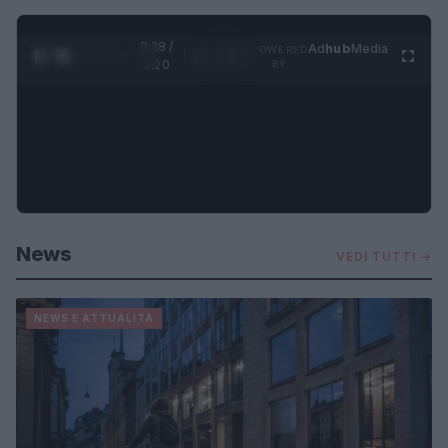
0:30 /
Ad
hub
Media
POWERED
1
/
4
1:20
BY
News
VEDI TUTTI →
NEWS E ATTUALITÀ