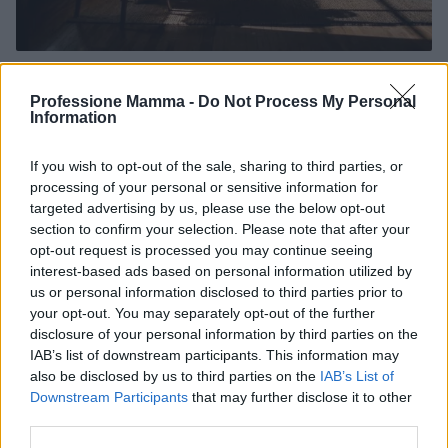
Ansia nei figli: tecniche di co-regolazione e
routine rassicuranti
Professione Mamma -
Do Not Process My Personal
Information
Strategie pratiche e senza tempo per aiutare bambini e
ragazzi: co‑regolazione, routine rassicuranti, parole che
If you wish to opt-out of the sale, sharing to third parties, or
sostengono e un piano calma condiviso.
processing of your personal or sensitive information for
Beatrice Bonaventura · 7 Ago 2026
targeted advertising by us, please use the below opt-out
section to confirm your selection. Please note that after your
EDUCAZIONE E CRESCITA
opt-out request is processed you may continue seeing
interest-based ads based on personal information utilized by
us or personal information disclosed to third parties prior to
your opt-out. You may separately opt-out of the further
disclosure of your personal information by third parties on the
IAB’s list of downstream participants. This information may
also be disclosed by us to third parties on the
IAB’s List of
Downstream Participants
that may further disclose it to other
third parties.