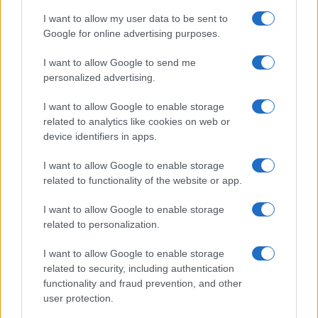
I want to allow my user data to be sent to
Google for online advertising purposes.
Integrazione scolastica: sfide e opportunità
nel contesto multiculturale italiano
I want to allow Google to send me
personalized advertising.
La scuola italiana si trova ad affrontare nuove sfide legate
all'integrazione culturale. Scopri come le politiche educative e
I want to allow Google to enable storage
i progetti innovativi stanno…
related to analytics like cookies on web or
Roberto Capelli · 4 Ago 2026
device identifiers in apps.
Salute
I want to allow Google to enable storage
VEDI TUTTI →
related to functionality of the website or app.
I want to allow Google to enable storage
SALUTE E BENESSERE
related to personalization.
I want to allow Google to enable storage
related to security, including authentication
functionality and fraud prevention, and other
user protection.