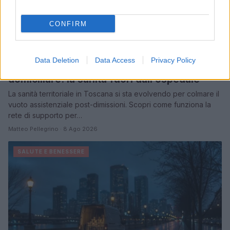
CONFIRM
Data Deletion
Data Access
Privacy Policy
Dalla centrale operativa all’assistenza
domiciliare: la sanità fuori dall’ospedale
La sanità territoriale in Toscana si sta evolvendo per colmare il
vuoto assistenziale post-dimissioni. Scopri come funziona la
rete di supporto per…
Matteo Pellegrino · 8 Ago 2026
SALUTE E BENESSERE