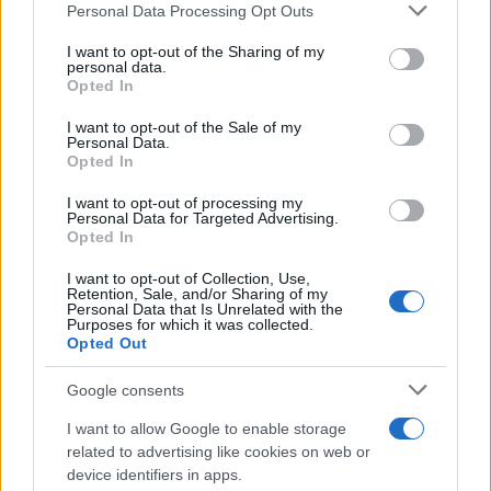
Please note that this website/app uses one or more Google
Personal Data Processing Opt Outs
services and may gather and store information including but
not limited to your visit or usage behaviour. You may click to
I want to opt-out of the Sharing of my
personal data.
Nuova legge provinciale pone il benessere
grant or deny consent to Google and its third-party tags to
Opted In
use your data for below specified purposes in below Google
scolastico al centro del sistema educativo
consent section.
I want to opt-out of the Sale of my
Una rivoluzione nel mondo scolastico: il benessere di studenti,
Personal Data.
insegnanti e famiglie diventa legge. Scopri come cambierà la
Opted In
scuola
I want to opt-out of processing my
Roberto Capelli · 5 Ago 2026
Personal Data for Targeted Advertising.
Opted In
EDUCAZIONE E CRESCITA
I want to opt-out of Collection, Use,
Retention, Sale, and/or Sharing of my
Personal Data that Is Unrelated with the
Purposes for which it was collected.
Opted Out
Google consents
I want to allow Google to enable storage
related to advertising like cookies on web or
device identifiers in apps.