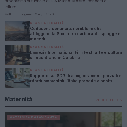
programma autunnale di ICA Milano. Mostre, concerti e
letture…
Matteo Pellegrino · 6 Ago 2026
NEWS E ATTUALITÀ
Codacons denuncia: i problemi che
affliggono la Sicilia tra carburanti, spiagge e
incendi
NEWS E ATTUALITÀ
Lamezia International Film Fest: arte e cultura
si incontrano in Calabria
NEWS E ATTUALITÀ
Rapporto sui SDG: tra miglioramenti parziali e
ritardi ambientali l’Italia procede a scatti
Maternità
VEDI TUTTI →
MATERNITÀ E GRAVIDANZA