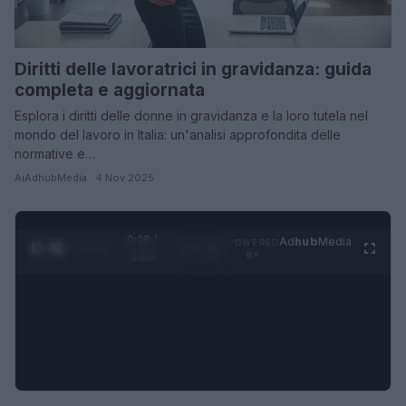
Diritti delle lavoratrici in gravidanza: guida
completa e aggiornata
Esplora i diritti delle donne in gravidanza e la loro tutela nel
mondo del lavoro in Italia: un'analisi approfondita delle
normative e…
AiAdhubMedia · 4 Nov 2025
0:29 /
Ad
hub
Media
POWERED
1
/
4
1:23
BY