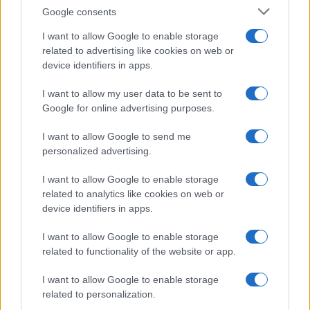
EDUCAZIONE E CRESCITA
Google consents
I want to allow Google to enable storage
related to advertising like cookies on web or
device identifiers in apps.
I want to allow my user data to be sent to
Google for online advertising purposes.
I want to allow Google to send me
personalized advertising.
I want to allow Google to enable storage
related to analytics like cookies on web or
Integrazione scolastica: sfide e opportunità
device identifiers in apps.
nel contesto multiculturale italiano
La scuola italiana si trova ad affrontare nuove sfide legate
I want to allow Google to enable storage
all'integrazione culturale. Scopri come le politiche educative e
related to functionality of the website or app.
i progetti innovativi stanno…
I want to allow Google to enable storage
Roberto Capelli · 4 Ago 2026
related to personalization.