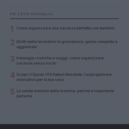
PIÙ LETTI SETTIMANA
1
Come organizzare una vacanza perfetta con bambini
2
Diritti delle lavoratrici in gravidanza: guida completa e
aggiornata
3
Patologie croniche e viaggi: come organizzare
vacanze senza rischi
4
Scopri il Dyson V15 Detect Absolute: l’aspirapolvere
innovativo per la tua casa
5
La salute mentale delle mamme: perché è importante
parlarne