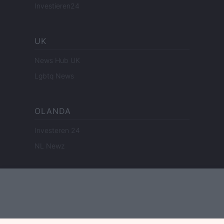
Investieren24
UK
News Hub UK
Lgbtq News
OLANDA
Investeren 24
NL Newz