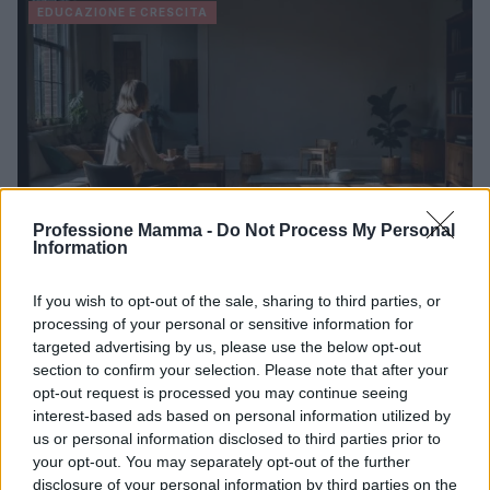
EDUCAZIONE E CRESCITA
Professione Mamma -
Do Not Process My Personal
Information
If you wish to opt-out of the sale, sharing to third parties, or
Ansia nei figli: tecniche di co-regolazione e
processing of your personal or sensitive information for
routine rassicuranti
targeted advertising by us, please use the below opt-out
section to confirm your selection. Please note that after your
Strategie pratiche e senza tempo per aiutare bambini e
opt-out request is processed you may continue seeing
ragazzi: co‑regolazione, routine rassicuranti, parole che
interest-based ads based on personal information utilized by
sostengono e un piano calma condiviso.
us or personal information disclosed to third parties prior to
Beatrice Bonaventura · 7 Ago 2026
your opt-out. You may separately opt-out of the further
disclosure of your personal information by third parties on the