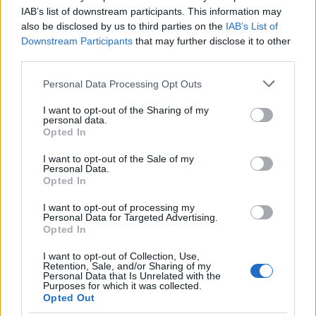
EDUCAZIONE E CRESCITA
IAB’s list of downstream participants. This information may
also be disclosed by us to third parties on the
IAB’s List of
Downstream Participants
that may further disclose it to other
third parties.
Please note that this website/app uses one or more Google
Personal Data Processing Opt Outs
services and may gather and store information including but
not limited to your visit or usage behaviour. You may click to
I want to opt-out of the Sharing of my
personal data.
grant or deny consent to Google and its third-party tags to
Opted In
use your data for below specified purposes in below Google
consent section.
I want to opt-out of the Sale of my
Personal Data.
Opted In
Nuova legge provinciale pone il benessere
I want to opt-out of processing my
Personal Data for Targeted Advertising.
scolastico al centro del sistema educativo
Opted In
Una rivoluzione nel mondo scolastico: il benessere di studenti,
insegnanti e famiglie diventa legge. Scopri come cambierà la
I want to opt-out of Collection, Use,
Retention, Sale, and/or Sharing of my
scuola
Personal Data that Is Unrelated with the
Purposes for which it was collected.
Roberto Capelli · 5 Ago 2026
Opted Out