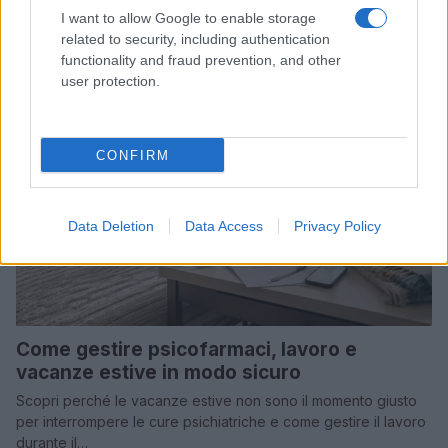
Salute
VEDI TUTTI →
I want to allow Google to enable storage
related to security, including authentication
functionality and fraud prevention, and other
SALUTE E BENESSERE
user protection.
CONFIRM
Data Deletion
Data Access
Privacy Policy
Come gestire psicofarmaci, lavoro e
vacanze estive in modo sicuro
Scopri perché le vacanze estive non sono il momento giusto
per interrompere le cure psichiatriche e come gestire il lavoro
durante il…