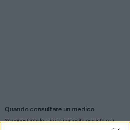
Quando consultare un medico
Se nonostante le cure la mucosite persiste o si
aggrava, è fondamentale consultare un medico. La