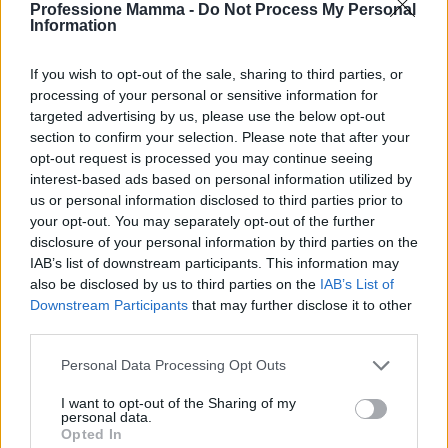
Professione Mamma -
Do Not Process My Personal
presenza di febbre, gonfiore e dolore intenso
Information
possono essere segnali che richiedono un
If you wish to opt-out of the sale, sharing to third parties, or
intervento specialistico. In questi casi, è bene non
processing of your personal or sensitive information for
aspettare: una diagnosi precoce può prevenire
targeted advertising by us, please use the below opt-out
complicazioni e garantire un recupero più rapido.
section to confirm your selection. Please note that after your
opt-out request is processed you may continue seeing
Come molti sanno, la salute dei piccoli è una
interest-based ads based on personal information utilized by
priorità e ogni dubbio va chiarito con un
us or personal information disclosed to third parties prior to
professionista.
your opt-out. You may separately opt-out of the further
disclosure of your personal information by third parties on the
IAB’s list of downstream participants. This information may
Riflessioni finali
also be disclosed by us to third parties on the
IAB’s List of
Le mucositi nei bambini, sebbene comuni,
Downstream Participants
that may further disclose it to other
third parties.
richiedono attenzione e cura. Conoscere le cause e
i rimedi può fare la differenza nel benessere del tuo
Please note that this website/app uses one or more Google
Personal Data Processing Opt Outs
services and may gather and store information including but
piccolo. Adottare alcune semplici pratiche
not limited to your visit or usage behaviour. You may click to
I want to opt-out of the Sharing of my
quotidiane può aiutare a prevenire questo
personal data.
grant or deny consent to Google and its third-party tags to
Opted In
fastidioso problema. Ricorda, ogni bambino è unico
use your data for below specified purposes in below Google