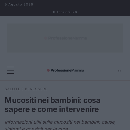
Salta al contenuto
8 Agosto 2026
8 Agosto 2026
⌕
×
⌕
SALUTE E BENESSERE
Cerca
Mucositi nei bambini: cosa
sapere e come intervenire
Informazioni utili sulle mucositi nei bambini: cause,
sintomi e consigli per la cura.