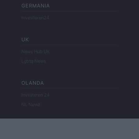
GERMANIA
Investieren24
UK
News Hub UK
Lgbtq News
OLANDA
Investeren 24
NL Newz