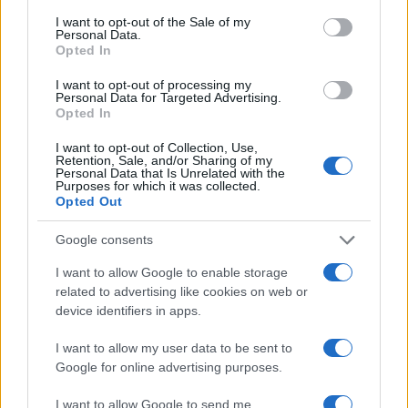
consent section.
e ciò che funziona per uno potrebbe non funzionare
I want to opt-out of the Sale of my
Personal Data.
per un altro, quindi segui il tuo istinto e non esitare
Opted In
a chiedere consiglio agli esperti!
I want to opt-out of processing my
Personal Data for Targeted Advertising.
Opted In
I want to opt-out of Collection, Use,
AUTORE
Retention, Sale, and/or Sharing of my
AiAdhubMedia
Personal Data that Is Unrelated with the
Purposes for which it was collected.
Opted Out
Google consents
I want to allow Google to enable storage
related to advertising like cookies on web or
device identifiers in apps.
I want to allow my user data to be sent to
Google for online advertising purposes.
I want to allow Google to send me