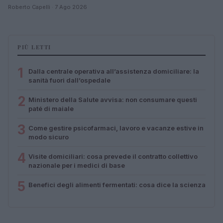
Roberto Capelli · 7 Ago 2026
PIÙ LETTI
1
Dalla centrale operativa all’assistenza domiciliare: la
sanità fuori dall’ospedale
2
Ministero della Salute avvisa: non consumare questi
paté di maiale
3
Come gestire psicofarmaci, lavoro e vacanze estive in
modo sicuro
4
Visite domiciliari: cosa prevede il contratto collettivo
nazionale per i medici di base
5
Benefici degli alimenti fermentati: cosa dice la scienza