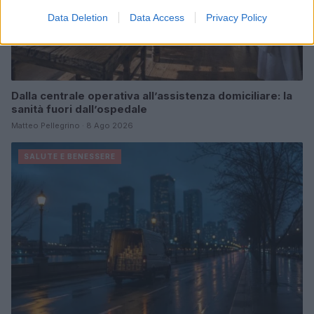
Data Deletion
Data Access
Privacy Policy
Dalla centrale operativa all’assistenza domiciliare: la
sanità fuori dall’ospedale
Matteo Pellegrino · 8 Ago 2026
SALUTE E BENESSERE