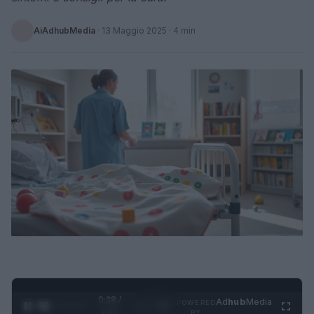
AiAdhubMedia
·
13 Maggio 2025
· 4 min
0:29 /
Ad
hub
Media
POWERED
1
/
4
1:21
BY