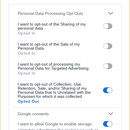
third parties.
Please note that this website/app uses one or more Google
Personal Data Processing Opt Outs
Continua a leggere
services and may gather and store information including but
not limited to your visit or usage behaviour. You may click to
I want to opt-out of the Sharing of my
personal data.
grant or deny consent to Google and its third-party tags to
NEWS E ATTUALITÀ
Opted In
use your data for below specified purposes in below Google
consent section.
I want to opt-out of the Sale of my
Personal Data.
Opted In
I want to opt-out of processing my
Personal Data for Targeted Advertising.
Opted In
I want to opt-out of Collection, Use,
Retention, Sale, and/or Sharing of my
Personal Data that Is Unrelated with the
Purposes for which it was collected.
Opted Out
ICA Milano presenta mostre, concerti e letture per
Google consents
l’autunno 2026
I want to allow Google to enable storage
Matteo Pellegrino · 6 Ago 2026