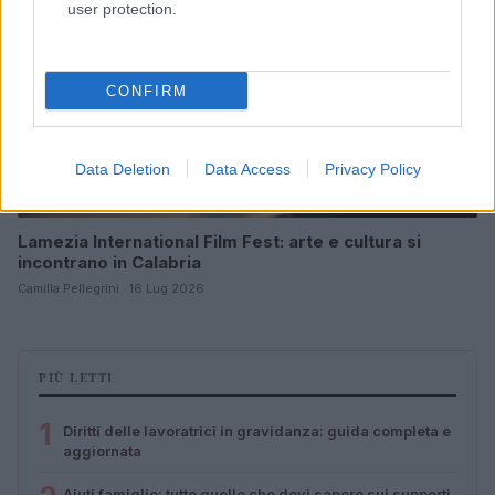
user protection.
CONFIRM
Data Deletion
Data Access
Privacy Policy
Lamezia International Film Fest: arte e cultura si
incontrano in Calabria
Camilla Pellegrini · 16 Lug 2026
PIÙ LETTI
1
Diritti delle lavoratrici in gravidanza: guida completa e
aggiornata
Aiuti famiglie: tutto quello che devi sapere sui supporti