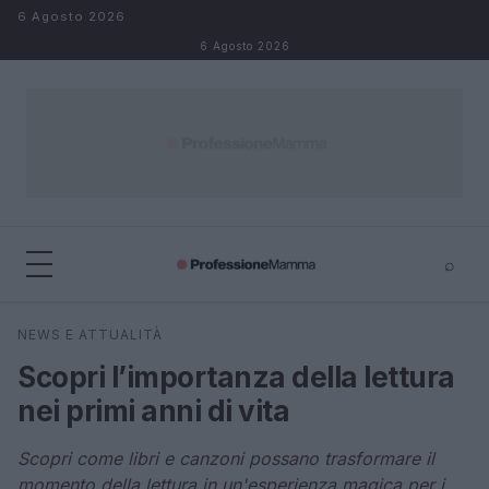
Salta al contenuto
6 Agosto 2026
6 Agosto 2026
⌕
×
⌕
NEWS E ATTUALITÀ
Cerca
Scopri l’importanza della lettura
nei primi anni di vita
Scopri come libri e canzoni possano trasformare il
momento della lettura in un'esperienza magica per i