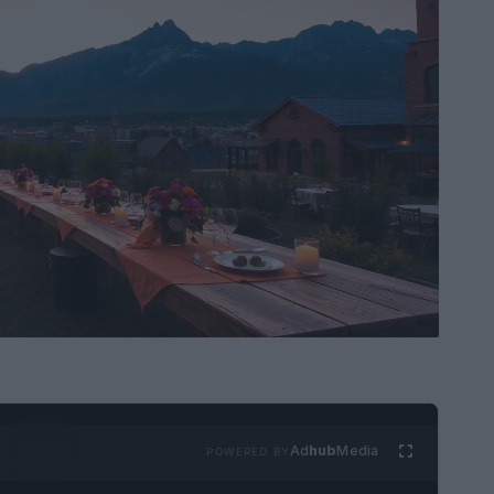
Ad
hub
Media
POWERED BY