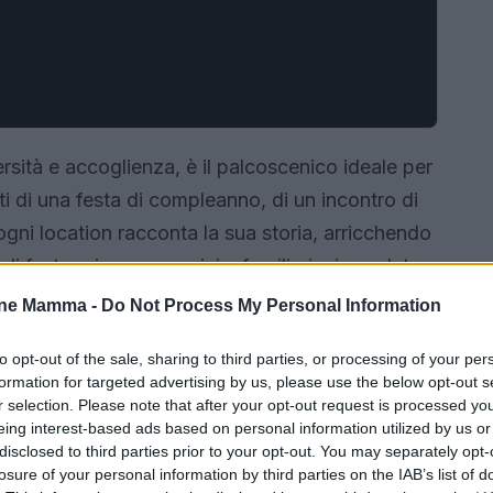
rsità e accoglienza, è il palcoscenico ideale per
tti di una festa di compleanno, di un incontro di
ogni location racconta la sua storia, arricchendo
di festeggiare con amici e familiari, circondato
riche, dove ogni dettaglio è pensato per creare
one Mamma -
Do Not Process My Personal Information
come un semplice luogo possa trasformarsi in un
to opt-out of the sale, sharing to third parties, or processing of your per
formation for targeted advertising by us, please use the below opt-out s
r selection. Please note that after your opt-out request is processed y
eing interest-based ads based on personal information utilized by us or
disclosed to third parties prior to your opt-out. You may separately opt-
losure of your personal information by third parties on the IAB’s list of