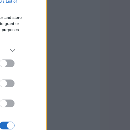
B’s List of
er and store
to grant or
ed purposes