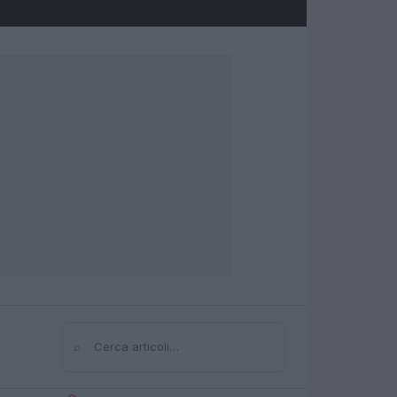
⌕
Cerca