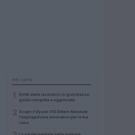
PIÙ LETTI
1
Diritti delle lavoratrici in gravidanza:
guida completa e aggiornata
2
Scopri il Dyson V15 Detect Absolute:
l’aspirapolvere innovativo per la tua
casa
La salute mentale delle mamme: