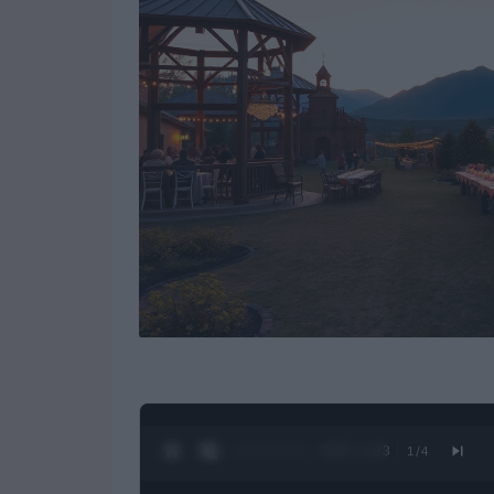
0:28 / 1:23
1
/
4