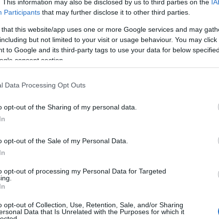
. This information may also be disclosed by us to third parties on the
IA
Participants
that may further disclose it to other third parties.
 that this website/app uses one or more Google services and may gath
including but not limited to your visit or usage behaviour. You may click 
 to Google and its third-party tags to use your data for below specifi
ogle consent section.
l Data Processing Opt Outs
o opt-out of the Sharing of my personal data.
In
o opt-out of the Sale of my Personal Data.
enti
In
to opt-out of processing my Personal Data for Targeted
er eventi che spaziano dai rifugi nei parchi a
ing.
In
unico, con una propria atmosfera che
o opt-out of Collection, Use, Retention, Sale, and/or Sharing
brazioni. Ad esempio, le storiche Callahan e
ersonal Data that Is Unrelated with the Purposes for which it
lected.