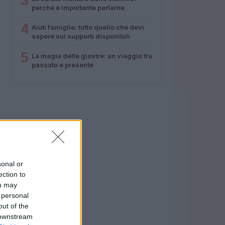
3
perché è importante parlarne
4
Aiuti famiglie: tutto quello che devi
sapere sui supporti disponibili
5
La magia delle giostre: un viaggio tra
passato e presente
sonal or
ection to
ou may
 personal
out of the
 downstream