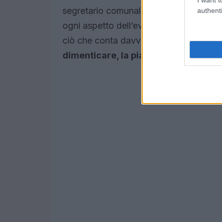
segretario comunale per ottenere i pe
authenti
ogni aspetto dell’evento sia rispettato
ciò che conta davvero: creare un’esper
dimenticare, la pianificazione è il s