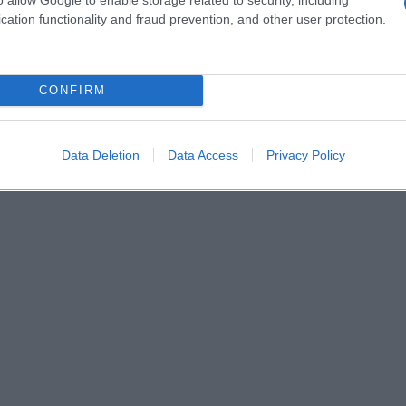
rmessi necessari. Questo passaggio assicura che
cation functionality and fraud prevention, and other user protection.
 e che gli organizzatori possano concentrarsi su
ienza memorabile per gli ospiti.
Non
CONFIRM
egreto per un evento di successo!
Data Deletion
Data Access
Privacy Policy