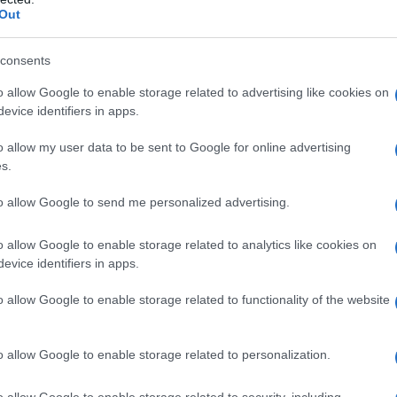
luoghi dove si tengono eventi, ma veri e
Out
 a regalare un tocco di eleganza e autenticità a
ssono immergersi in un ambiente che parla di
consents
espirare la storia ad ogni passo!
o allow Google to enable storage related to advertising like cookies on
evice identifiers in apps.
, i rifugi nei parchi offrono un’opzione
o allow my user data to be sent to Google for online advertising
na un picnic estivo, con il profumo dell’erba
s.
ondo, mentre i tuoi cari si riuniscono per
to allow Google to send me personalized advertising.
perto non solo arricchisce l’esperienza, ma
bellezza naturale che circonda Longmont.
Quale
o allow Google to enable storage related to analytics like cookies on
evice identifiers in apps.
mmersi nella natura?
o allow Google to enable storage related to functionality of the website
i
o allow Google to enable storage related to personalization.
e ai dettagli e, talvolta, alle pratiche
e di quartiere, è fondamentale consultare il
o allow Google to enable storage related to security, including