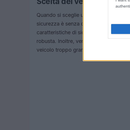
Scelta del veicolo giusto
authenti
Quando si sceglie un veicolo per bambin
sicurezza è senza dubbio la priorità num
caratteristiche di sicurezza come cinture
robusta. Inoltre, verifica che il modello
veicolo troppo grande o troppo piccolo