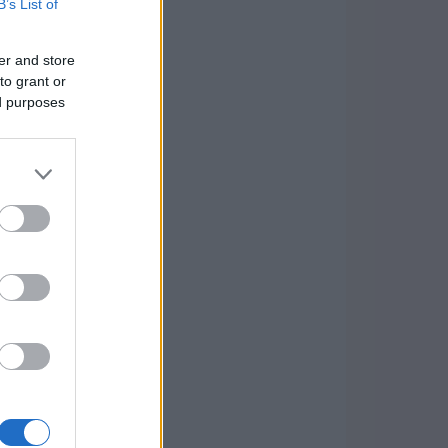
B’s List of
er and store
to grant or
ed purposes