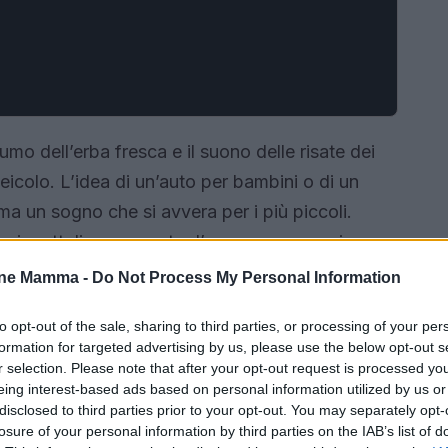
mo dell’erba fresca e il suono delle risate dei
icolo. L’idea di un’auto per bambini o di un
ma un sogno che si avvera per i più piccoli.
i giocattoli; sono porte d’accesso a esperienze
no la fantasia e promuovono l’autonomia.
Ogni
one Mamma -
Do Not Process My Personal Information
razione e divertimento
, e scegliere il giusto
to opt-out of the sale, sharing to third parties, or processing of your per
casionale e un’esperienza memorabile. Sei pronto
formation for targeted advertising by us, please use the below opt-out s
ntare il nuovo compagno di avventure del tuo
r selection. Please note that after your opt-out request is processed y
eing interest-based ads based on personal information utilized by us or
disclosed to third parties prior to your opt-out. You may separately opt-
losure of your personal information by third parties on the IAB’s list of