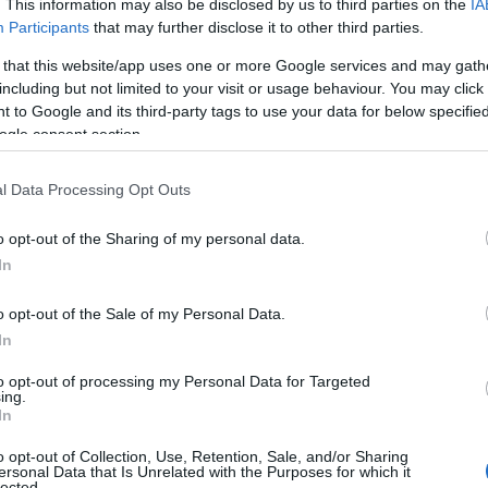
. This information may also be disclosed by us to third parties on the
IA
Participants
that may further disclose it to other third parties.
 that this website/app uses one or more Google services and may gath
including but not limited to your visit or usage behaviour. You may click 
 to Google and its third-party tags to use your data for below specifi
ogle consent section.
l Data Processing Opt Outs
o opt-out of the Sharing of my personal data.
In
o opt-out of the Sale of my Personal Data.
In
to opt-out of processing my Personal Data for Targeted
ing.
bambini
In
o opt-out of Collection, Use, Retention, Sale, and/or Sharing
tradizione che affonda le radici nel desiderio di
ersonal Data that Is Unrelated with the Purposes for which it
lected.