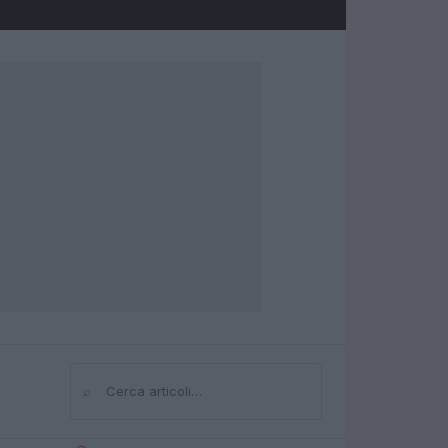
⌕
Cerca