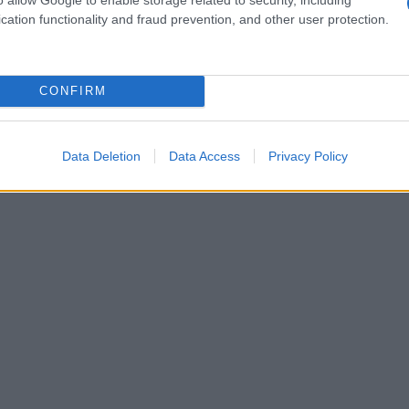
: cosa considerare
cation functionality and fraud prevention, and other user protection.
i, ci sono diverse variabili da considerare. La
ero uno. Assicurati che il veicolo sia dotato di
CONFIRM
 di sicurezza, freni efficienti e una struttura
 sia adatto all’età e alla taglia del bambino; un
 può risultare pericoloso e poco pratico.
Data Deletion
Data Access
Privacy Policy