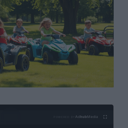
Ad
hub
Media
POWERED BY