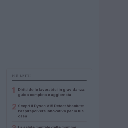
PIÙ LETTI
1
Diritti delle lavoratrici in gravidanza:
guida completa e aggiornata
2
Scopri il Dyson V15 Detect Absolute:
l’aspirapolvere innovativo per la tua
casa
La salute mentale delle mamme: