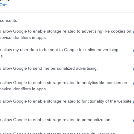
lice gioco, ma anche uno strumento di
Out
 risalgono all’inizio del XX secolo, quando il
er creare oggetti che non solo divertivano, ma
consents
to di movimento e guida. Con il passare degli
o allow Google to enable storage related to advertising like cookies on
evice identifiers in apps.
tti, introducendo modelli sempre più sofisticati,
rni quad elettrici.
o allow my user data to be sent to Google for online advertising
s.
lo un gioco, ma un modo per i piccoli di
to allow Google to send me personalized advertising.
l’attenzione crescente alla sicurezza, molti
a massima protezione, permettendo ai genitori di
o allow Google to enable storage related to analytics like cookies on
evice identifiers in apps.
 senza preoccupazioni. Inoltre, l’uso di materiali
le stanno diventando sempre più comuni,
o allow Google to enable storage related to functionality of the website
 migliore.
Hai mai pensato a quanto possa
o giocattolo?
o allow Google to enable storage related to personalization.
o allow Google to enable storage related to security, including