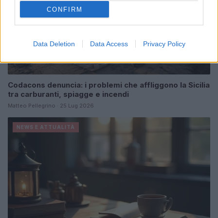
CONFIRM
Data Deletion
Data Access
Privacy Policy
Codacons denuncia: i problemi che affliggono la Sicilia
tra carburanti, spiagge e incendi
Matteo Pellegrino · 25 Lug 2026
NEWS E ATTUALITÀ