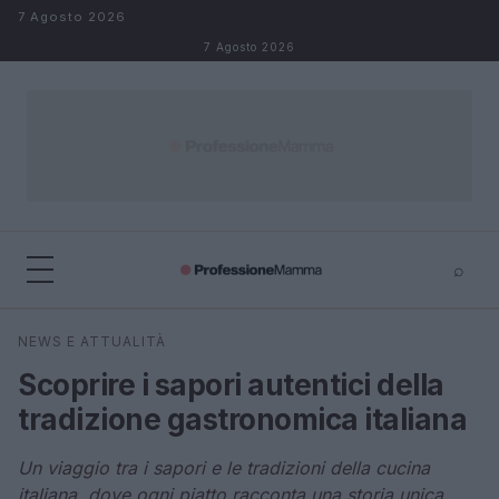
Salta al contenuto
7 Agosto 2026
7 Agosto 2026
⌕
×
⌕
NEWS E ATTUALITÀ
Cerca
Scoprire i sapori autentici della
tradizione gastronomica italiana
Un viaggio tra i sapori e le tradizioni della cucina
italiana, dove ogni piatto racconta una storia unica.