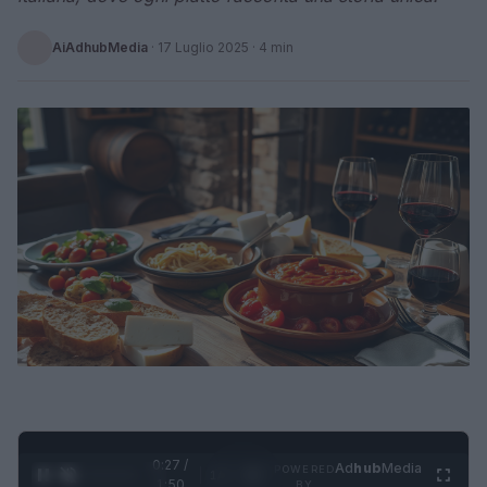
AiAdhubMedia
·
17 Luglio 2025
· 4 min
0:28 /
Ad
hub
Media
POWERED
1
/
4
1:50
BY