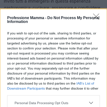
Invito tutti a immergersi in questa esperienza
gastronomica: cucinare, assaporare e condividere
piatti che raccontano storie di tradizione e
Professione Mamma -
Do Not Process My Personal
innovazione. Ogni boccone è un viaggio che ci
Information
riporta alle origini, facendoci apprezzare il lavoro e
If you wish to opt-out of the sale, sharing to third parties, or
la passione che vi stanno dietro.
Scoprire la
processing of your personal or sensitive information for
cucina italiana è scoprire un mondo di sapori,
targeted advertising by us, please use the below opt-out
storia e cultura.
section to confirm your selection. Please note that after your
opt-out request is processed you may continue seeing
interest-based ads based on personal information utilized by
us or personal information disclosed to third parties prior to
AUTORE
your opt-out. You may separately opt-out of the further
AiAdhubMedia
disclosure of your personal information by third parties on the
IAB’s list of downstream participants. This information may
also be disclosed by us to third parties on the
IAB’s List of
Downstream Participants
that may further disclose it to other
third parties.
Please note that this website/app uses one or more Google
Personal Data Processing Opt Outs
services and may gather and store information including but