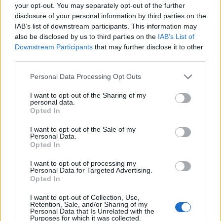
your opt-out. You may separately opt-out of the further
disclosure of your personal information by third parties on the
IAB’s list of downstream participants. This information may
also be disclosed by us to third parties on the
IAB’s List of
Downstream Participants
that may further disclose it to other
third parties.
Please note that this website/app uses one or more Google
ICA Milano presenta mostre, concerti e letture per
Personal Data Processing Opt Outs
services and may gather and store information including but
l’autunno 2026
not limited to your visit or usage behaviour. You may click to
I want to opt-out of the Sharing of my
Matteo Pellegrino · 6 Ago 2026
personal data.
grant or deny consent to Google and its third-party tags to
Opted In
use your data for below specified purposes in below Google
NEWS E ATTUALITÀ
consent section.
I want to opt-out of the Sale of my
Personal Data.
Opted In
I want to opt-out of processing my
Personal Data for Targeted Advertising.
Opted In
I want to opt-out of Collection, Use,
Retention, Sale, and/or Sharing of my
Personal Data that Is Unrelated with the
Purposes for which it was collected.