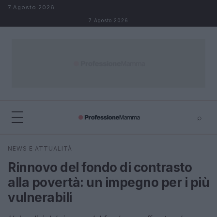
Salta al contenuto
7 Agosto 2026
7 Agosto 2026
⌕
×
⌕
NEWS E ATTUALITÀ
Cerca
Rinnovo del fondo di contrasto
alla povertà: un impegno per i più
vulnerabili