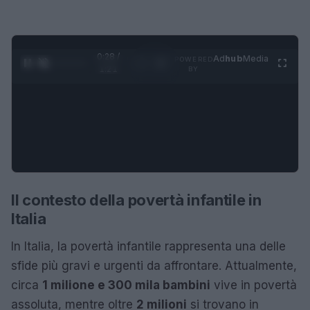
0:28 /
Ad
hub
Media
POWERED
1
/
4
1:21
BY
Il contesto della povertà infantile in
Italia
In Italia, la povertà infantile rappresenta una delle
sfide più gravi e urgenti da affrontare. Attualmente,
circa
1 milione e 300 mila bambini
vive in povertà
assoluta, mentre oltre
2 milioni
si trovano in