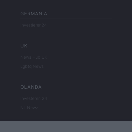
GERMANIA
Investieren24
UK
News Hub UK
Lgbtq News
OLANDA
Investeren 24
NL Newz