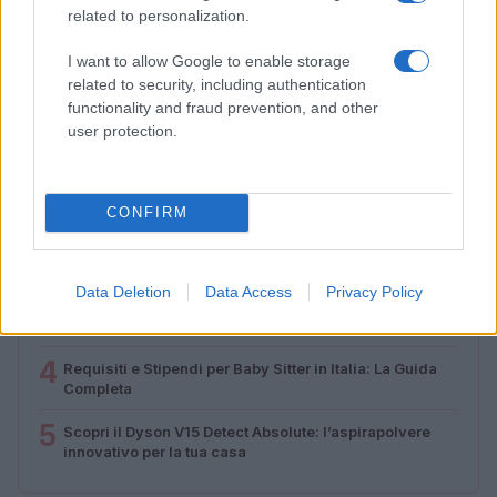
incontrano in Calabria
related to personalization.
Camilla Pellegrini · 16 Lug 2026
I want to allow Google to enable storage
related to security, including authentication
functionality and fraud prevention, and other
PIÙ LETTI
user protection.
1
Diritti delle lavoratrici in gravidanza: guida completa e
aggiornata
CONFIRM
2
La salute mentale delle mamme: perché è importante
parlarne
Data Deletion
Data Access
Privacy Policy
3
Aiuti famiglie: tutto quello che devi sapere sui supporti
disponibili
4
Requisiti e Stipendi per Baby Sitter in Italia: La Guida
Completa
5
Scopri il Dyson V15 Detect Absolute: l’aspirapolvere
innovativo per la tua casa