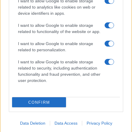
I want to allow Google to enable storage
ICA Milano presenta mostre, concerti e letture per
related to analytics like cookies on web or
l’autunno 2026
device identifiers in apps.
Matteo Pellegrino · 6 Ago 2026
I want to allow Google to enable storage
NEWS E ATTUALITÀ
related to functionality of the website or app.
I want to allow Google to enable storage
related to personalization.
I want to allow Google to enable storage
related to security, including authentication
functionality and fraud prevention, and other
user protection.
CONFIRM
Codacons denuncia: i problemi che affliggono la Sicilia
tra carburanti, spiagge e incendi
Data Deletion
Data Access
Privacy Policy
Matteo Pellegrino · 25 Lug 2026