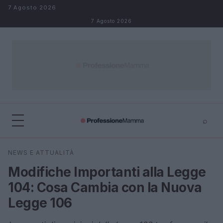
Salta al contenuto
7 Agosto 2026
7 Agosto 2026
⌕
×
⌕
NEWS E ATTUALITÀ
Cerca
Modifiche Importanti alla Legge
104: Cosa Cambia con la Nuova
Legge 106