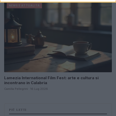
NEWS E ATTUALITÀ
Lamezia International Film Fest: arte e cultura si
incontrano in Calabria
Camilla Pellegrini · 16 Lug 2026
PIÙ LETTI