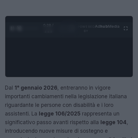
0:29 /
Ad
hub
Media
POWERED
1
/
4
1:23
BY
Dal
1° gennaio 2026
, entreranno in vigore
importanti cambiamenti nella legislazione italiana
riguardante le persone con disabilità e i loro
assistenti. La
legge 106/2025
rappresenta un
significativo passo avanti rispetto alla
legge 104
,
introducendo nuove misure di sostegno e