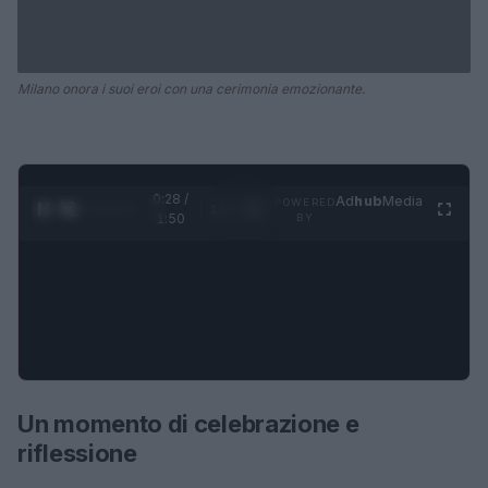
Milano onora i suoi eroi con una cerimonia emozionante.
0:28 /
Ad
hub
Media
POWERED
1
/
4
1:50
BY
Un momento di celebrazione e
riflessione