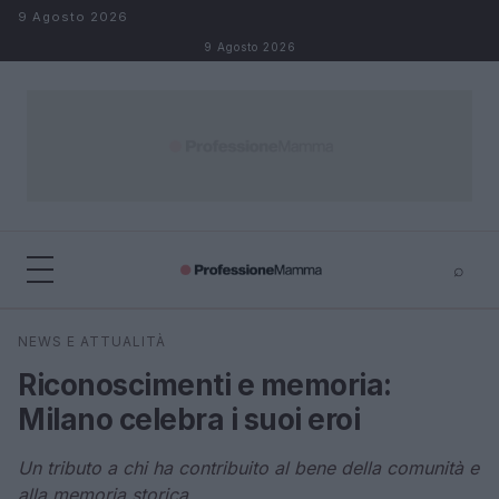
Salta al contenuto
9 Agosto 2026
9 Agosto 2026
⌕
×
⌕
NEWS E ATTUALITÀ
Cerca
Riconoscimenti e memoria:
Milano celebra i suoi eroi
Un tributo a chi ha contribuito al bene della comunità e
alla memoria storica.