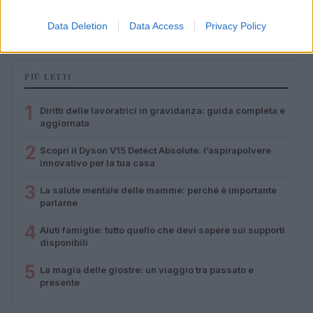
incontrano in Calabria
Camilla Pellegrini · 16 Lug 2026
Data Deletion
Data Access
Privacy Policy
PIÙ LETTI
1
Diritti delle lavoratrici in gravidanza: guida completa e
aggiornata
2
Scopri il Dyson V15 Detect Absolute: l’aspirapolvere
innovativo per la tua casa
3
La salute mentale delle mamme: perché è importante
parlarne
4
Aiuti famiglie: tutto quello che devi sapere sui supporti
disponibili
5
La magia delle giostre: un viaggio tra passato e
presente