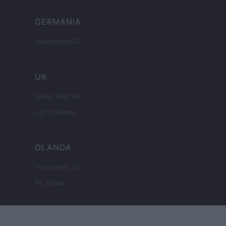
GERMANIA
Investieren24
UK
News Hub UK
Lgbtq News
OLANDA
Investeren 24
NL Newz