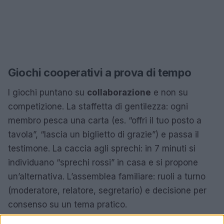
Giochi cooperativi a prova di tempo
I giochi puntano su
collaborazione
e non su
competizione. La staffetta di gentilezza: ogni
membro pesca una carta (es. “offri il tuo posto a
tavola”, “lascia un biglietto di grazie”) e passa il
testimone. La caccia agli sprechi: in 7 minuti si
individuano “sprechi rossi” in casa e si propone
un’alternativa. L’assemblea familiare: ruoli a turno
(moderatore, relatore, segretario) e decisione per
consenso su un tema pratico.