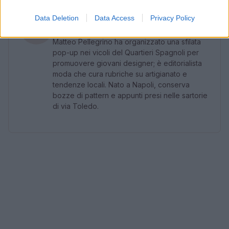
AUTORE
Data Deletion
Data Access
Privacy Policy
Matteo Pellegrino
Matteo Pellegrino ha organizzato una sfilata
pop-up nei vicoli del Quartieri Spagnoli per
promuovere giovani designer; è editorialista
moda che cura rubriche su artigianato e
tendenze locali. Nato a Napoli, conserva
bozze di pattern e appunti presi nelle sartorie
di via Toledo.