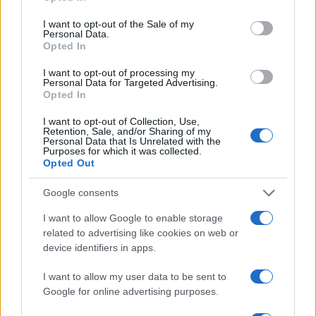
use your data for below specified purposes in below Google
una faccina e scrive una micro-evidenza (“ho
consent section.
I want to opt-out of the Sale of my
ricordato la borraccia”, “ho chiesto il turno per
Personal Data.
Opted In
parlare”). Niente voti: si celebra lo sforzo e si
pianifica il prossimo micro-passaggio.
I want to opt-out of processing my
Personal Data for Targeted Advertising.
Opted In
Ogni quattro settimane si compila la “cartolina dei
progressi”: una frase su ciò che è migliorato, una
I want to opt-out of Collection, Use,
Retention, Sale, and/or Sharing of my
su cosa è ancora difficile, una promessa per la
Personal Data that Is Unrelated with the
Purposes for which it was collected.
settimana 5 o 9. I
genitori
tengono uno schema
Opted Out
sintetico per osservazioni: situazioni,
Google consents
comportamenti, impatto. La misurazione rimane
I want to allow Google to enable storage
leggera, orientata alla crescita e comprensibile
related to advertising like cookies on web or
anche ai più piccoli.
device identifiers in apps.
Adattare, scalare, mantenere
I want to allow my user data to be sent to
Google for online advertising purposes.
Il programma è pensato per famiglie con tempi