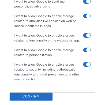
I want to allow Google to send me
reali. Se salta una sessione, si recupera con una
personalized advertising.
doppia attività il weekend o si passa oltre senza
I want to allow Google to enable storage
sensi di colpa. Le
micro-attività
si possono
related to analytics like cookies on web or
scalare: per bambini piccoli si privilegiano
device identifiers in apps.
pittogrammi e scelte binarie; per i più grandi si
I want to allow Google to enable storage
inseriscono elementi di
ricerca
(es. analizzare
related to functionality of the website or app.
l’etichetta di un prodotto, verificare una fonte).
Dopo le otto settimane, si può ripartire ruotando
I want to allow Google to enable storage
related to personalization.
esempi e aumentando la complessità.
I want to allow Google to enable storage
La chiave è la coerenza gentile: regole poche e
related to security, including authentication
chiare, feedback brevi e frequenti, spazi di ascolto.
functionality and fraud prevention, and other
user protection.
Con materiali visivi, giochi cooperativi e valutazioni
senza voti, l’educazione civica diventa un’abitudine
condivisa, tangibile e motivante.
CONFIRM