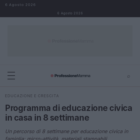
Salta al contenuto
6 Agosto 2026
6 Agosto 2026
⌕
×
⌕
EDUCAZIONE E CRESCITA
Cerca
Programma di educazione civica
in casa in 8 settimane
Un percorso di 8 settimane per educazione civica in
famiglia: micro-attività, materiali stampabili,