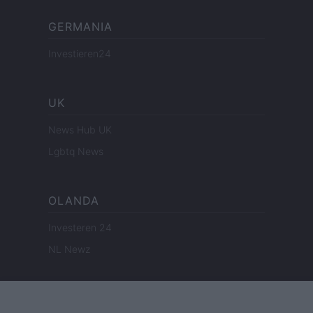
GERMANIA
Investieren24
UK
News Hub UK
Lgbtq News
OLANDA
Investeren 24
NL Newz