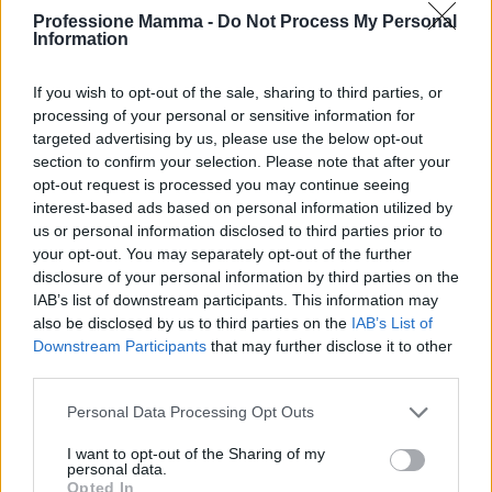
Il role play sull’impronta digitale: scenari veloci
Professione Mamma -
Do Not Process My Personal
(post impulsivo, foto con compagni, messaggio
Information
frainteso) e tre mosse possibili, con discussione
If you wish to opt-out of the sale, sharing to third parties, or
finale. Ogni gioco ha una
micro-debrief
di due
processing of your personal or sensitive information for
minuti: cosa ha funzionato, cosa cambiare, chi
targeted advertising by us, please use the below opt-out
ringraziare. Gli schemi aiutano a dare struttura
section to confirm your selection. Please note that after your
opt-out request is processed you may continue seeing
senza ingessare la spontaneità.
interest-based ads based on personal information utilized by
us or personal information disclosed to third parties prior to
Valutazioni senza voti: misurare i
your opt-out. You may separately opt-out of the further
progressi
disclosure of your personal information by third parties on the
IAB’s list of downstream participants. This information may
La valutazione è
formativa
e discreta. Si usano
also be disclosed by us to third parties on the
IAB’s List of
Downstream Participants
that may further disclose it to other
termometri visivi (tre faccine: iniziato, in corso,
third parties.
consolidato) e una
rubrica a 4 descrittori
per
Please note that this website/app uses one or more Google
Personal Data Processing Opt Outs
ciascun asse: consapevolezza, iniziativa,
services and may gather and store information including but
collaborazione, riflessione. Alla fine di ogni
not limited to your visit or usage behaviour. You may click to
I want to opt-out of the Sharing of my
personal data.
settimana, 5 minuti di auto-check: ognuno spunta
grant or deny consent to Google and its third-party tags to
Opted In