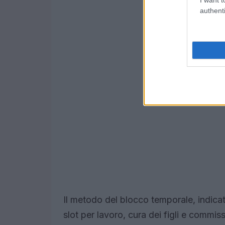
authenti
Il metodo del blocco temporale, indic
slot per lavoro, cura dei figli e commis