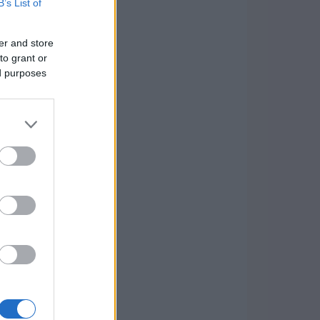
B’s List of
er and store
to grant or
ed purposes