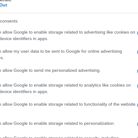
e pratiche condivise diminuiscono il carico
Out
upero.
consents
rrelazione tra routine condivise e minore
o allow Google to enable storage related to advertising like cookies on
i dati del MIT, l’attenzione concentrata su fasce
evice identifiers in apps.
ento cognitivo; il futuro arriva più veloce del
o allow my user data to be sent to Google for online advertising
me blocking si sta diffondendo anche tra i non
s.
to allow Google to send me personalized advertising.
ati
o allow Google to enable storage related to analytics like cookies on
evice identifiers in apps.
, liste cartacee e brevi riunioni familiari
o allow Google to enable storage related to functionality of the website
izzati
facilita l’aggiornamento in tempo reale e
i semplici sono preferiti a soluzioni complesse
o allow Google to enable storage related to personalization.
o allow Google to enable storage related to security, including