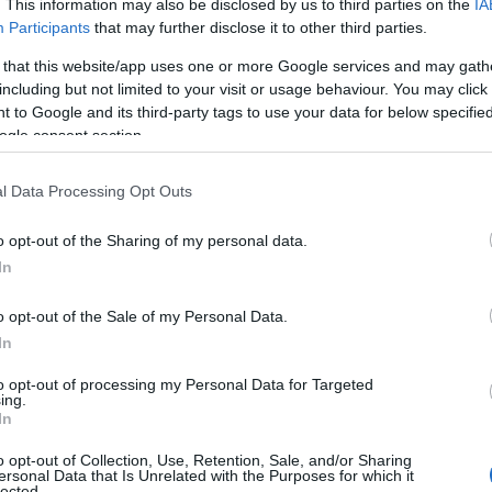
. This information may also be disclosed by us to third parties on the
IA
Participants
that may further disclose it to other third parties.
 that this website/app uses one or more Google services and may gath
including but not limited to your visit or usage behaviour. You may click 
 to Google and its third-party tags to use your data for below specifi
ogle consent section.
l Data Processing Opt Outs
o opt-out of the Sharing of my personal data.
In
o opt-out of the Sale of my Personal Data.
In
timana
to opt-out of processing my Personal Data for Targeted
ing.
In
ll’esigenza di aumentare visibilità e controllo
o opt-out of Collection, Use, Retention, Sale, and/or Sharing
o
per lavoro e famiglia consente di ridurre
ersonal Data that Is Unrelated with the Purposes for which it
lected.