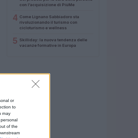
con l’acquisizione di PiùMe
4
Come Lignano Sabbiadoro sta
rivoluzionando il turismo con
cicloturismo e wellness
5
Skilliday: la nuova tendenza delle
vacanze formative in Europa
sonal or
ection to
ou may
 personal
out of the
 downstream