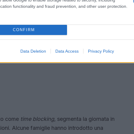
cation functionality and fraud prevention, and other user protection.
CONFIRM
Data Deletion
Data Access
Privacy Policy
ato come
time blocking
, segmenta la giornata in
sioni. Alcune famiglie hanno introdotto una