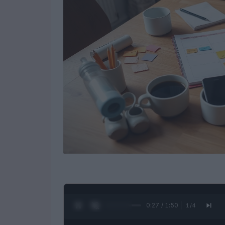
0:28 / 1:50
1
/
4