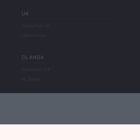
UK
News Hub UK
Lgbtq News
OLANDA
Investeren 24
NL Newz