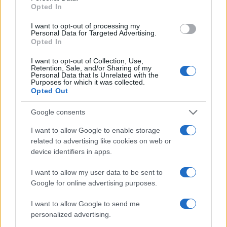
Matteo Pellegrino · 25 Lug 2026
Opted In
NEWS E ATTUALITÀ
I want to opt-out of processing my
Personal Data for Targeted Advertising.
Opted In
I want to opt-out of Collection, Use,
Retention, Sale, and/or Sharing of my
Personal Data that Is Unrelated with the
Purposes for which it was collected.
Opted Out
Google consents
I want to allow Google to enable storage
related to advertising like cookies on web or
device identifiers in apps.
Lamezia International Film Fest: arte e cultura si
I want to allow my user data to be sent to
incontrano in Calabria
Google for online advertising purposes.
Camilla Pellegrini · 16 Lug 2026
I want to allow Google to send me
personalized advertising.