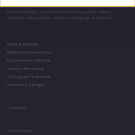
Essere mamma, una professione a tempo pieno. News,
maternità, educazione, salute e consigli per le mamme.
SEZIONI
News e Attualità
Maternità e Gravidanza
Educazione e Crescita
Salute e Benessere
Consigli per le Mamme
Relazioni e Famiglia
MAGAZINE
Contattaci
LEGALE
Cookie Policy