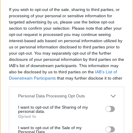
If you wish to opt-out of the sale, sharing to third parties, or
ICA Milano presenta mostre, concerti e letture per
processing of your personal or sensitive information for
l’autunno 2026
targeted advertising by us, please use the below opt-out
Matteo Pellegrino · 6 Ago 2026
section to confirm your selection. Please note that after your
opt-out request is processed you may continue seeing
NEWS E ATTUALITÀ
interest-based ads based on personal information utilized by
us or personal information disclosed to third parties prior to
your opt-out. You may separately opt-out of the further
disclosure of your personal information by third parties on the
IAB’s list of downstream participants. This information may
also be disclosed by us to third parties on the
IAB’s List of
Downstream Participants
that may further disclose it to other
third parties.
Please note that this website/app uses one or more Google
Personal Data Processing Opt Outs
services and may gather and store information including but
not limited to your visit or usage behaviour. You may click to
I want to opt-out of the Sharing of my
personal data.
grant or deny consent to Google and its third-party tags to
Opted In
use your data for below specified purposes in below Google
Codacons denuncia: i problemi che affliggono la Sicilia
consent section.
tra carburanti, spiagge e incendi
I want to opt-out of the Sale of my
Personal Data.