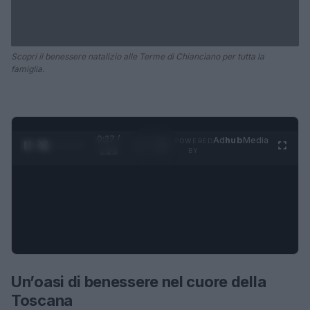
Scopri il benessere natalizio alle Terme di Chianciano per tutta la
famiglia.
0:27 /
Ad
hub
Media
POWERED
1
/
4
1:23
BY
Un’oasi di benessere nel cuore della
Toscana