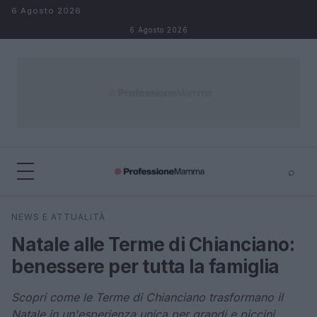
Salta al contenuto
6 Agosto 2026
6 Agosto 2026
⌕
×
⌕
NEWS E ATTUALITÀ
Cerca
Natale alle Terme di Chianciano:
benessere per tutta la famiglia
Scopri come le Terme di Chianciano trasformano il
Natale in un'esperienza unica per grandi e piccini.