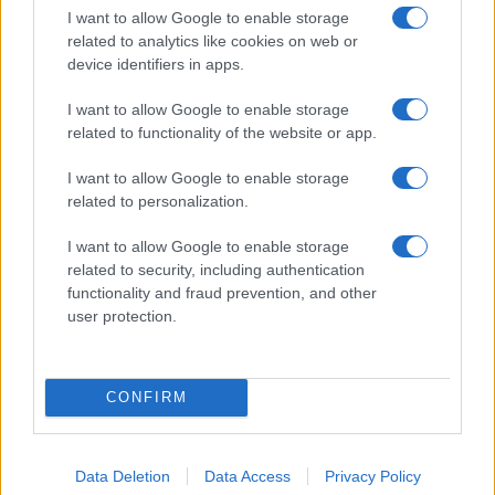
PIÙ LETTI
I want to allow Google to enable storage
related to analytics like cookies on web or
1
Diritti delle lavoratrici in gravidanza: guida completa e
device identifiers in apps.
aggiornata
I want to allow Google to enable storage
2
Aiuti famiglie: tutto quello che devi sapere sui supporti
related to functionality of the website or app.
disponibili
3
I want to allow Google to enable storage
La salute mentale delle mamme: perché è importante
parlarne
related to personalization.
4
Requisiti e Stipendi per Baby Sitter in Italia: La Guida
I want to allow Google to enable storage
Completa
related to security, including authentication
functionality and fraud prevention, and other
5
Scopri il Dyson V15 Detect Absolute: l’aspirapolvere
user protection.
innovativo per la tua casa
CONFIRM
Data Deletion
Data Access
Privacy Policy