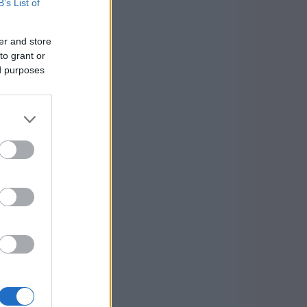
B’s List of
er and store
to grant or
ed purposes