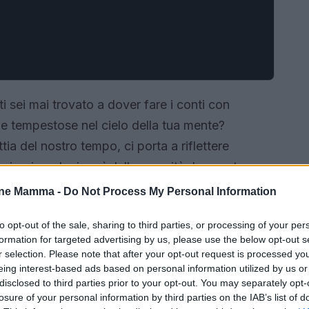
ti sei mai trovato a dover fare i conti con
e tempestose nel cielo della tua mente?
tia del nostro tempo, ci porta a riflettere
ri, privandoci così della serenità. In questo
 preziosi per tornare a respirare e a vivere
one Mamma -
Do Not Process My Personal Information
diversi autori affrontano il tema della mente,
to opt-out of the sale, sharing to third parties, or processing of your per
oci a esplorare le nostre emozioni con occhi
formation for targeted advertising by us, please use the below opt-out s
r selection. Please note that after your opt-out request is processed y
eing interest-based ads based on personal information utilized by us or
disclosed to third parties prior to your opt-out. You may separately opt-
losure of your personal information by third parties on the IAB’s list of