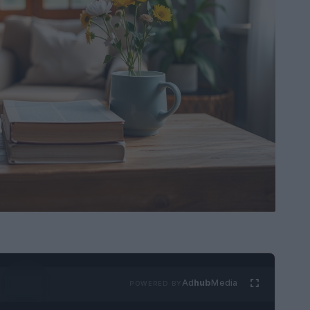
Ad
hub
Media
POWERED BY