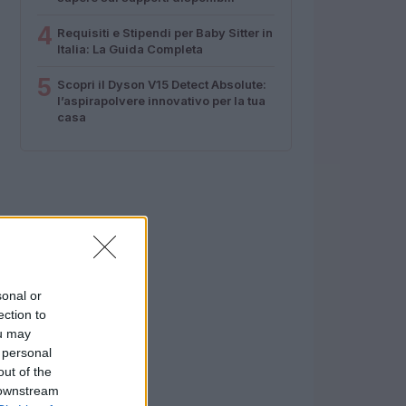
4
Requisiti e Stipendi per Baby Sitter in
Italia: La Guida Completa
5
Scopri il Dyson V15 Detect Absolute:
l’aspirapolvere innovativo per la tua
casa
sonal or
ection to
ou may
 personal
out of the
 downstream