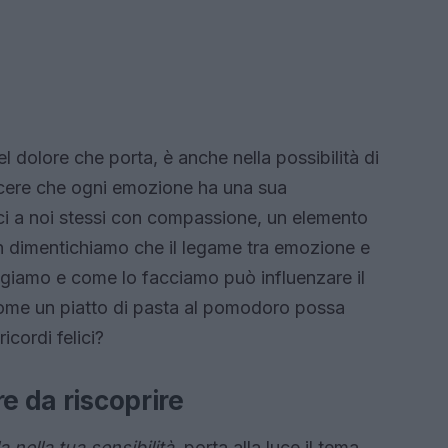
l dolore che porta, è anche nella possibilità di
cere che ogni emozione ha una sua
rci a noi stessi con compassione, un elemento
on dimentichiamo che il legame tra emozione e
ngiamo e come lo facciamo può influenzare il
come un piatto di pasta al pomodoro possa
icordi felici?
e da riscoprire
la nella tua sensibilità
, porta alla luce il tema