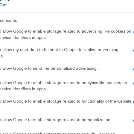
tirsi intrappolato in un vortice di pensieri?
Out
isorse interiori, spesso dimenticate, per trovare
La chiave? Accettare i nostri pensieri senza
consents
i ritrovare la sua naturale fluidità.
o allow Google to enable storage related to advertising like cookies on
evice identifiers in apps.
ice ma profondo: osservare il pensiero come un
o allow my user data to be sent to Google for online advertising
o di fatto. Riconoscere che la mente può
s.
mindfulness e meditazione è un passo
to allow Google to send me personalized advertising.
 mentale. In questo viaggio verso la serenità, ci
mai
e che la vera consapevolezza passa anche
o allow Google to enable storage related to analytics like cookies on
evice identifiers in apps.
ze sensoriali che viviamo. Quante volte, infatti,
asto condiviso con le persone care?
o allow Google to enable storage related to functionality of the website
za
o allow Google to enable storage related to personalization.
ricordi
, esplora il potere dei ricordi e come
o allow Google to enable storage related to security, including