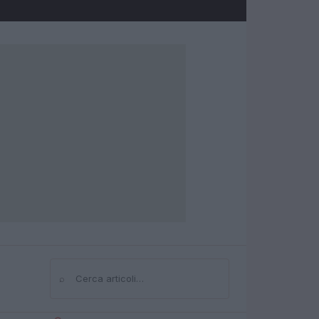
⌕
Cerca