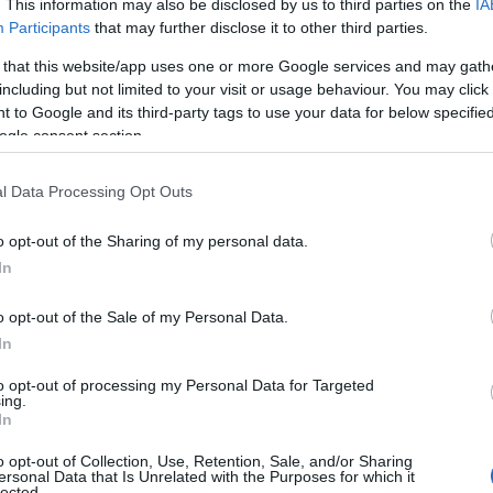
. This information may also be disclosed by us to third parties on the
IA
Participants
that may further disclose it to other third parties.
 that this website/app uses one or more Google services and may gath
including but not limited to your visit or usage behaviour. You may click 
 to Google and its third-party tags to use your data for below specifi
ogle consent section.
l Data Processing Opt Outs
o opt-out of the Sharing of my personal data.
In
o opt-out of the Sale of my Personal Data.
In
ca di una mente serena
to opt-out of processing my Personal Data for Targeted
ing.
In
nsieri. Come ripulire la mente e smettere di
o opt-out of Collection, Use, Retention, Sale, and/or Sharing
ccessivo che oggi sembra un’epidemia. Chi di noi
ersonal Data that Is Unrelated with the Purposes for which it
lected.