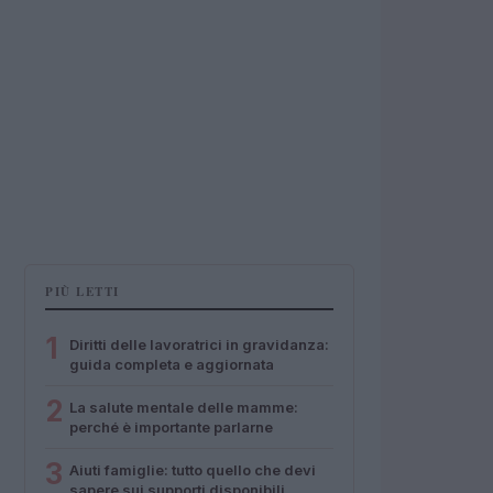
PIÙ LETTI
1
Diritti delle lavoratrici in gravidanza:
guida completa e aggiornata
2
La salute mentale delle mamme:
perché è importante parlarne
3
Aiuti famiglie: tutto quello che devi
sapere sui supporti disponibili