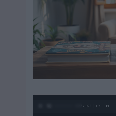
0:28 / 1:21
1
/
4