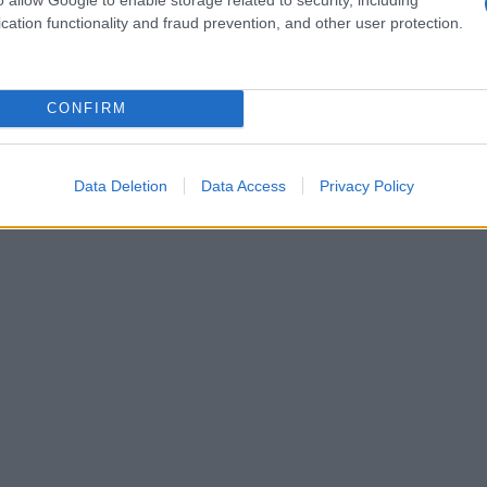
ana. I ricordi traumatici, in particolare, tendono a
cation functionality and fraud prevention, and other user protection.
 causando ansia e difficoltà relazionali.
i guida verso una comprensione più profonda di
CONFIRM
traumi. Questo approccio scientifico, riconosciuto
 per modificare la nostra percezione dei ricordi,
 crescita.
Data Deletion
Data Access
Privacy Policy