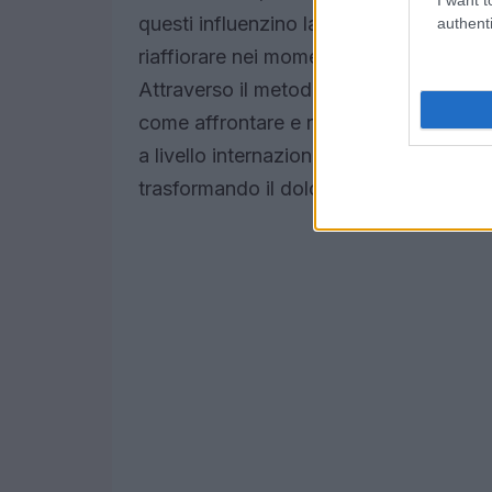
questi influenzino la nostra vita quotidi
authenti
riaffiorare nei momenti meno opportuni,
Attraverso il metodo EMDR, l’autrice c
come affrontare e rielaborare i nostri 
a livello internazionale, offre strumenti
trasformando il dolore in opportunità di