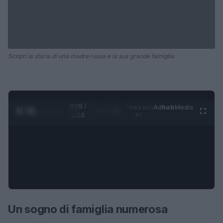
Scopri la storia di una madre russa e la sua grande famiglia.
0:28 /
Ad
hub
Media
POWERED
1
/
4
1:20
BY
Un sogno di famiglia numerosa