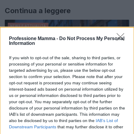
Continua a leggere
NEWS E ATTUALITÀ
Professione Mamma -
Do Not Process My Personal
Information
If you wish to opt-out of the sale, sharing to third parties, or
processing of your personal or sensitive information for
targeted advertising by us, please use the below opt-out
section to confirm your selection. Please note that after your
opt-out request is processed you may continue seeing
interest-based ads based on personal information utilized by
us or personal information disclosed to third parties prior to
your opt-out. You may separately opt-out of the further
disclosure of your personal information by third parties on the
ICA Milano presenta mostre, concerti e letture per
IAB’s list of downstream participants. This information may
l’autunno 2026
also be disclosed by us to third parties on the
IAB’s List of
Matteo Pellegrino · 6 Ago 2026
Downstream Participants
that may further disclose it to other
third parties.