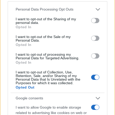
NEWS E ATTUALITÀ
Please note that this website/app uses one or more Google
Personal Data Processing Opt Outs
services and may gather and store information including but
not limited to your visit or usage behaviour. You may click to
I want to opt-out of the Sharing of my
personal data.
grant or deny consent to Google and its third-party tags to
Opted In
use your data for below specified purposes in below Google
consent section.
I want to opt-out of the Sale of my
Personal Data.
Opted In
I want to opt-out of processing my
Personal Data for Targeted Advertising.
Opted In
I want to opt-out of Collection, Use,
Codacons denuncia: i problemi che affliggono la Sicilia
Retention, Sale, and/or Sharing of my
tra carburanti, spiagge e incendi
Personal Data that Is Unrelated with the
Purposes for which it was collected.
Matteo Pellegrino · 25 Lug 2026
Opted Out
NEWS E ATTUALITÀ
Google consents
I want to allow Google to enable storage
related to advertising like cookies on web or