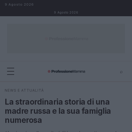
Salta al contenuto
9 Agosto 2026
9 Agosto 2026
⌕
×
⌕
NEWS E ATTUALITÀ
Cerca
La straordinaria storia di una
madre russa e la sua famiglia
numerosa