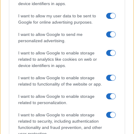
device identifiers in apps.
I want to allow my user data to be sent to
Google for online advertising purposes.
I want to allow Google to send me
personalized advertising.
I want to allow Google to enable storage
related to analytics like cookies on web or
Lamezia International Film Fest: arte e cultura si
incontrano in Calabria
device identifiers in apps.
Camilla Pellegrini · 16 Lug 2026
I want to allow Google to enable storage
related to functionality of the website or app.
I want to allow Google to enable storage
PIÙ LETTI
related to personalization.
1
Diritti delle lavoratrici in gravidanza: guida completa e
I want to allow Google to enable storage
aggiornata
related to security, including authentication
2
functionality and fraud prevention, and other
Scopri il Dyson V15 Detect Absolute: l’aspirapolvere
innovativo per la tua casa
user protection.