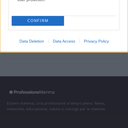
3
La salute mentale delle mamme: perché è importante
parlarne
CONFIRM
4
Aiuti famiglie: tutto quello che devi sapere sui supporti
disponibili
Data Deletion
Data Access
Privacy Policy
5
La magia delle giostre: un viaggio tra passato e
presente
Essere mamma, una professione a tempo pieno. News,
maternità, educazione, salute e consigli per le mamme.
SEZIONI