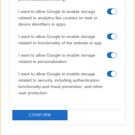
I want to allow Google to enable storage
related to analytics like cookies on web or
device identifiers in apps.
ICA Milano presenta mostre, concerti e letture per
l’autunno 2026
I want to allow Google to enable storage
Matteo Pellegrino · 6 Ago 2026
related to functionality of the website or app.
NEWS E ATTUALITÀ
I want to allow Google to enable storage
related to personalization.
I want to allow Google to enable storage
related to security, including authentication
functionality and fraud prevention, and other
user protection.
CONFIRM