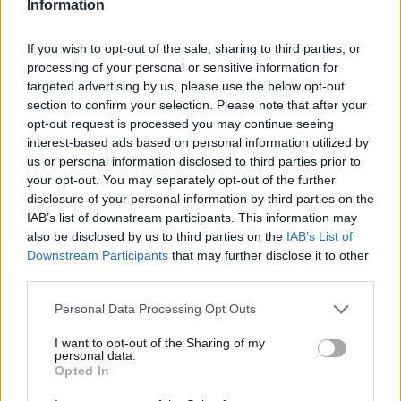
una fine, ma l’inizio di un nuovo capitolo
, ricco di
Information
possibilità e opportunità.
If you wish to opt-out of the sale, sharing to third parties, or
processing of your personal or sensitive information for
targeted advertising by us, please use the below opt-out
AUTORE
section to confirm your selection. Please note that after your
AiAdhubMedia
opt-out request is processed you may continue seeing
interest-based ads based on personal information utilized by
us or personal information disclosed to third parties prior to
your opt-out. You may separately opt-out of the further
disclosure of your personal information by third parties on the
IAB’s list of downstream participants. This information may
also be disclosed by us to third parties on the
IAB’s List of
Downstream Participants
that may further disclose it to other
third parties.
Please note that this website/app uses one or more Google
Personal Data Processing Opt Outs
services and may gather and store information including but
not limited to your visit or usage behaviour. You may click to
I want to opt-out of the Sharing of my
personal data.
grant or deny consent to Google and its third-party tags to
Opted In
use your data for below specified purposes in below Google
consent section.