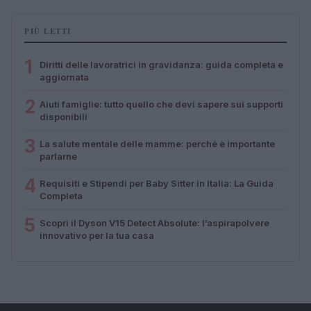
PIÙ LETTI
1
Diritti delle lavoratrici in gravidanza: guida completa e
aggiornata
2
Aiuti famiglie: tutto quello che devi sapere sui supporti
disponibili
3
La salute mentale delle mamme: perché è importante
parlarne
4
Requisiti e Stipendi per Baby Sitter in Italia: La Guida
Completa
5
Scopri il Dyson V15 Detect Absolute: l’aspirapolvere
innovativo per la tua casa