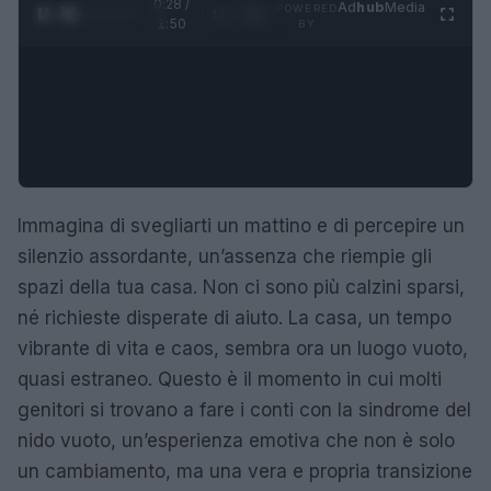
0:29 /
Ad
hub
Media
POWERED
1
/
4
1:50
BY
Immagina di svegliarti un mattino e di percepire un
silenzio assordante, un’assenza che riempie gli
spazi della tua casa. Non ci sono più calzini sparsi,
né richieste disperate di aiuto. La casa, un tempo
vibrante di vita e caos, sembra ora un luogo vuoto,
quasi estraneo. Questo è il momento in cui molti
genitori si trovano a fare i conti con la sindrome del
nido vuoto, un’esperienza emotiva che non è solo
un cambiamento, ma una vera e propria transizione