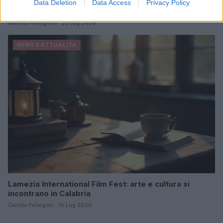
Codacons denuncia: i problemi che affliggono la Sicilia
Data Deletion
Data Access
Privacy Policy
tra carburanti, spiagge e incendi
Matteo Pellegrino · 25 Lug 2026
NEWS E ATTUALITÀ
Lamezia International Film Fest: arte e cultura si
incontrano in Calabria
Camilla Pellegrini · 16 Lug 2026