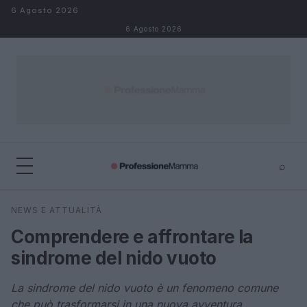
Salta al contenuto
6 Agosto 2026
6 Agosto 2026
⌕
×
⌕
NEWS E ATTUALITÀ
Cerca
Comprendere e affrontare la
sindrome del nido vuoto
La sindrome del nido vuoto è un fenomeno comune
che può trasformarsi in una nuova avventura