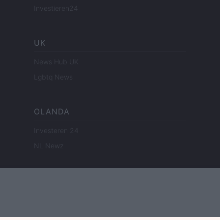
Investieren24
UK
News Hub UK
Lgbtq News
OLANDA
Investeren 24
NL Newz