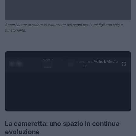
Scopri come arredare la cameretta dei sogni per i tuoi figli con stile e
funzionalità.
0:28 /
Ad
hub
Media
POWERED
1
/
4
1:21
BY
La cameretta: uno spazio in continua
evoluzione