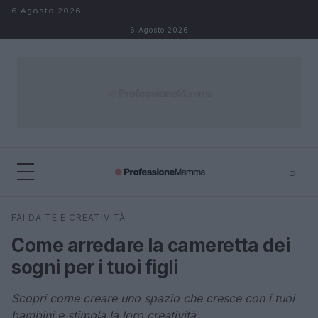
Salta al contenuto
6 Agosto 2026
6 Agosto 2026
⌕
×
⌕
FAI DA TE E CREATIVITÀ
Cerca
Come arredare la cameretta dei
sogni per i tuoi figli
Scopri come creare uno spazio che cresce con i tuoi
bambini e stimola la loro creatività.