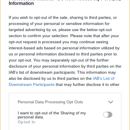
Information
If you wish to opt-out of the sale, sharing to third parties, or
processing of your personal or sensitive information for
Ghirlande naturali con legno, foglie e fiori: tutorial
targeted advertising by us, please use the below opt-out
facile per famiglie
section to confirm your selection. Please note that after your
Emanuele Galli · 26 Lug 2026
opt-out request is processed you may continue seeing
interest-based ads based on personal information utilized by
us or personal information disclosed to third parties prior to
FAI DA TE E CREATIVITÀ
your opt-out. You may separately opt-out of the further
disclosure of your personal information by third parties on the
IAB’s list of downstream participants. This information may
also be disclosed by us to third parties on the
IAB’s List of
Downstream Participants
that may further disclose it to other
third parties.
Please note that this website/app uses one or more Google
Personal Data Processing Opt Outs
services and may gather and store information including but
not limited to your visit or usage behaviour. You may click to
I want to opt-out of the Sharing of my
personal data.
grant or deny consent to Google and its third-party tags to
Opted In
use your data for below specified purposes in below Google