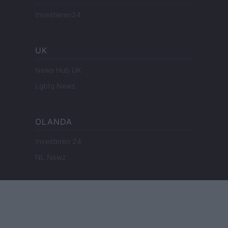
Investieren24
UK
News Hub UK
Lgbtq News
OLANDA
Investeren 24
NL Newz