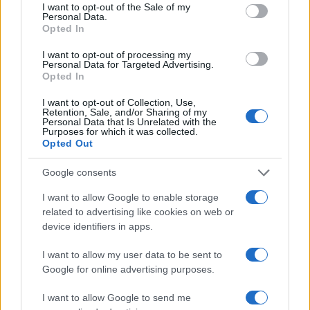
consent section.
I want to opt-out of the Sale of my
Romea Pop Market 2026: vintage, artigianato e serate
Personal Data.
estive a Marina Romea
Opted In
Cristian Castiglioni · 14 Lug 2026
I want to opt-out of processing my
Personal Data for Targeted Advertising.
FAI DA TE E CREATIVITÀ
Opted In
I want to opt-out of Collection, Use,
Retention, Sale, and/or Sharing of my
Personal Data that Is Unrelated with the
Purposes for which it was collected.
Opted Out
Google consents
I want to allow Google to enable storage
related to advertising like cookies on web or
device identifiers in apps.
I want to allow my user data to be sent to
Cameretta che cresce: arredi modulari fai da te
Google for online advertising purposes.
salvaspazio
Beatrice Bonaventura · 5 Lug 2026
I want to allow Google to send me