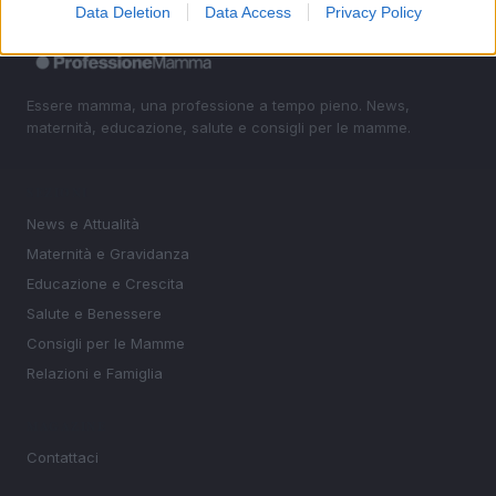
Data Deletion
Data Access
Privacy Policy
Essere mamma, una professione a tempo pieno. News,
maternità, educazione, salute e consigli per le mamme.
SEZIONI
News e Attualità
Maternità e Gravidanza
Educazione e Crescita
Salute e Benessere
Consigli per le Mamme
Relazioni e Famiglia
MAGAZINE
Contattaci