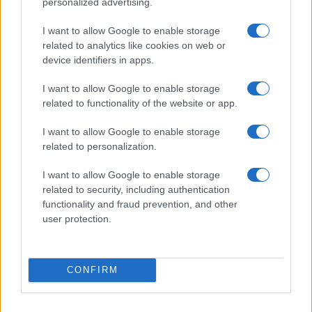
personalized advertising.
I want to allow Google to enable storage
PIÙ LETTI
related to analytics like cookies on web or
device identifiers in apps.
1
Ghirlande naturali con legno, foglie e fiori: tutorial
facile per famiglie
I want to allow Google to enable storage
related to functionality of the website or app.
2
Romea Pop Market 2026: vintage, artigianato e serate
estive a Marina Romea
I want to allow Google to enable storage
related to personalization.
3
Cameretta che cresce: arredi modulari fai da te
salvaspazio
I want to allow Google to enable storage
related to security, including authentication
4
Scopri le offerte Amazon Haul per hobby creativi e
functionality and fraud prevention, and other
attività all’aperto
user protection.
5
Ghirlanda fai-da-te con legno e fiori: guida rapida e
sicura
CONFIRM