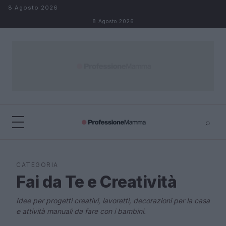
Salta al contenuto
8 Agosto 2026
8 Agosto 2026
⌕
×
⌕
Cerca
CATEGORIA
Fai da Te e Creatività
Idee per progetti creativi, lavoretti, decorazioni per la casa
e attività manuali da fare con i bambini.