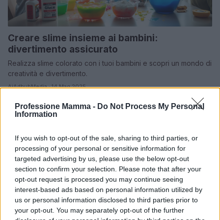
Creare slime insieme ai bambini:
divertimento assicurato
Realizza slime colorato con i tuoi bambini e scopri un mondo di
creatività e divertimento.
AiAdhubMedia · 14 Mag 2025
Professione Mamma -
Do Not Process My Personal
FAI DA TE E CREATIVITÀ
Information
If you wish to opt-out of the sale, sharing to third parties, or
processing of your personal or sensitive information for
targeted advertising by us, please use the below opt-out
section to confirm your selection. Please note that after your
opt-out request is processed you may continue seeing
interest-based ads based on personal information utilized by
us or personal information disclosed to third parties prior to
your opt-out. You may separately opt-out of the further