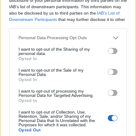
disclosure of your personal information by third parties on the
Sorpresine creative: come riutilizzare i
IAB’s list of downstream participants. This information may
bottoni in modo originale
also be disclosed by us to third parties on the
IAB’s List of
Hai bottoni in casa? Scopri come trasformarli in originali
Downstream Participants
that may further disclose it to other
accessori e decorazioni per la tua casa.
third parties.
AiAdhubMedia · 13 Mag 2025
Please note that this website/app uses one or more Google
Personal Data Processing Opt Outs
services and may gather and store information including but
FAI DA TE E CREATIVITÀ
not limited to your visit or usage behaviour. You may click to
I want to opt-out of the Sharing of my
personal data.
grant or deny consent to Google and its third-party tags to
Opted In
use your data for below specified purposes in below Google
consent section.
I want to opt-out of the Sale of my
Personal Data.
Opted In
I want to opt-out of processing my
Personal Data for Targeted Advertising.
Opted In
I want to opt-out of Collection, Use,
Retention, Sale, and/or Sharing of my
Braccialetti fai da te per bambine:
Personal Data that Is Unrelated with the
Purposes for which it was collected.
divertimento e creatività
Opted Out
I kit di braccialetti fai da te offrono un modo divertente per