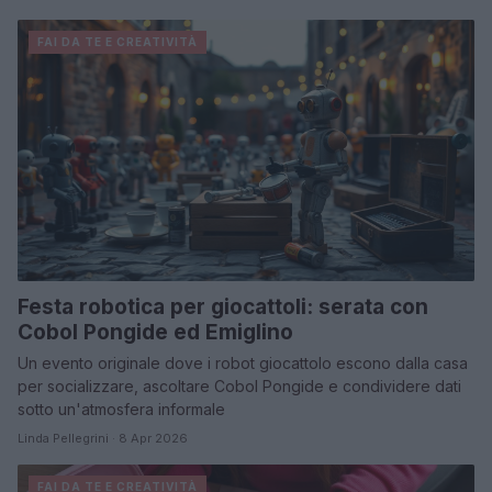
FAI DA TE E CREATIVITÀ
Festa robotica per giocattoli: serata con
Cobol Pongide ed Emiglino
Un evento originale dove i robot giocattolo escono dalla casa
per socializzare, ascoltare Cobol Pongide e condividere dati
sotto un'atmosfera informale
Linda Pellegrini · 8 Apr 2026
FAI DA TE E CREATIVITÀ