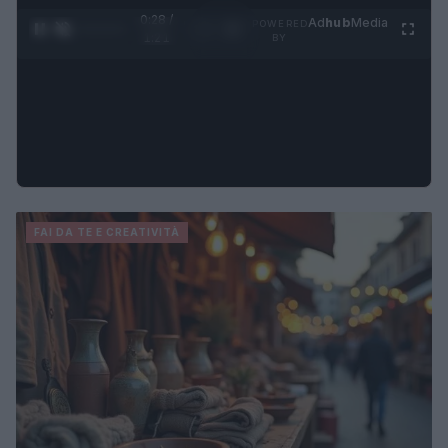
0:31 /
Ad
hub
Media
POWERED
1
/
4
1:21
BY
FAI DA TE E CREATIVITÀ