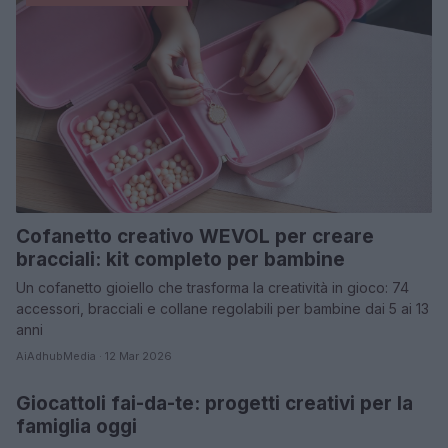
Cofanetto creativo WEVOL per creare
bracciali: kit completo per bambine
Un cofanetto gioiello che trasforma la creatività in gioco: 74
accessori, bracciali e collane regolabili per bambine dai 5 ai 13
anni
AiAdhubMedia · 12 Mar 2026
Giocattoli fai-da-te: progetti creativi per la
FAI DA TE E CREATIVITÀ
famiglia oggi