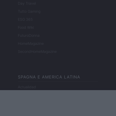
Day Travel
Tutto Gaming
ESG 365
Food Wiki
FuturoDonna
HomeMagazine
SecondHomeMagazine
SPAGNA E AMERICA LATINA
Actualidad
Finanzas 24
Investindo 365
Think.es