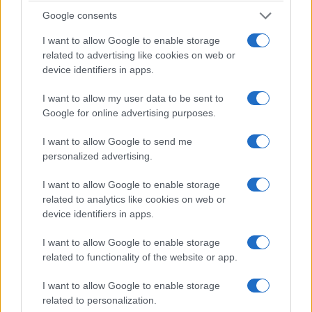
stimolare la creatività delle bambine.
Google consents
AiAdhubMedia · 9 Mag 2025
I want to allow Google to enable storage
related to advertising like cookies on web or
FAI DA TE E CREATIVITÀ
device identifiers in apps.
I want to allow my user data to be sent to
Google for online advertising purposes.
I want to allow Google to send me
personalized advertising.
I want to allow Google to enable storage
related to analytics like cookies on web or
device identifiers in apps.
Dipingere con i numeri: il divertimento del
I want to allow Google to enable storage
fai da te per tutta la famiglia
related to functionality of the website or app.
Scopri il mondo del fai da te con il dipingere con i numeri:
un'attività divertente per famiglie.
I want to allow Google to enable storage
related to personalization.
AiAdhubMedia · 29 Apr 2025