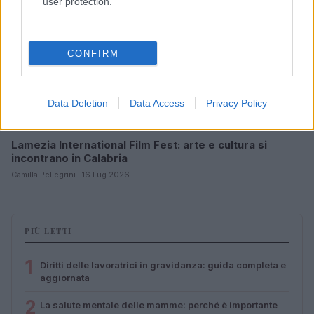
user protection.
CONFIRM
Data Deletion
Data Access
Privacy Policy
Lamezia International Film Fest: arte e cultura si
incontrano in Calabria
Camilla Pellegrini · 16 Lug 2026
PIÙ LETTI
1
Diritti delle lavoratrici in gravidanza: guida completa e
aggiornata
2
La salute mentale delle mamme: perché è importante