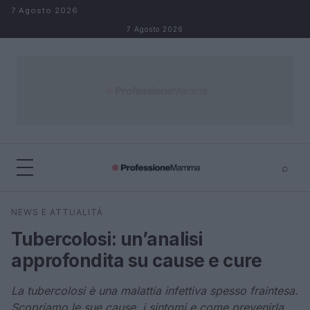
Salta al contenuto
7 Agosto 2026
7 Agosto 2026
⌕
×
⌕
NEWS E ATTUALITÀ
Cerca
Tubercolosi: un’analisi
approfondita su cause e cure
La tubercolosi è una malattia infettiva spesso fraintesa.
Scopriamo le sue cause, i sintomi e come prevenirla.