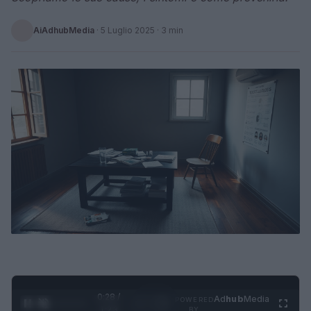
AiAdhubMedia
·
5 Luglio 2025
· 3 min
0:28 /
Ad
hub
Media
POWERED
1
/
4
1:23
BY