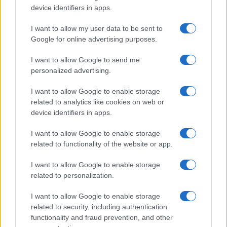
NEWS E ATTUALITÀ
device identifiers in apps.
I want to allow my user data to be sent to
Google for online advertising purposes.
I want to allow Google to send me
personalized advertising.
I want to allow Google to enable storage
related to analytics like cookies on web or
device identifiers in apps.
I want to allow Google to enable storage
related to functionality of the website or app.
Codacons denuncia: i problemi che affliggono la Sicilia
tra carburanti, spiagge e incendi
I want to allow Google to enable storage
Matteo Pellegrino · 25 Lug 2026
related to personalization.
NEWS E ATTUALITÀ
I want to allow Google to enable storage
related to security, including authentication
functionality and fraud prevention, and other