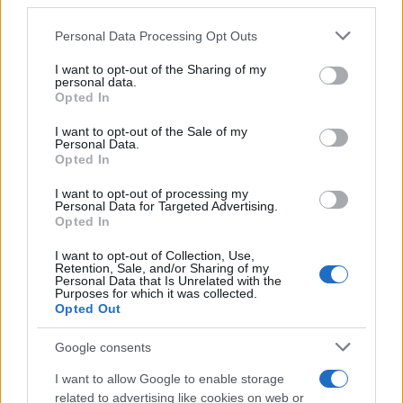
third parties.
Please note that this website/app uses one or more Google
Continua a leggere
Personal Data Processing Opt Outs
services and may gather and store information including but
not limited to your visit or usage behaviour. You may click to
I want to opt-out of the Sharing of my
personal data.
NEWS E ATTUALITÀ
grant or deny consent to Google and its third-party tags to
Opted In
use your data for below specified purposes in below Google
consent section.
I want to opt-out of the Sale of my
Personal Data.
Opted In
I want to opt-out of processing my
Personal Data for Targeted Advertising.
Opted In
I want to opt-out of Collection, Use,
Retention, Sale, and/or Sharing of my
Personal Data that Is Unrelated with the
Purposes for which it was collected.
Opted Out
ICA Milano presenta mostre, concerti e letture per
Google consents
l’autunno 2026
Matteo Pellegrino · 6 Ago 2026
I want to allow Google to enable storage
related to advertising like cookies on web or