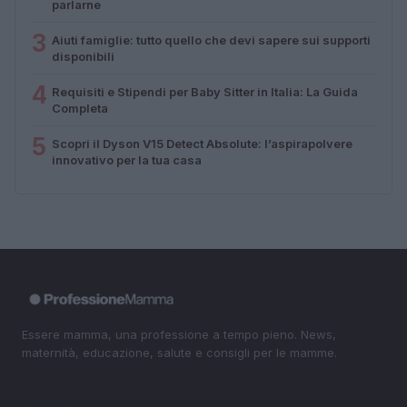
parlarne
3
Aiuti famiglie: tutto quello che devi sapere sui supporti
disponibili
4
Requisiti e Stipendi per Baby Sitter in Italia: La Guida
Completa
5
Scopri il Dyson V15 Detect Absolute: l’aspirapolvere
innovativo per la tua casa
Essere mamma, una professione a tempo pieno. News,
maternità, educazione, salute e consigli per le mamme.
SEZIONI