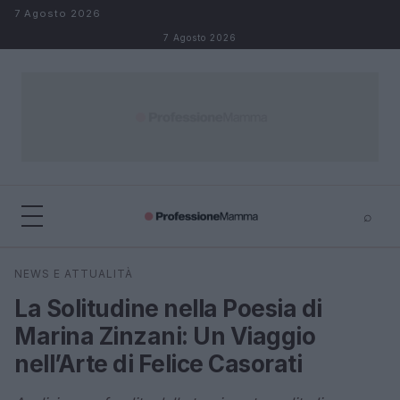
Salta al contenuto
7 Agosto 2026
7 Agosto 2026
⌕
×
⌕
NEWS E ATTUALITÀ
Cerca
La Solitudine nella Poesia di
Marina Zinzani: Un Viaggio
nell’Arte di Felice Casorati