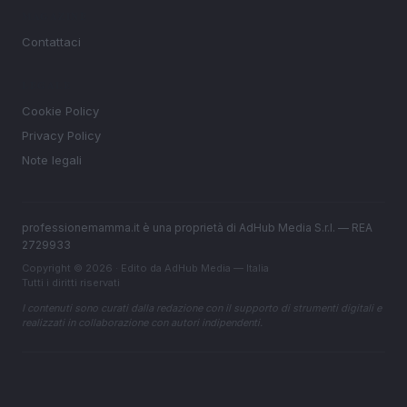
MAGAZINE
Contattaci
LEGALE
Cookie Policy
Privacy Policy
Note legali
professionemamma.it è una proprietà di AdHub Media S.r.l. — REA
2729933
Copyright © 2026 · Edito da AdHub Media — Italia
Tutti i diritti riservati
I contenuti sono curati dalla redazione con il supporto di strumenti digitali e
realizzati in collaborazione con autori indipendenti.