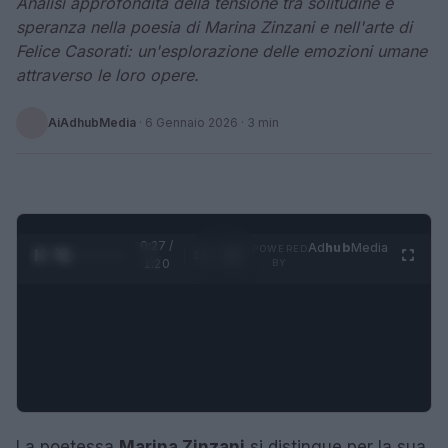
Analisi approfondita della tensione tra solitudine e
speranza nella poesia di Marina Zinzani e nell'arte di
Felice Casorati: un'esplorazione delle emozioni umane
attraverso le loro opere.
AiAdhubMedia
·
6 Gennaio 2026
· 3 min
0:27 /
Ad
hub
Media
POWERED
1
/
4
1:20
BY
La poetessa
Marina Zinzani
si distingue per la sua