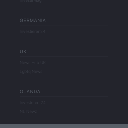
InvestirMag
GERMANIA
Investieren24
UK
News Hub UK
Lgbtq News
OLANDA
Investeren 24
NL Newz