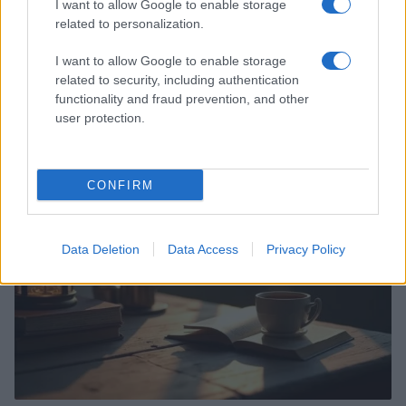
I want to allow Google to enable storage
related to personalization.
I want to allow Google to enable storage
related to security, including authentication
Codacons denuncia: i problemi che affliggono la Sicilia
functionality and fraud prevention, and other
tra carburanti, spiagge e incendi
user protection.
Matteo Pellegrino · 25 Lug 2026
NEWS E ATTUALITÀ
CONFIRM
Data Deletion
Data Access
Privacy Policy