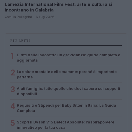
Lamezia International Film Fest: arte e cultura si
incontrano in Calabria
Camilla Pellegrini · 16 Lug 2026
PIÙ LETTI
1
Diritti delle lavoratrici in gravidanza: guida completa e
aggiornata
2
La salute mentale delle mamme: perché è importante
parlarne
3
Aiuti famiglie: tutto quello che devi sapere sui supporti
disponibili
4
Requisiti e Stipendi per Baby Sitter in Italia: La Guida
Completa
5
Scopri il Dyson V15 Detect Absolute: l’aspirapolvere
innovativo per la tua casa