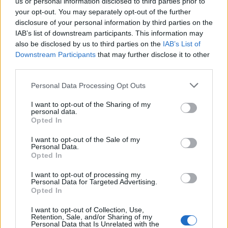
us or personal information disclosed to third parties prior to
your opt-out. You may separately opt-out of the further
disclosure of your personal information by third parties on the
IAB’s list of downstream participants. This information may
also be disclosed by us to third parties on the
IAB’s List of
Downstream Participants
that may further disclose it to other
third parties.
Please note that this website/app uses one or more Google
Personal Data Processing Opt Outs
services and may gather and store information including but
not limited to your visit or usage behaviour. You may click to
I want to opt-out of the Sharing of my
personal data.
grant or deny consent to Google and its third-party tags to
Opted In
use your data for below specified purposes in below Google
consent section.
I want to opt-out of the Sale of my
Personal Data.
Continua a leggere
Opted In
I want to opt-out of processing my
NEWS E ATTUALITÀ
Personal Data for Targeted Advertising.
Opted In
I want to opt-out of Collection, Use,
Retention, Sale, and/or Sharing of my
Personal Data that Is Unrelated with the