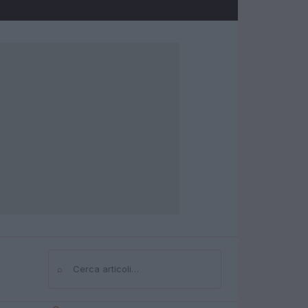
⌕
Cerca