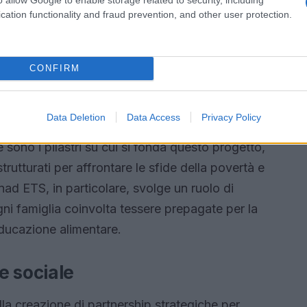
cation functionality and fraud prevention, and other user protection.
ri sociali
CONFIRM
” si basa sulla collaborazione tra diversi attori
di Caritas Italiana, sottolinea l’importanza del
Data Deletion
Data Access
Privacy Policy
ese e istituzioni per costruire il bene comune. La
 sono i pilastri su cui si fonda questo progetto,
strutturati per affrontare le sfide della povertà e
ad ETS, in particolare, svolge un ruolo di
gni famiglia coinvolta tessere prepagate per la
ducazione alimentare.
e sociale
a creazione di partnership strategiche per