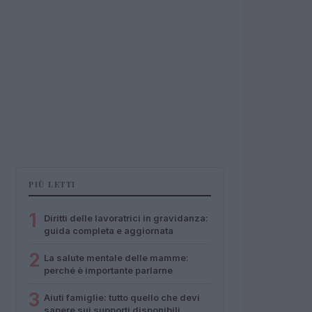
PIÙ LETTI
1
Diritti delle lavoratrici in gravidanza:
guida completa e aggiornata
2
La salute mentale delle mamme:
perché è importante parlarne
3
Aiuti famiglie: tutto quello che devi
sapere sui supporti disponibili