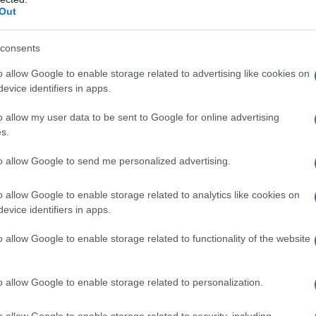
Out
consents
o allow Google to enable storage related to advertising like cookies on
evice identifiers in apps.
o allow my user data to be sent to Google for online advertising
s.
to allow Google to send me personalized advertising.
12 mesi
o allow Google to enable storage related to analytics like cookies on
ormativo di 12 mesi, coinvolgendo le Caritas
evice identifiers in apps.
ratori sono i primi destinatari della formazione,
o allow Google to enable storage related to functionality of the website
nze e informazioni da trasmettere ai beneficiari
evisti percorsi formativi specifici per circa 100
o allow Google to enable storage related to personalization.
’intento di sostenere il loro percorso verso
ngono da diverse regioni italiane, tra cui
o allow Google to enable storage related to security, including