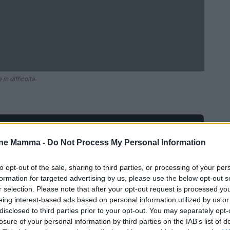
in difficoltà.
Ad
hub
Media
POWERED BY
one Mamma -
Do Not Process My Personal Information
to opt-out of the sale, sharing to third parties, or processing of your per
formation for targeted advertising by us, please use the below opt-out s
r selection. Please note that after your opt-out request is processed y
eing interest-based ads based on personal information utilized by us or
disclosed to third parties prior to your opt-out. You may separately opt-
losure of your personal information by third parties on the IAB’s list of