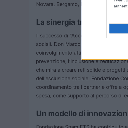
Novara, Bergamo, Modena e Venezia.
authenti
La sinergia tra diversi atto
Il successo di “Accompagna una famiglia
sociali. Don Marco Pagniello, direttore 
coinvolgimento attivo di cittadini, impr
prevenzione, l’inclusione e l’educazione
che mira a creare reti solide e progetti 
dell’esclusione sociale. Fondazione Con
coordinamento tra i partner e offre a o
spesa, come supporto al percorso di e
Un modello di innovazion
Fondazione Snam ETS ha contribuito all