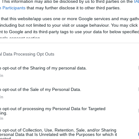
. This information may also be disclosed by us to third parties on the
IA
 in difficoltà
Participants
that may further disclose it to other third parties.
 that this website/app uses one or more Google services and may gath
ffrontare situazioni di povertà e disagio
including but not limited to your visit or usage behaviour. You may click 
mergenza, è nato il progetto “Accompagna una
 to Google and its third-party tags to use your data for below specifi
ogle consent section.
ritas Italiana e Fondazione Conad ETS, con il
sto progetto ha come obiettivo principale
l Data Processing Opt Outs
 famiglie in difficoltà, attraverso un percorso di
ù fronti: educazione alimentare, energetica,
o opt-out of the Sharing of my personal data.
In
o opt-out of the Sale of my Personal Data.
In
to opt-out of processing my Personal Data for Targeted
ing.
In
o opt-out of Collection, Use, Retention, Sale, and/or Sharing
ersonal Data that Is Unrelated with the Purposes for which it
lected.