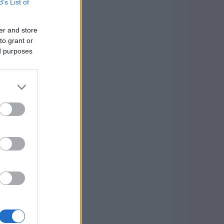
B’s List of
er and store
to grant or
ed purposes