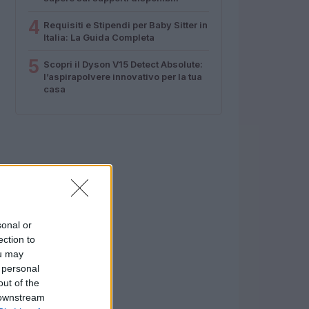
4
Requisiti e Stipendi per Baby Sitter in
Italia: La Guida Completa
5
Scopri il Dyson V15 Detect Absolute:
l’aspirapolvere innovativo per la tua
casa
sonal or
ection to
ou may
 personal
out of the
 downstream