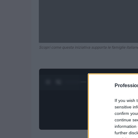
Scopri come questa iniziativa supporta le famiglie italiane 
0:27 / 1:50
1
/
4
Professi
If you wish 
sensitive in
confirm you
continue se
information 
further disc