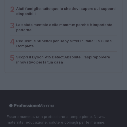
2
Aiuti famiglie: tutto quello che devi sapere sui supporti
disponibili
3
La salute mentale delle mamme: perché è importante
parlarne
4
Requisiti e Stipendi per Baby Sitter in Italia: La Guida
Completa
5
Scopri il Dyson V15 Detect Absolute: l’aspirapolvere
innovativo per la tua casa
Essere mamma, una professione a tempo pieno. News,
maternità, educazione, salute e consigli per le mamme.