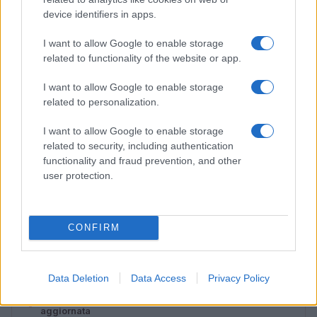
device identifiers in apps.
I want to allow Google to enable storage
related to functionality of the website or app.
I want to allow Google to enable storage
related to personalization.
I want to allow Google to enable storage
related to security, including authentication
functionality and fraud prevention, and other
user protection.
Rapporto sui SDG: tra miglioramenti parziali e ritardi
ambientali l’Italia procede a scatti
Roberto Capelli · 9 Lug 2026
CONFIRM
PIÙ LETTI
Data Deletion
Data Access
Privacy Policy
1
Diritti delle lavoratrici in gravidanza: guida completa e
aggiornata