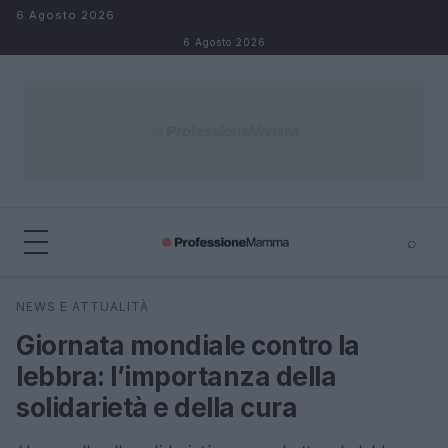
Salta al contenuto
6 Agosto 2026
6 Agosto 2026
⌕
×
⌕
NEWS E ATTUALITÀ
Cerca
Giornata mondiale contro la
lebbra: l’importanza della
solidarietà e della cura