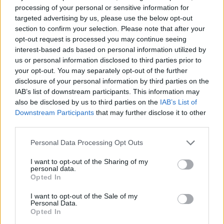
processing of your personal or sensitive information for
targeted advertising by us, please use the below opt-out
section to confirm your selection. Please note that after your
opt-out request is processed you may continue seeing
Continua a leggere
interest-based ads based on personal information utilized by
us or personal information disclosed to third parties prior to
NEWS E ATTUALITÀ
your opt-out. You may separately opt-out of the further
disclosure of your personal information by third parties on the
IAB’s list of downstream participants. This information may
also be disclosed by us to third parties on the
IAB’s List of
Downstream Participants
that may further disclose it to other
third parties.
Please note that this website/app uses one or more Google
Personal Data Processing Opt Outs
services and may gather and store information including but
not limited to your visit or usage behaviour. You may click to
I want to opt-out of the Sharing of my
personal data.
grant or deny consent to Google and its third-party tags to
Opted In
use your data for below specified purposes in below Google
consent section.
I want to opt-out of the Sale of my
Personal Data.
Codacons denuncia: i problemi che affliggono la Sicilia
Opted In
tra carburanti, spiagge e incendi