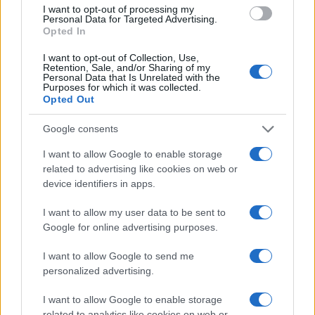
Matteo Pellegrino · 25 Lug 2026
I want to opt-out of processing my
Personal Data for Targeted Advertising.
Opted In
NEWS E ATTUALITÀ
I want to opt-out of Collection, Use,
Retention, Sale, and/or Sharing of my
Personal Data that Is Unrelated with the
Purposes for which it was collected.
Opted Out
Google consents
I want to allow Google to enable storage
related to advertising like cookies on web or
device identifiers in apps.
I want to allow my user data to be sent to
Google for online advertising purposes.
Lamezia International Film Fest: arte e cultura si
incontrano in Calabria
I want to allow Google to send me
Camilla Pellegrini · 16 Lug 2026
personalized advertising.
NEWS E ATTUALITÀ
I want to allow Google to enable storage
related to analytics like cookies on web or