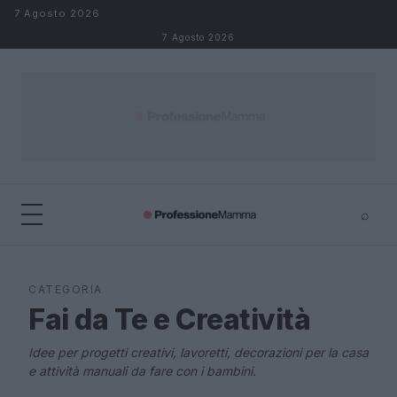
Salta al contenuto
7 Agosto 2026
7 Agosto 2026
⌕
×
⌕
Cerca
CATEGORIA
Fai da Te e Creatività
Idee per progetti creativi, lavoretti, decorazioni per la casa
e attività manuali da fare con i bambini.