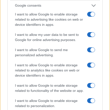
Google consents
I want to allow Google to enable storage
related to advertising like cookies on web or
device identifiers in apps.
I want to allow my user data to be sent to
Google for online advertising purposes.
I want to allow Google to send me
personalized advertising.
Idee creative per decorare la parete dietro il
I want to allow Google to enable storage
letto
related to analytics like cookies on web or
device identifiers in apps.
Scopri cinque idee originali per trasformare la tua camera da
letto in un rifugio accogliente.
I want to allow Google to enable storage
Redazione · 7 Dic 2024
related to functionality of the website or app.
FAI DA TE E CREATIVITÀ
I want to allow Google to enable storage
related to personalization.