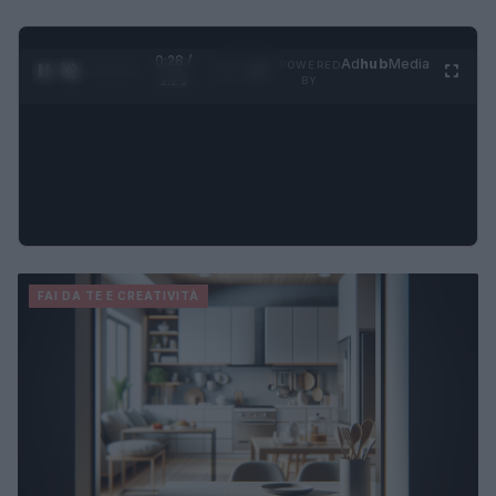
0:29 /
Ad
hub
Media
POWERED
1
/
4
1:21
BY
FAI DA TE E CREATIVITÀ