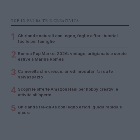
TOP IN FAI DA TE E CREATIVITÀ
1
Ghirlande naturali con legno, foglie e fiori: tutorial
facile per famiglie
2
Romea Pop Market 2026: vintage, artigianato e serate
estive a Marina Romea
3
Cameretta che cresce: arredi modulari fai da te
salvaspazio
4
Scopri le offerte Amazon Haul per hobby creativi e
attività all’aperto
5
Ghirlanda fai-da-te con legno e fiori: guida rapida e
sicura