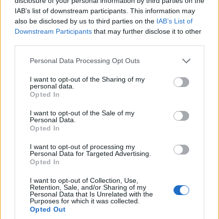
disclosure of your personal information by third parties on the
IAB’s list of downstream participants. This information may
also be disclosed by us to third parties on the
IAB’s List of
Downstream Participants
that may further disclose it to other
third parties.
Please note that this website/app uses one or more Google
Personal Data Processing Opt Outs
services and may gather and store information including but
Come realizzare calze della befana fai da te
not limited to your visit or usage behaviour. You may click to
I want to opt-out of the Sharing of my
per un epifania speciale
personal data.
grant or deny consent to Google and its third-party tags to
Opted In
Scopri come creare calze della befana uniche e
use your data for below specified purposes in below Google
personalizzate per i tuoi bambini.
consent section.
I want to opt-out of the Sale of my
Redazione · 10 Dic 2024
Personal Data.
Opted In
FAI DA TE E CREATIVITÀ
I want to opt-out of processing my
Personal Data for Targeted Advertising.
Opted In
I want to opt-out of Collection, Use,
Retention, Sale, and/or Sharing of my
Personal Data that Is Unrelated with the
Purposes for which it was collected.
Opted Out