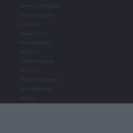
Cineverse Magazine
Donne Magazine
Food Blog
Milano Notizie
Motor Magazine
Notizie.it
Offerte Shopping
Pet Story
Professione Lavoro
Sport Magazine
Style24
Think.it
Tuobenessere
Viaggiamo