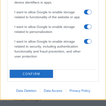
device identifiers in apps.
I want to allow Google to enable storage
related to functionality of the website or app.
I want to allow Google to enable storage
related to personalization.
I want to allow Google to enable storage
related to security, including authentication
functionality and fraud prevention, and other
Cameretta che cresce: arredi modulari fai da te
user protection.
salvaspazio
Beatrice Bonaventura · 5 Lug 2026
CONFIRM
PIÙ LETTI
Data Deletion
Data Access
Privacy Policy
1
Ghirlande naturali con legno, foglie e fiori: tutorial
facile per famiglie