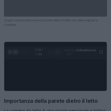
Scopri come trasformare la parete dietro il letto con idee originali e
creative.
0:26 /
Ad
hub
Media
POWERED
1
/
4
1:50
BY
Importanza della parete dietro il letto
La camera da letto è uno spazio personale e intimo,