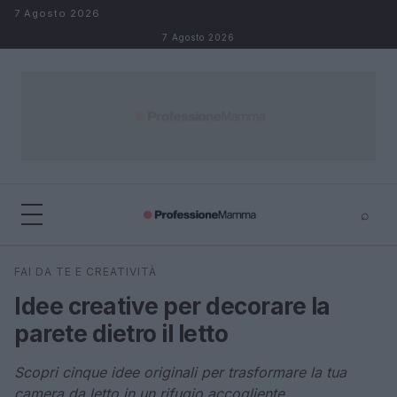
Salta al contenuto
7 Agosto 2026
7 Agosto 2026
⌕
×
⌕
FAI DA TE E CREATIVITÀ
Cerca
Idee creative per decorare la
parete dietro il letto
Scopri cinque idee originali per trasformare la tua
camera da letto in un rifugio accogliente.