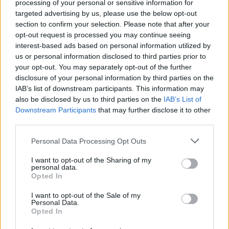
processing of your personal or sensitive information for
targeted advertising by us, please use the below opt-out
section to confirm your selection. Please note that after your
Continua a leggere
opt-out request is processed you may continue seeing
interest-based ads based on personal information utilized by
us or personal information disclosed to third parties prior to
FAI DA TE E CREATIVITÀ
your opt-out. You may separately opt-out of the further
disclosure of your personal information by third parties on the
IAB’s list of downstream participants. This information may
also be disclosed by us to third parties on the
IAB’s List of
Downstream Participants
that may further disclose it to other
third parties.
Please note that this website/app uses one or more Google
Personal Data Processing Opt Outs
services and may gather and store information including but
not limited to your visit or usage behaviour. You may click to
I want to opt-out of the Sharing of my
personal data.
grant or deny consent to Google and its third-party tags to
Opted In
use your data for below specified purposes in below Google
consent section.
I want to opt-out of the Sale of my
Ghirlande naturali con legno, foglie e fiori: tutorial
Personal Data.
Opted In
facile per famiglie
Emanuele Galli · 26 Lug 2026