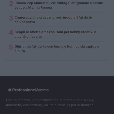
2
Romea Pop Market 2026: vintage, artigianato e serate
estive a Marina Romea
3
Cameretta che cresce: arredi modulari fai da te
salvaspazio
4
Scopri le offerte Amazon Haul per hobby creativi e
attività all’aperto
5
Ghirlanda fai-da-te con legno e fiori: guida rapida e
sicura
Essere mamma, una professione a tempo pieno. News,
maternità, educazione, salute e consigli per le mamme.