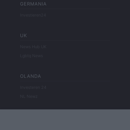
GERMANIA
Investieren24
UK
News Hub UK
Lgbtq News
OLANDA
Investeren 24
NL Newz