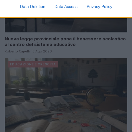
Data Deletion
Data Access
Privacy Policy
Nuova legge provinciale pone il benessere scolastico
al centro del sistema educativo
Roberto Capelli · 5 Ago 2026
EDUCAZIONE E CRESCITA