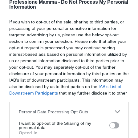
l’obiettivo è monitorare l’impatto, misurare i risultati
Professione Mamma -
Do Not Process My Personal
Information
e aggiornare le norme dove serve. Questo lavoro
punta a rendere permanente l’impegno educativo
If you wish to opt-out of the sale, sharing to third parties, or
sulla sicurezza digitale, non un’iniziativa sporadica
processing of your personal or sensitive information for
legata al primo smartphone.
targeted advertising by us, please use the below opt-out
section to confirm your selection. Please note that after your
opt-out request is processed you may continue seeing
Tre elementi che funzionano
interest-based ads based on personal information utilized by
L’esperienza raccolta indica che i percorsi formativi
us or personal information disclosed to third parties prior to
funzionano quando combinano:
your opt-out. You may separately opt-out of the further
disclosure of your personal information by third parties on the
– ascolto: capire le paure e le abitudini dei ragazzi;
IAB’s list of downstream participants. This information may
– esempio concreto: adulti che mostrano
also be disclosed by us to third parties on the
IAB’s List of
comportamenti responsabili online;
Downstream Participants
that may further disclose it to other
third parties.
– progressione graduale: aumentare responsabilità
e autonomia nel tempo. Blocchi e filtri aiutano, però
Please note that this website/app uses one or more Google
Personal Data Processing Opt Outs
services and may gather and store information including but
non sostituiscono il dialogo, la supervisione e
not limited to your visit or usage behaviour. You may click to
I want to opt-out of the Sharing of my
l’educazione. Per proteggere davvero i bambini
personal data.
grant or deny consent to Google and its third-party tags to
Opted In
servono regole condivise, strumenti pensati per
use your data for below specified purposes in below Google