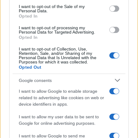
consent section.
l’età e una rete di sostegno che coinvolga famiglia,
I want to opt-out of the Sale of my
Personal Data.
scuola e servizi sanitari: così il digitale diventa
Opted In
spazio di crescita e non fonte di rischio.
I want to opt-out of processing my
Personal Data for Targeted Advertising.
Opted In
AUTORE
I want to opt-out of Collection, Use,
Retention, Sale, and/or Sharing of my
AiAdhubMedia
Personal Data that Is Unrelated with the
Purposes for which it was collected.
Opted Out
Google consents
I want to allow Google to enable storage
related to advertising like cookies on web or
device identifiers in apps.
I want to allow my user data to be sent to
Google for online advertising purposes.
I want to allow Google to send me