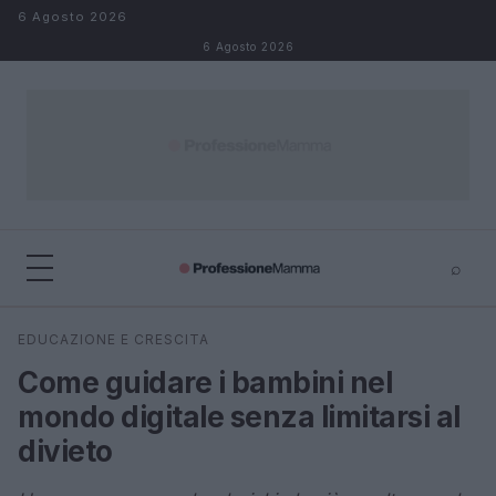
Salta al contenuto
6 Agosto 2026
6 Agosto 2026
⌕
×
⌕
EDUCAZIONE E CRESCITA
Cerca
Come guidare i bambini nel
mondo digitale senza limitarsi al
divieto