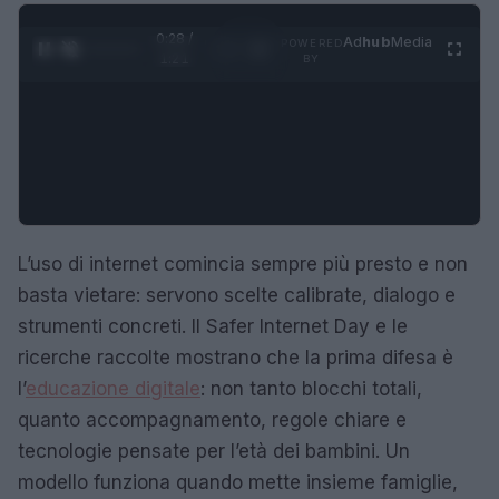
0:29 /
Ad
hub
Media
POWERED
1
/
4
1:21
BY
L’uso di internet comincia sempre più presto e non
basta vietare: servono scelte calibrate, dialogo e
strumenti concreti. Il Safer Internet Day e le
ricerche raccolte mostrano che la prima difesa è
l’
educazione digitale
: non tanto blocchi totali,
quanto accompagnamento, regole chiare e
tecnologie pensate per l’età dei bambini. Un
modello funziona quando mette insieme famiglie,