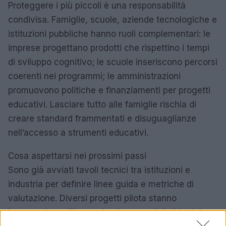
Proteggere i più piccoli è una responsabilità
condivisa. Famiglie, scuole, aziende tecnologiche e
istituzioni pubbliche hanno ruoli complementari: le
imprese progettano prodotti che rispettino i tempi
di sviluppo cognitivo; le scuole inseriscono percorsi
coerenti nei programmi; le amministrazioni
promuovono politiche e finanziamenti per progetti
educativi. Lasciare tutto alle famiglie rischia di
creare standard frammentati e disuguaglianze
nell’accesso a strumenti educativi.
Cosa aspettarsi nei prossimi passi
Sono già avviati tavoli tecnici tra istituzioni e
industria per definire linee guida e metriche di
valutazione. Diversi progetti pilota stanno
integrando profili per minori con moduli didattici: