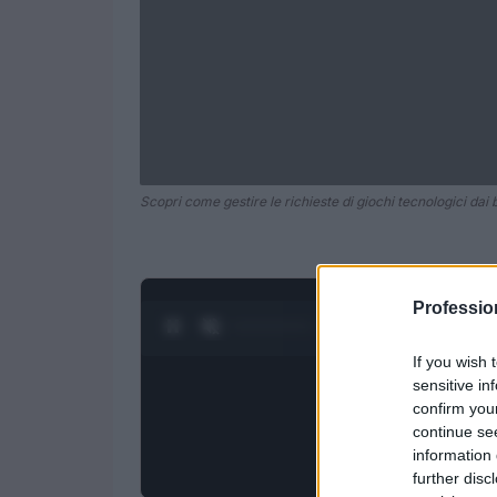
Scopri come gestire le richieste di giochi tecnologici dai 
Professi
0:27 / 1:21
1
/
4
If you wish 
sensitive in
confirm you
continue se
information 
further disc