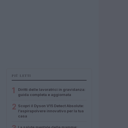
PIÙ LETTI
1
Diritti delle lavoratrici in gravidanza:
guida completa e aggiornata
2
Scopri il Dyson V15 Detect Absolute:
l’aspirapolvere innovativo per la tua
casa
La salute mentale delle mamme: