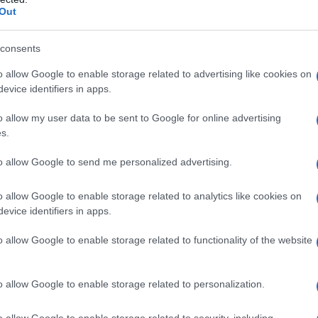
Out
consents
o allow Google to enable storage related to advertising like cookies on
evice identifiers in apps.
o allow my user data to be sent to Google for online advertising
s.
iusto dire di sì?
to allow Google to send me personalized advertising.
o allow Google to enable storage related to analytics like cookies on
cs, non esiste un’età universale per introdurre
evice identifiers in apps.
bambino è unico e sviluppa competenze e interessi
o allow Google to enable storage related to functionality of the website
se il bambino è pronto per un dispositivo
cità cognitive e sociali. Ad esempio, i giochi
 indicata sulle confezioni, per garantire che
o allow Google to enable storage related to personalization.
o allow Google to enable storage related to security, including