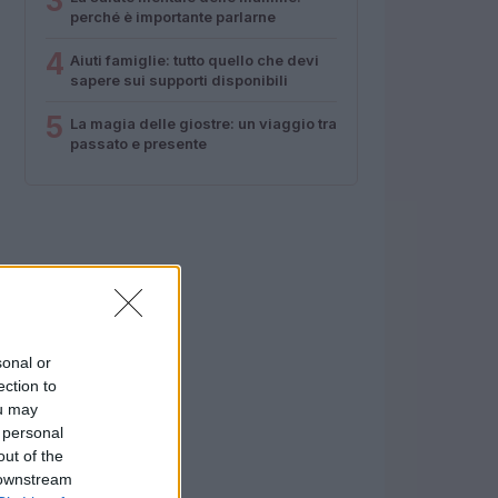
3
perché è importante parlarne
4
Aiuti famiglie: tutto quello che devi
sapere sui supporti disponibili
5
La magia delle giostre: un viaggio tra
passato e presente
sonal or
ection to
ou may
 personal
out of the
 downstream