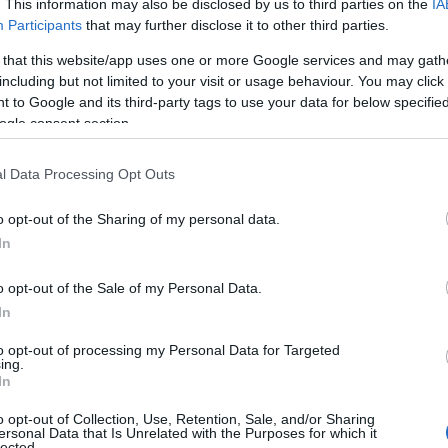
. This information may also be disclosed by us to third parties on the
IA
Participants
that may further disclose it to other third parties.
ologici
 that this website/app uses one or more Google services and may gath
including but not limited to your visit or usage behaviour. You may click 
i tecnologici da parte dei bambini è aumentata
 to Google and its third-party tags to use your data for below specifi
ogle consent section.
no a dover affrontare la domanda: “Dobbiamo
o?” Questa situazione è comune in molte
l Data Processing Opt Outs
coetanei giocare con dispositivi moderni e
ondamentale considerare alcuni aspetti prima di
o opt-out of the Sharing of my personal data.
In
o opt-out of the Sale of my Personal Data.
In
to opt-out of processing my Personal Data for Targeted
ing.
In
o opt-out of Collection, Use, Retention, Sale, and/or Sharing
ersonal Data that Is Unrelated with the Purposes for which it
lected.