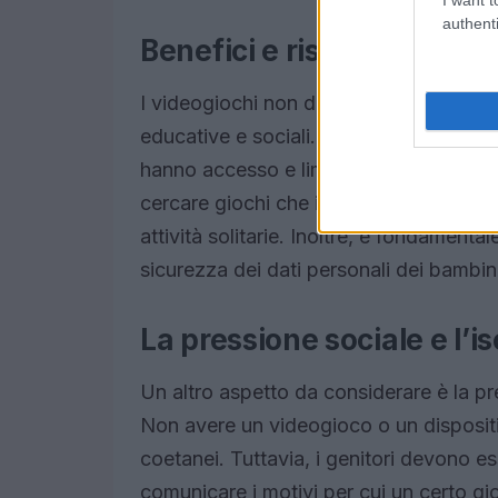
authenti
Benefici e rischi dei gioch
I videogiochi non devono essere demon
educative e sociali. Tuttavia, è essenzia
hanno accesso e limitare il tempo trasc
cercare giochi che incoraggino l’interaz
attività solitarie. Inoltre, è fondamenta
sicurezza dei dati personali dei bambini
La pressione sociale e l’
Un altro aspetto da considerare è la pr
Non avere un videogioco o un dispositiv
coetanei. Tuttavia, i genitori devono es
comunicare i motivi per cui un certo g