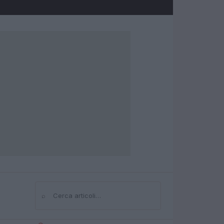
⌕
Cerca