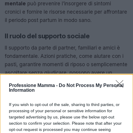
mentale
può prevenire l’insorgere di sintomi
cronici e fornire le risorse necessarie per affrontare
il periodo post partum in modo sano.
Il ruolo del supporto sociale
Il supporto da parte di partner, familiari e amici è
fondamentale. Azioni pratiche, come aiutare con i
pasti, garantire momenti di riposo o semplicemente
ascoltare senza giudicare, possono avere un
impatto significativo sul benessere di una
Professione Mamma -
Do Not Process My Personal
neomamma. È essenziale che chi circonda la
Information
madre comprenda i sintomi e le tempistiche per
If you wish to opt-out of the sale, sharing to third parties, or
non sottovalutare la situazione.
processing of your personal or sensitive information for
targeted advertising by us, please use the below opt-out
Il periodo successivo alla nascita di un bambino si
section to confirm your selection. Please note that after your
caratterizza per una gamma di emozioni complesse
opt-out request is processed you may continue seeing