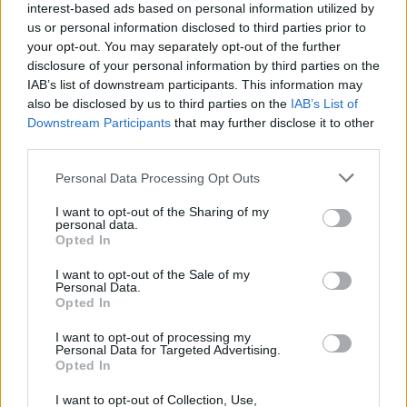
e può rappresentare un momento di vulnerabilità. È
interest-based ads based on personal information utilized by
us or personal information disclosed to third parties prior to
importante riconoscere le differenze tra
baby
your opt-out. You may separately opt-out of the further
blues
e
depressione post partum
per poter
disclosure of your personal information by third parties on the
cercare il supporto necessario. È fondamentale non
IAB’s list of downstream participants. This information may
also be disclosed by us to third parties on the
IAB’s List of
esitare a richiedere aiuto se i sintomi persistono,
Downstream Participants
that may further disclose it to other
poiché questo rappresenta un passo significativo
third parties.
verso il recupero.
Please note that this website/app uses one or more Google
Personal Data Processing Opt Outs
services and may gather and store information including but
not limited to your visit or usage behaviour. You may click to
I want to opt-out of the Sharing of my
personal data.
grant or deny consent to Google and its third-party tags to
AUTORE
Opted In
use your data for below specified purposes in below Google
AiAdhubMedia
consent section.
I want to opt-out of the Sale of my
Personal Data.
Opted In
I want to opt-out of processing my
Personal Data for Targeted Advertising.
Opted In
I want to opt-out of Collection, Use,