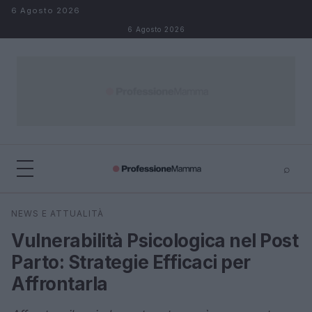
Salta al contenuto
6 Agosto 2026
6 Agosto 2026
⌕
×
⌕
NEWS E ATTUALITÀ
Cerca
Vulnerabilità Psicologica nel Post
Parto: Strategie Efficaci per
Affrontarla