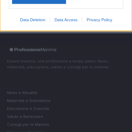
5
innovativo per la tua casa
Data Deletion
Data Access
Privacy Policy
Essere mamma, una professione a tempo pieno. News,
maternità, educazione, salute e consigli per le mamme.
SEZIONI
News e Attualità
Maternità e Gravidanza
Educazione e Crescita
Salute e Benessere
Consigli per le Mamme