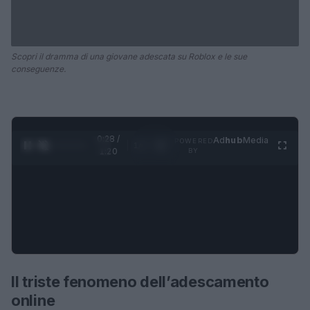
Scopri il dramma di una giovane adescata su Roblox e le sue
conseguenze.
0:28 /
Ad
hub
Media
POWERED
1
/
4
1:20
BY
Il triste fenomeno dell’adescamento
online