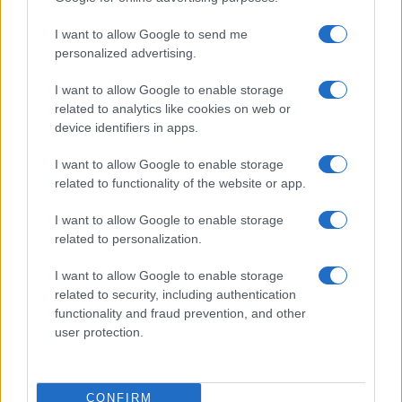
I want to allow Google to send me
Lamezia International Film Fest: arte e cultura si
personalized advertising.
incontrano in Calabria
Camilla Pellegrini · 16 Lug 2026
I want to allow Google to enable storage
related to analytics like cookies on web or
device identifiers in apps.
PIÙ LETTI
I want to allow Google to enable storage
related to functionality of the website or app.
1
Diritti delle lavoratrici in gravidanza: guida completa e
aggiornata
I want to allow Google to enable storage
related to personalization.
2
La salute mentale delle mamme: perché è importante
parlarne
I want to allow Google to enable storage
3
related to security, including authentication
Aiuti famiglie: tutto quello che devi sapere sui supporti
functionality and fraud prevention, and other
disponibili
user protection.
4
Requisiti e Stipendi per Baby Sitter in Italia: La Guida
Completa
CONFIRM
Scopri il Dyson V15 Detect Absolute: l’aspirapolvere