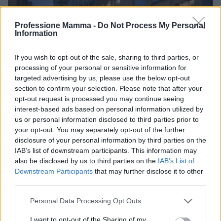
Professione Mamma -
Do Not Process My Personal
Information
If you wish to opt-out of the sale, sharing to third parties, or
processing of your personal or sensitive information for
targeted advertising by us, please use the below opt-out
section to confirm your selection. Please note that after your
opt-out request is processed you may continue seeing
ICA Milano presenta mostre, concerti e letture per
interest-based ads based on personal information utilized by
l’autunno 2026
us or personal information disclosed to third parties prior to
Matteo Pellegrino · 6 Ago 2026
your opt-out. You may separately opt-out of the further
disclosure of your personal information by third parties on the
NEWS E ATTUALITÀ
IAB’s list of downstream participants. This information may
also be disclosed by us to third parties on the
IAB’s List of
Downstream Participants
that may further disclose it to other
third parties.
Please note that this website/app uses one or more Google
Personal Data Processing Opt Outs
services and may gather and store information including but
not limited to your visit or usage behaviour. You may click to
I want to opt-out of the Sharing of my