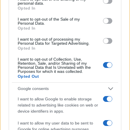
personal data.
grant or deny consent to Google and its third-party tags to
Opted In
use your data for below specified purposes in below Google
consent section.
I want to opt-out of the Sale of my
Personal Data.
Opted In
Codacons denuncia: i problemi che affliggono la Sicilia
I want to opt-out of processing my
tra carburanti, spiagge e incendi
Personal Data for Targeted Advertising.
Opted In
Matteo Pellegrino · 25 Lug 2026
I want to opt-out of Collection, Use,
NEWS E ATTUALITÀ
Retention, Sale, and/or Sharing of my
Personal Data that Is Unrelated with the
Purposes for which it was collected.
Opted Out
Google consents
I want to allow Google to enable storage
related to advertising like cookies on web or
device identifiers in apps.
I want to allow my user data to be sent to
Google for online advertising purposes.