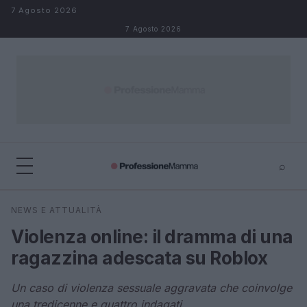
Salta al contenuto
7 Agosto 2026
7 Agosto 2026
⌕
×
⌕
NEWS E ATTUALITÀ
Cerca
Violenza online: il dramma di una
ragazzina adescata su Roblox
Un caso di violenza sessuale aggravata che coinvolge
una tredicenne e quattro indagati.