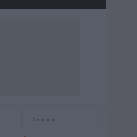
⌕
Cerca