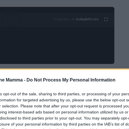
Ad
hub
Media
POWERED BY
lla pedagogista
one Mamma -
Do Not Process My Personal Information
io pubblico dedicato a una delle figure più
to opt-out of the sale, sharing to third parties, or processing of your per
aria Montessori. La giunta comunale ha
formation for targeted advertising by us, please use the below opt-out s
r selection. Please note that after your opt-out request is processed y
 a questa straordinaria donna, un passo
eing interest-based ads based on personal information utilized by us or
nile della città. L’assessora all’Urbanistica e
disclosed to third parties prior to your opt-out. You may separately opt-
losure of your personal information by third parties on the IAB’s list of
ineato l’importanza di questo gesto, soprattutto