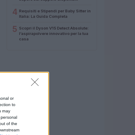
4
Requisiti e Stipendi per Baby Sitter in
Italia: La Guida Completa
5
Scopri il Dyson V15 Detect Absolute:
l’aspirapolvere innovativo per la tua
casa
sonal or
ection to
ou may
 personal
out of the
 downstream