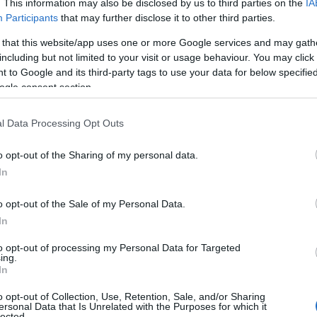
. This information may also be disclosed by us to third parties on the
IA
ale dell’Educazione. Intitolare una piazza a
Participants
that may further disclose it to other third parties.
nto della sua opera, ma anche un modo per
 that this website/app uses one or more Google services and may gath
e il suo esempio di innovazione e dedizione
including but not limited to your visit or usage behaviour. You may click 
 to Google and its third-party tags to use your data for below specifi
ogle consent section.
l Data Processing Opt Outs
o opt-out of the Sharing of my personal data.
In
o opt-out of the Sale of my Personal Data.
In
to opt-out of processing my Personal Data for Targeted
ing.
In
o opt-out of Collection, Use, Retention, Sale, and/or Sharing
ersonal Data that Is Unrelated with the Purposes for which it
lected.