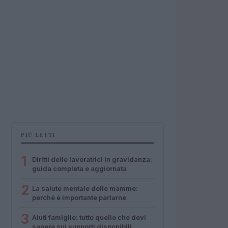
PIÙ LETTI
1
Diritti delle lavoratrici in gravidanza:
guida completa e aggiornata
2
La salute mentale delle mamme:
perché è importante parlarne
3
Aiuti famiglie: tutto quello che devi
sapere sui supporti disponibili