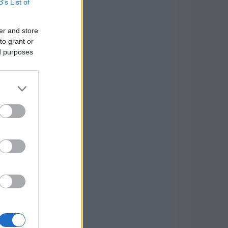
B’s List of
er and store
to grant or
ed purposes