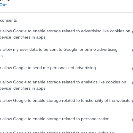
Out
consents
iazza
o allow Google to enable storage related to advertising like cookies on
evice identifiers in apps.
iazza sarà situata nel nuovo quartiere della
o allow my user data to be sent to Google for online advertising
di rigenerazione urbana che rappresenta un
s.
 storia. Questo quartiere, che si sta
to allow Google to send me personalized advertising.
ociale, è adiacente a vie dedicate ad altre due
stina Paper e Marie Curie. La presenza di questi
o allow Google to enable storage related to analytics like cookies on
ea un percorso simbolico che celebra le
evice identifiers in apps.
ll’educazione alla scienza.
o allow Google to enable storage related to functionality of the website
?
o allow Google to enable storage related to personalization.
nel 1870 a Chiaravalle, è stata una pioniera nel
o allow Google to enable storage related to security, including