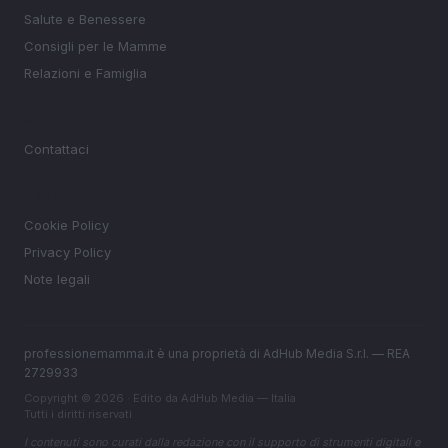
Salute e Benessere
Consigli per le Mamme
Relazioni e Famiglia
MAGAZINE
Contattaci
LEGALE
Cookie Policy
Privacy Policy
Note legali
professionemamma.it è una proprietà di AdHub Media S.r.l. — REA
2729933
Copyright © 2026 · Edito da AdHub Media — Italia
Tutti i diritti riservati
I contenuti sono curati dalla redazione con il supporto di strumenti digitali e