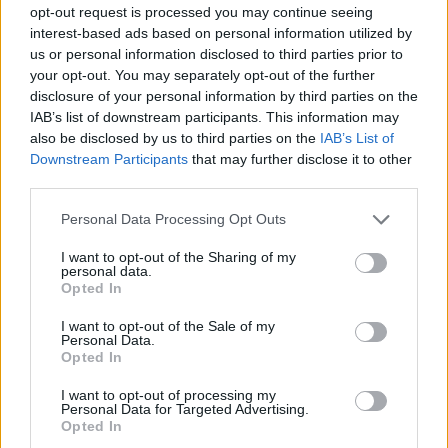
EDUCAZIONE E CRESCITA
opt-out request is processed you may continue seeing
interest-based ads based on personal information utilized by
us or personal information disclosed to third parties prior to
your opt-out. You may separately opt-out of the further
disclosure of your personal information by third parties on the
IAB’s list of downstream participants. This information may
also be disclosed by us to third parties on the
IAB’s List of
Downstream Participants
that may further disclose it to other
third parties.
Please note that this website/app uses one or more Google
Personal Data Processing Opt Outs
services and may gather and store information including but
not limited to your visit or usage behaviour. You may click to
I want to opt-out of the Sharing of my
personal data.
grant or deny consent to Google and its third-party tags to
Ansia nei figli: tecniche di co-regolazione e routine
Opted In
use your data for below specified purposes in below Google
rassicuranti
consent section.
I want to opt-out of the Sale of my
Beatrice Bonaventura · 7 Ago 2026
Personal Data.
Opted In
EDUCAZIONE E CRESCITA
I want to opt-out of processing my
Personal Data for Targeted Advertising.
Opted In