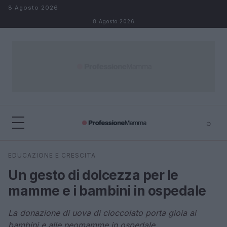
Salta al contenuto
8 Agosto 2026
8 Agosto 2026
⌕
×
⌕
EDUCAZIONE E CRESCITA
Cerca
Un gesto di dolcezza per le
mamme e i bambini in ospedale
La donazione di uova di cioccolato porta gioia ai
bambini e alle neomamme in ospedale.