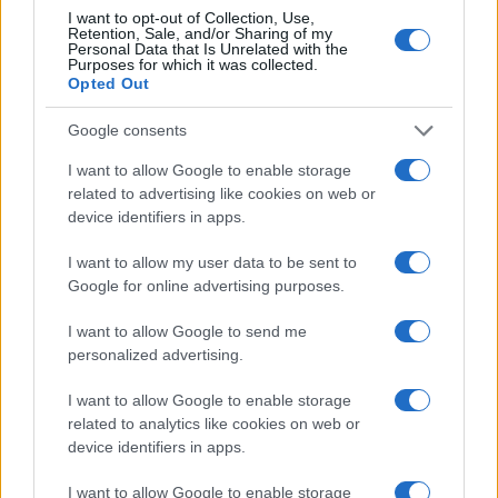
I want to opt-out of Collection, Use,
Retention, Sale, and/or Sharing of my
Personal Data that Is Unrelated with the
Purposes for which it was collected.
Opted Out
Google consents
I want to allow Google to enable storage
related to advertising like cookies on web or
device identifiers in apps.
Nuova legge provinciale pone il benessere scolastico
al centro del sistema educativo
I want to allow my user data to be sent to
Roberto Capelli · 5 Ago 2026
Google for online advertising purposes.
EDUCAZIONE E CRESCITA
I want to allow Google to send me
personalized advertising.
I want to allow Google to enable storage
related to analytics like cookies on web or
device identifiers in apps.
I want to allow Google to enable storage