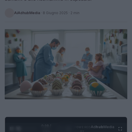
AiAdhubMedia
·
8 Giugno 2025
· 2 min
0:29 /
Ad
hub
Media
POWERED
1
/
4
1:21
BY