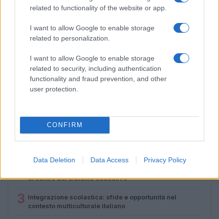
related to functionality of the website or app.
I want to allow Google to enable storage
related to personalization.
Integrazione scolastica: sfide e opportunità nel
I want to allow Google to enable storage
contesto multiculturale italiano
related to security, including authentication
functionality and fraud prevention, and other
Roberto Capelli · 4 Ago 2026
user protection.
PIÙ LETTI
CONFIRM
1
Ansia nei figli: tecniche di co-regolazione e routine
rassicuranti
Data Deletion
Data Access
Privacy Policy
2
Nuova legge provinciale pone il benessere scolastico
al centro del sistema educativo
3
Integrazione scolastica: sfide e opportunità nel
contesto multiculturale italiano