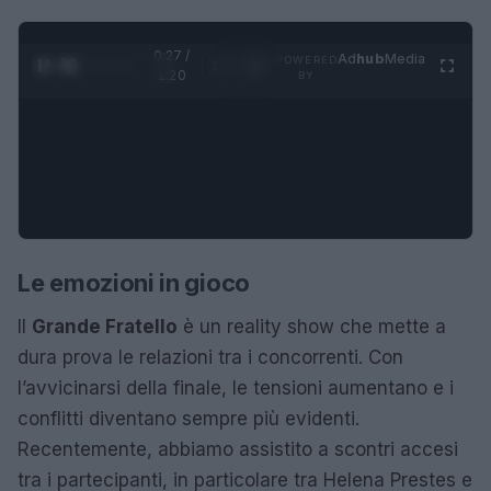
0:28 /
Ad
hub
Media
POWERED
1
/
4
1:20
BY
Le emozioni in gioco
Il
Grande Fratello
è un reality show che mette a
dura prova le relazioni tra i concorrenti. Con
l’avvicinarsi della finale, le tensioni aumentano e i
conflitti diventano sempre più evidenti.
Recentemente, abbiamo assistito a scontri accesi
tra i partecipanti, in particolare tra Helena Prestes e