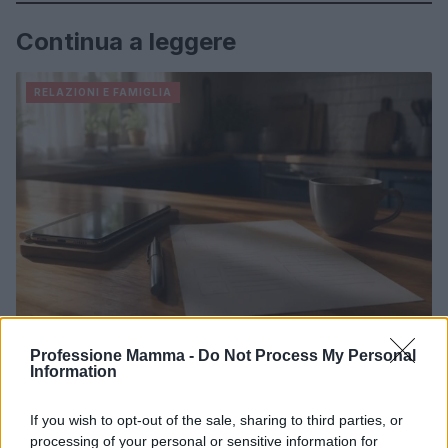
Continua a leggere
RELAZIONI E FAMIGLIA
Professione Mamma -
Do Not Process My Personal
Come creare un patto digitale familiare: tempi, luoghi,
Information
privacy
Beatrice Bonaventura · 5 Ago 2026
If you wish to opt-out of the sale, sharing to third parties, or
processing of your personal or sensitive information for