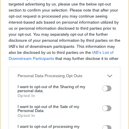
RELAZIONI E FAMIGLIA
targeted advertising by us, please use the below opt-out
section to confirm your selection. Please note that after your
opt-out request is processed you may continue seeing
interest-based ads based on personal information utilized by
us or personal information disclosed to third parties prior to
your opt-out. You may separately opt-out of the further
disclosure of your personal information by third parties on the
IAB’s list of downstream participants. This information may
also be disclosed by us to third parties on the
IAB’s List of
Downstream Participants
that may further disclose it to other
third parties.
Please note that this website/app uses one or more Google
Personal Data Processing Opt Outs
services and may gather and store information including but
Solitudine e salute: 870.000 morti l’anno, come
not limited to your visit or usage behaviour. You may click to
I want to opt-out of the Sharing of my
evitare l’isolamento sociale
personal data.
grant or deny consent to Google and its third-party tags to
Roberto Capelli · 2 Ago 2026
Opted In
use your data for below specified purposes in below Google
consent section.
I want to opt-out of the Sale of my
RELAZIONI E FAMIGLIA
Personal Data.
Opted In
I want to opt-out of processing my