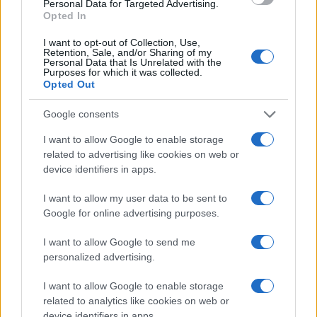
Personal Data for Targeted Advertising.
Opted In
I want to opt-out of Collection, Use,
Retention, Sale, and/or Sharing of my
Personal Data that Is Unrelated with the
Purposes for which it was collected.
Opted Out
Google consents
I want to allow Google to enable storage
Amicizia e longevità: come le relazioni solide
related to advertising like cookies on web or
migliorano la qualità della vita
device identifiers in apps.
Roberto Capelli · 31 Lug 2026
I want to allow my user data to be sent to
Google for online advertising purposes.
PIÙ LETTI
I want to allow Google to send me
personalized advertising.
1
Come creare un patto digitale familiare: tempi, luoghi,
privacy
I want to allow Google to enable storage
related to analytics like cookies on web or
2
Solitudine e salute: 870.000 morti l’anno, come evitare
device identifiers in apps.