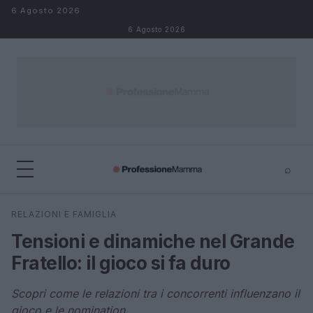
Salta al contenuto
6 Agosto 2026
6 Agosto 2026
⌕
×
⌕
RELAZIONI E FAMIGLIA
Cerca
Tensioni e dinamiche nel Grande
Fratello: il gioco si fa duro
Scopri come le relazioni tra i concorrenti influenzano il
gioco e le nomination.