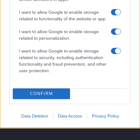
l’isolamento sociale
I want to allow Google to enable storage
3
Amicizia e longevità: come le relazioni solide
related to functionality of the website or app.
migliorano la qualità della vita
4
Dipendenza affettiva: come riconoscerla e creare
I want to allow Google to enable storage
confini sani in coppia
related to personalization.
5
Differenze educative tra generazioni: come sono
I want to allow Google to enable storage
cambiate le dinamiche genitoriali
related to security, including authentication
functionality and fraud prevention, and other
user protection.
CONFIRM
Essere mamma, una professione a tempo pieno. News,
Data Deletion
Data Access
Privacy Policy
maternità, educazione, salute e consigli per le mamme.
SEZIONI