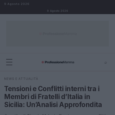
Salta al contenuto
9 Agosto 2026
9 Agosto 2026
⌕
×
⌕
NEWS E ATTUALITÀ
Cerca
Tensioni e Conflitti interni tra i
Membri di Fratelli d’Italia in
Sicilia: Un’Analisi Approfondita