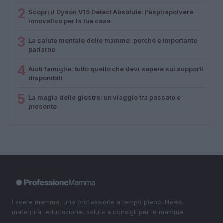
2
Scopri il Dyson V15 Detect Absolute: l’aspirapolvere
innovativo per la tua casa
3
La salute mentale delle mamme: perché è importante
parlarne
4
Aiuti famiglie: tutto quello che devi sapere sui supporti
disponibili
5
La magia delle giostre: un viaggio tra passato e
presente
Essere mamma, una professione a tempo pieno. News,
maternità, educazione, salute e consigli per le mamme.