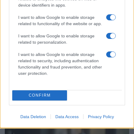
Matteo Pellegrino · 6 Ago 2026
device identifiers in apps.
NEWS E ATTUALITÀ
I want to allow Google to enable storage
related to functionality of the website or app.
I want to allow Google to enable storage
related to personalization.
I want to allow Google to enable storage
related to security, including authentication
functionality and fraud prevention, and other
user protection.
CONFIRM
Codacons denuncia: i problemi che affliggono la Sicilia
tra carburanti, spiagge e incendi
Matteo Pellegrino · 25 Lug 2026
Data Deletion
Data Access
Privacy Policy
NEWS E ATTUALITÀ