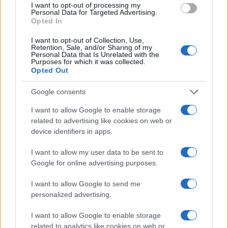
I want to opt-out of processing my
Personal Data for Targeted Advertising.
Opted In
Continua a leggere
I want to opt-out of Collection, Use,
Retention, Sale, and/or Sharing of my
Personal Data that Is Unrelated with the
Purposes for which it was collected.
NEWS E ATTUALITÀ
Opted Out
Google consents
I want to allow Google to enable storage
related to advertising like cookies on web or
device identifiers in apps.
I want to allow my user data to be sent to
Google for online advertising purposes.
I want to allow Google to send me
personalized advertising.
ICA Milano presenta mostre, concerti e letture per
I want to allow Google to enable storage
l’autunno 2026
related to analytics like cookies on web or