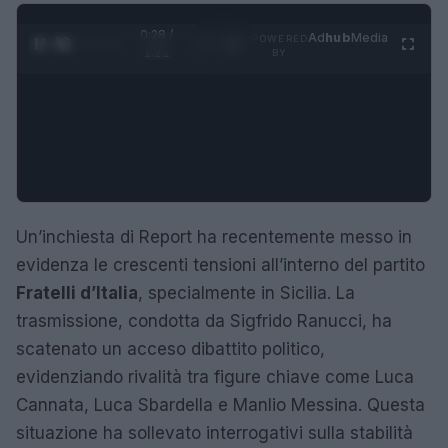
0:29 /
Ad
hub
Media
POWERED
1
/
4
1:21
BY
Un’inchiesta di Report ha recentemente messo in
evidenza le crescenti tensioni all’interno del partito
Fratelli d’Italia
, specialmente in Sicilia. La
trasmissione, condotta da Sigfrido Ranucci, ha
scatenato un acceso dibattito politico,
evidenziando rivalità tra figure chiave come Luca
Cannata, Luca Sbardella e Manlio Messina. Questa
situazione ha sollevato interrogativi sulla stabilità