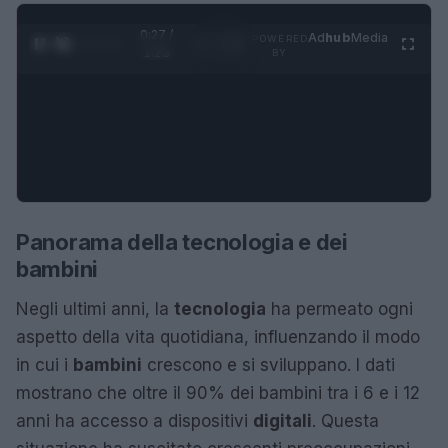
0:28 /
Ad
hub
Media
POWERED
1
/
4
1:23
BY
Panorama della tecnologia e dei
bambini
Negli ultimi anni, la
tecnologia
ha permeato ogni
aspetto della vita quotidiana, influenzando il modo
in cui i
bambini
crescono e si sviluppano. I dati
mostrano che oltre il 90% dei bambini tra i 6 e i 12
anni ha accesso a dispositivi
digitali
. Questa