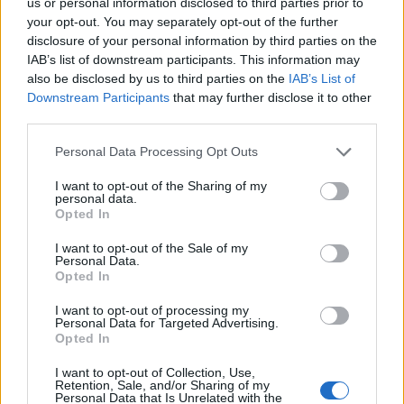
us or personal information disclosed to third parties prior to
your opt-out. You may separately opt-out of the further
disclosure of your personal information by third parties on the
IAB’s list of downstream participants. This information may
also be disclosed by us to third parties on the
IAB’s List of
Downstream Participants
that may further disclose it to other
third parties.
Please note that this website/app uses one or more Google
Personal Data Processing Opt Outs
ICA Milano presenta mostre, concerti e letture per
services and may gather and store information including but
l’autunno 2026
not limited to your visit or usage behaviour. You may click to
I want to opt-out of the Sharing of my
personal data.
Matteo Pellegrino · 6 Ago 2026
grant or deny consent to Google and its third-party tags to
Opted In
use your data for below specified purposes in below Google
consent section.
NEWS E ATTUALITÀ
I want to opt-out of the Sale of my
Personal Data.
Opted In
I want to opt-out of processing my
Personal Data for Targeted Advertising.
Opted In
I want to opt-out of Collection, Use,
Retention, Sale, and/or Sharing of my
Personal Data that Is Unrelated with the