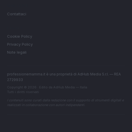
MAGAZINE
Contattaci
LEGALE
Cookie Policy
Privacy Policy
Note legali
professionemamma.it è una proprietà di AdHub Media S.r.l. — REA
2729933
Copyright © 2026 · Edito da AdHub Media — Italia
Tutti i diritti riservati
I contenuti sono curati dalla redazione con il supporto di strumenti digitali e
realizzati in collaborazione con autori indipendenti.