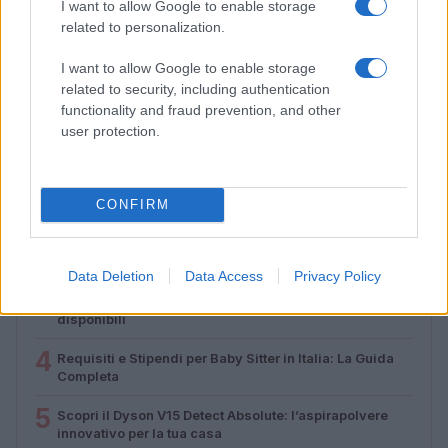
I want to allow Google to enable storage
Lamezia International Film Fest: arte e cultura si
related to personalization.
incontrano in Calabria
Camilla Pellegrini · 16 Lug 2026
I want to allow Google to enable storage
related to security, including authentication
functionality and fraud prevention, and other
user protection.
PIÙ LETTI
1
Diritti delle lavoratrici in gravidanza: guida completa e
aggiornata
CONFIRM
2
La salute mentale delle mamme: perché è importante
parlarne
Data Deletion
Data Access
Privacy Policy
3
Aiuti famiglie: tutto quello che devi sapere sui supporti
disponibili
4
Requisiti e Stipendi per Baby Sitter in Italia: La Guida
Completa
5
Scopri il Dyson V15 Detect Absolute: l’aspirapolvere
innovativo per la tua casa