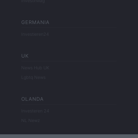
InvestirMag
GERMANIA
Investieren24
UK
News Hub UK
Lgbtq News
OLANDA
Investeren 24
NL Newz