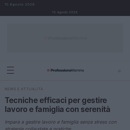
Salta al contenuto
10 Agosto 2026
10 Agosto 2026
⌕
×
⌕
NEWS E ATTUALITÀ
Cerca
Tecniche efficaci per gestire
lavoro e famiglia con serenità
Impara a gestire lavoro e famiglia senza stress con
strategie collaudate e pratiche.