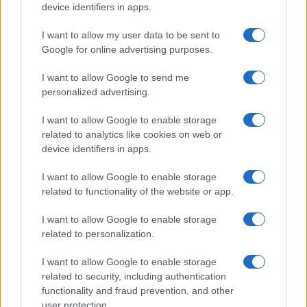
device identifiers in apps.
I want to allow my user data to be sent to
Google for online advertising purposes.
I want to allow Google to send me
personalized advertising.
I want to allow Google to enable storage
Codacons denuncia: i problemi che affliggono la Sicilia
related to analytics like cookies on web or
tra carburanti, spiagge e incendi
device identifiers in apps.
Matteo Pellegrino · 25 Lug 2026
I want to allow Google to enable storage
related to functionality of the website or app.
PIÙ LETTI
I want to allow Google to enable storage
related to personalization.
1
Diritti delle lavoratrici in gravidanza: guida completa e
I want to allow Google to enable storage
aggiornata
related to security, including authentication
2
functionality and fraud prevention, and other
Scopri il Dyson V15 Detect Absolute: l’aspirapolvere
innovativo per la tua casa
user protection.