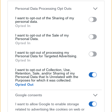
Please note that this website/app uses one or more Google
Personal Data Processing Opt Outs
services and may gather and store information including but
not limited to your visit or usage behaviour. You may click to
I want to opt-out of the Sharing of my
personal data.
grant or deny consent to Google and its third-party tags to
Opted In
use your data for below specified purposes in below Google
consent section.
I want to opt-out of the Sale of my
Personal Data.
Opted In
I want to opt-out of processing my
Personal Data for Targeted Advertising.
Opted In
ICA Milano presenta mostre, concerti e letture per
I want to opt-out of Collection, Use,
Retention, Sale, and/or Sharing of my
l’autunno 2026
Personal Data that Is Unrelated with the
Purposes for which it was collected.
Matteo Pellegrino · 6 Ago 2026
Opted Out
NEWS E ATTUALITÀ
Google consents
I want to allow Google to enable storage
related to advertising like cookies on web or