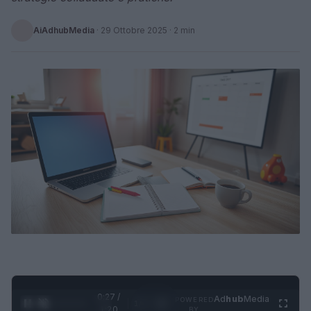
AiAdhubMedia
·
29 Ottobre 2025
· 2 min
0:28 /
Ad
hub
Media
POWERED
1
/
4
1:20
BY