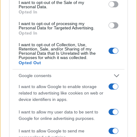
consent section.
I want to opt-out of the Sale of my
Personal Data.
Opted In
I want to opt-out of processing my
Personal Data for Targeted Advertising.
ICA Milano presenta mostre, concerti e letture per
Opted In
l’autunno 2026
Matteo Pellegrino · 6 Ago 2026
I want to opt-out of Collection, Use,
Retention, Sale, and/or Sharing of my
Personal Data that Is Unrelated with the
NEWS E ATTUALITÀ
Purposes for which it was collected.
Opted Out
Google consents
I want to allow Google to enable storage
related to advertising like cookies on web or
device identifiers in apps.
I want to allow my user data to be sent to
Google for online advertising purposes.
I want to allow Google to send me