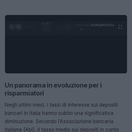
0:29 /
Ad
hub
Media
POWERED
1
/
4
1:21
BY
Un panorama in evoluzione per i
risparmiatori
Negli ultimi mesi, i tassi di interesse sui depositi
bancari in Italia hanno subito una significativa
diminuzione. Secondo l’Associazione bancaria
italiana (Abi), il tasso medio sui depositi in conto