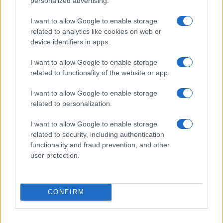
personalized advertising.
Codacons denuncia: i problemi che affliggono la Sicilia
tra carburanti, spiagge e incendi
I want to allow Google to enable storage
Matteo Pellegrino · 25 Lug 2026
related to analytics like cookies on web or
device identifiers in apps.
NEWS E ATTUALITÀ
I want to allow Google to enable storage
related to functionality of the website or app.
I want to allow Google to enable storage
related to personalization.
I want to allow Google to enable storage
related to security, including authentication
functionality and fraud prevention, and other
user protection.
Lamezia International Film Fest: arte e cultura si
CONFIRM
incontrano in Calabria
Camilla Pellegrini · 16 Lug 2026