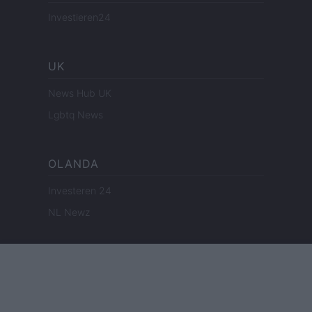
Investieren24
UK
News Hub UK
Lgbtq News
OLANDA
Investeren 24
NL Newz