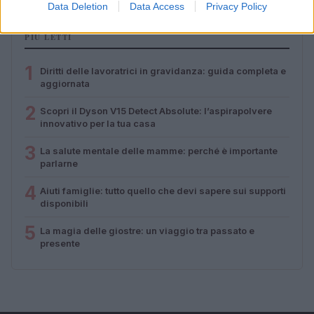
Data Deletion
Data Access
Privacy Policy
PIÙ LETTI
1
Diritti delle lavoratrici in gravidanza: guida completa e
aggiornata
2
Scopri il Dyson V15 Detect Absolute: l’aspirapolvere
innovativo per la tua casa
3
La salute mentale delle mamme: perché è importante
parlarne
4
Aiuti famiglie: tutto quello che devi sapere sui supporti
disponibili
5
La magia delle giostre: un viaggio tra passato e
presente