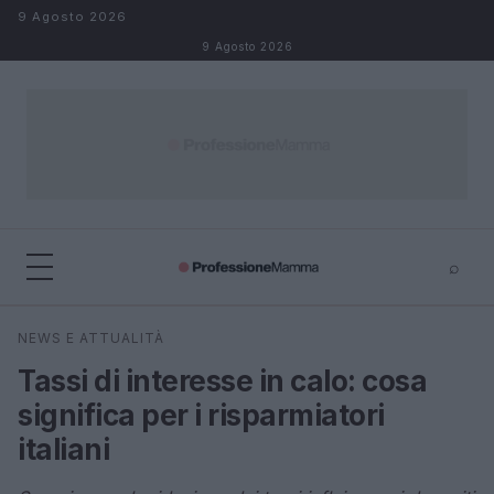
Salta al contenuto
9 Agosto 2026
9 Agosto 2026
⌕
×
⌕
NEWS E ATTUALITÀ
Cerca
Tassi di interesse in calo: cosa
significa per i risparmiatori
italiani