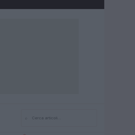
⌕
Cerca