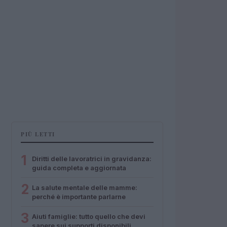
PIÙ LETTI
1
Diritti delle lavoratrici in gravidanza:
guida completa e aggiornata
2
La salute mentale delle mamme:
perché è importante parlarne
3
Aiuti famiglie: tutto quello che devi
sapere sui supporti disponibili