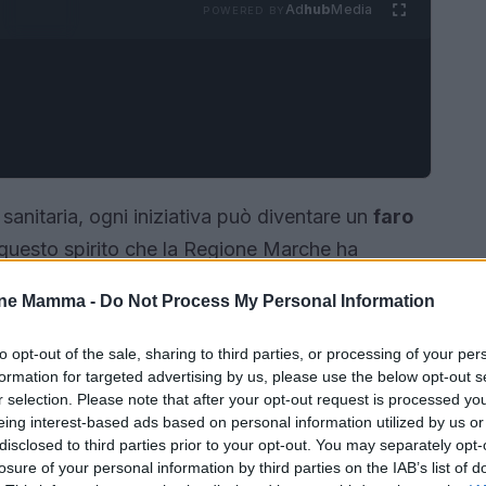
Ad
hub
Media
POWERED BY
sanitaria, ogni iniziativa può diventare un
faro
 questo spirito che la Regione Marche ha
ileva”
, un’iniziativa pensata per rispondere alle
one Mamma -
Do Not Process My Personal Information
le persone più fragili. Con un investimento
visti per il triennio 2025-2027, questo progetto
to opt-out of the sale, sharing to third parties, or processing of your per
formation for targeted advertising by us, please use the below opt-out s
damentale per il miglioramento dei servizi socio-
r selection. Please note that after your opt-out request is processed y
 economica delle famiglie.
eing interest-based ads based on personal information utilized by us or
disclosed to third parties prior to your opt-out. You may separately opt-
losure of your personal information by third parties on the IAB’s list of