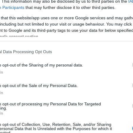
. This information may also be disclosed by us to third parties on the
IA
Participants
that may further disclose it to other third parties.
 that this website/app uses one or more Google services and may gath
including but not limited to your visit or usage behaviour. You may click 
 to Google and its third-party tags to use your data for below specifi
ogle consent section.
l Data Processing Opt Outs
o opt-out of the Sharing of my personal data.
In
o opt-out of the Sale of my Personal Data.
In
to opt-out of processing my Personal Data for Targeted
r le Marche
ing.
In
lla Regione, Francesco Acquaroli, e diversi
o opt-out of Collection, Use, Retention, Sale, and/or Sharing
ersonal Data that Is Unrelated with the Purposes for which it
e coinvolge non solo gli enti gestori, ma anche
lected.