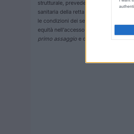
strutturale, prevede un contributo annua
authenti
sanitaria della retta nelle strutture c
le condizioni dei servizi offerti, ma 
equità nell’accesso all’assistenza. Co
primo assaggio
e questo vale anche per