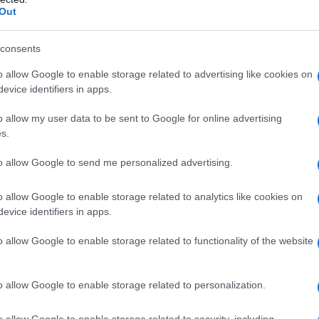
Out
tto di un lungo lavoro di concertazione, mira a
rvizi socio-sanitari nelle Marche. Sono stati
consents
delle strutture e 9,7 milioni per alleviare il peso
o allow Google to enable storage related to advertising like cookies on
osti delle rette. Ma ti sei mai chiesto quante
evice identifiers in apps.
 a queste spese?
o allow my user data to be sent to Google for online advertising
s.
cui residenze sanitarie assistenziali e case di
iderevole. È fondamentale notare che attualmente
to allow Google to send me personalized advertising.
 di un posto, e il costo medio della retta è
o allow Google to enable storage related to analytics like cookies on
anni. Questi dati non fanno che sottolineare
evice identifiers in apps.
 strutturato.
o allow Google to enable storage related to functionality of the website
 progetto
o allow Google to enable storage related to personalization.
inee di intervento. La prima, di carattere
o allow Google to enable storage related to security, including