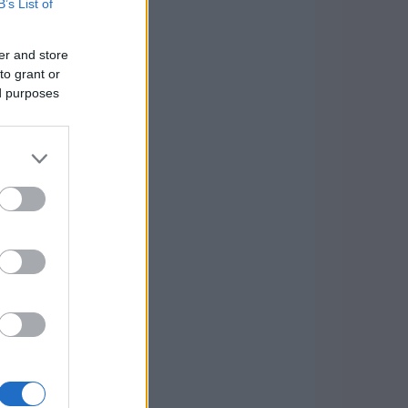
B’s List of
er and store
to grant or
ed purposes