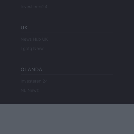
Investieren24
UK
News Hub UK
Lgbtq News
OLANDA
Investeren 24
NL Newz