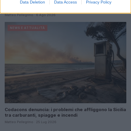
Data Deletion
Data Access
Privacy Policy
ICA Milano presenta mostre, concerti e letture per
l’autunno 2026
Matteo Pellegrino · 6 Ago 2026
NEWS E ATTUALITÀ
Codacons denuncia: i problemi che affliggono la Sicilia
tra carburanti, spiagge e incendi
Matteo Pellegrino · 25 Lug 2026