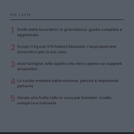
PIÙ LETTI
1
Diritti delle lavoratrici in gravidanza: guida completa e
aggiornata
2
Scopri il Dyson V15 Detect Absolute: l’aspirapolvere
innovativo per la tua casa
3
Aiuti famiglie: tutto quello che devi sapere sui supporti
disponibili
4
La salute mentale delle mamme: perché è importante
parlarne
5
Gelato alla frutta fatto in casa per bambini: ricetta
semplice e nutriente