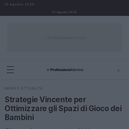
Salta al contenuto
10 Agosto 2026
10 Agosto 2026
⌕
×
⌕
NEWS E ATTUALITÀ
Cerca
Strategie Vincente per
Ottimizzare gli Spazi di Gioco dei
Bambini