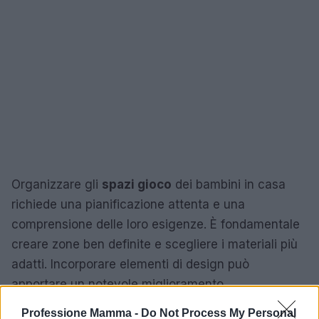
Organizzare gli
spazi gioco
dei bambini in casa
richiede una pianificazione attenta e una
comprensione delle loro esigenze. È fondamentale
creare zone ben definite e scegliere i materiali più
adatti. Incorporare elementi di design può
apportare un notevole miglioramento
nell’esperienza di gioco. Con creatività e impegno,
Professione Mamma -
Do Not Process My Personal