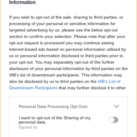
è possibile trasformare qualsiasi spazio in un
Information
ambiente ludico stimolante e sicuro.
If you wish to opt-out of the sale, sharing to third parties, or
processing of your personal or sensitive information for
targeted advertising by us, please use the below opt-out
AUTORE
section to confirm your selection. Please note that after your
AiAdhubMedia
opt-out request is processed you may continue seeing
interest-based ads based on personal information utilized by
us or personal information disclosed to third parties prior to
your opt-out. You may separately opt-out of the further
disclosure of your personal information by third parties on the
IAB’s list of downstream participants. This information may
also be disclosed by us to third parties on the
IAB’s List of
Downstream Participants
that may further disclose it to other
third parties.
Please note that this website/app uses one or more Google
Personal Data Processing Opt Outs
services and may gather and store information including but
not limited to your visit or usage behaviour. You may click to
I want to opt-out of the Sharing of my
personal data.
grant or deny consent to Google and its third-party tags to
Opted In
use your data for below specified purposes in below Google