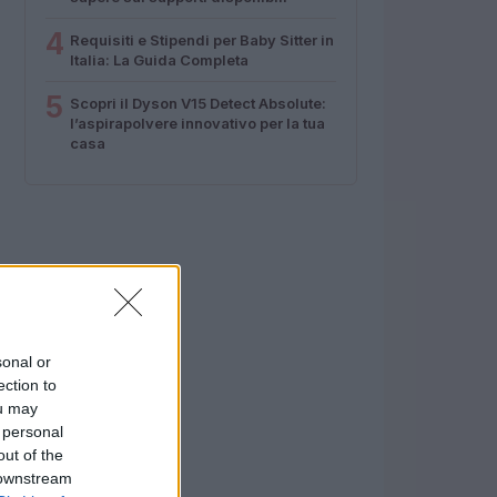
4
Requisiti e Stipendi per Baby Sitter in
Italia: La Guida Completa
5
Scopri il Dyson V15 Detect Absolute:
l’aspirapolvere innovativo per la tua
casa
sonal or
ection to
ou may
 personal
out of the
 downstream