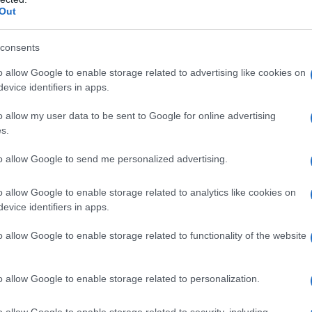
a un vero e proprio “shock” per il cervello. Le
Out
insidiarsi, mentre si cercano di conciliare i
. Comprendere la natura di queste emozioni è
consents
viluppare strategie efficaci per affrontare il
o allow Google to enable storage related to advertising like cookies on
evice identifiers in apps.
o allow my user data to be sent to Google for online advertising
ne e pianificazione
s.
to allow Google to send me personalized advertising.
rganizzazione può trasformare un momento di
o. Organizzarsi significa avere una visione
o allow Google to enable storage related to analytics like cookies on
 permettendo di affrontare ogni impegno con
evice identifiers in apps.
azione ben strutturata non solo riduce lo stress,
o allow Google to enable storage related to functionality of the website
petta, evitando sorprese sgradite.
o allow Google to enable storage related to personalization.
o allow Google to enable storage related to security, including