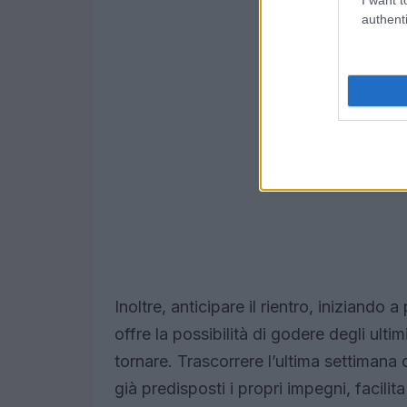
authenti
Inoltre, anticipare il rientro, iniziando 
offre la possibilità di godere degli ulti
tornare. Trascorrere l’ultima settimana 
già predisposti i propri impegni, facilit