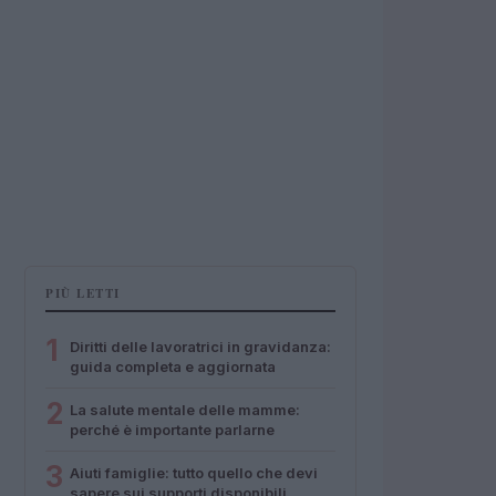
PIÙ LETTI
1
Diritti delle lavoratrici in gravidanza:
guida completa e aggiornata
2
La salute mentale delle mamme:
perché è importante parlarne
3
Aiuti famiglie: tutto quello che devi
sapere sui supporti disponibili