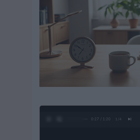
0:28 / 1:20
1
/
4