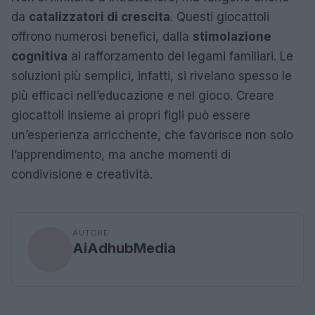
da
catalizzatori di crescita
. Questi giocattoli
offrono numerosi benefici, dalla
stimolazione
cognitiva
al rafforzamento dei legami familiari. Le
soluzioni più semplici, infatti, si rivelano spesso le
più efficaci nell’educazione e nel gioco. Creare
giocattoli insieme ai propri figli può essere
un’esperienza arricchente, che favorisce non solo
l’apprendimento, ma anche momenti di
condivisione e creatività.
AUTORE
AiAdhubMedia