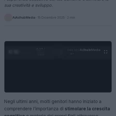
sua creatività e sviluppo.
AiAdhubMedia
·
15 Dicembre 2025
· 2 min
0:28 /
Ad
hub
Media
POWERED
1
/
4
1:23
BY
Negli ultimi anni, molti genitori hanno iniziato a
comprendere l’importanza di
stimolare la crescita