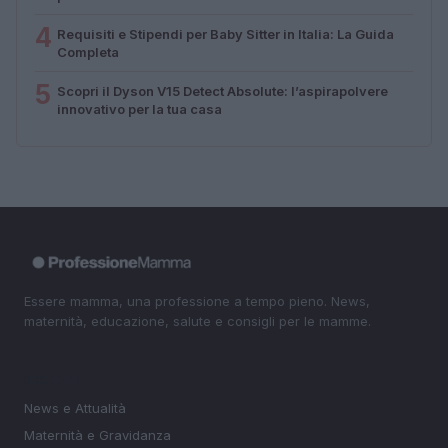
4
Requisiti e Stipendi per Baby Sitter in Italia: La Guida
Completa
5
Scopri il Dyson V15 Detect Absolute: l’aspirapolvere
innovativo per la tua casa
Essere mamma, una professione a tempo pieno. News,
maternità, educazione, salute e consigli per le mamme.
SEZIONI
News e Attualità
Maternità e Gravidanza