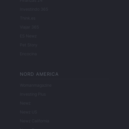
Finanzas 24
Investindo 365
Think.es
Viajar 365
ES Newz
Pet Story
Encocina
NORD AMERICA
Womanmagazine
Investing Plus
Newz
Newz US
Newz California