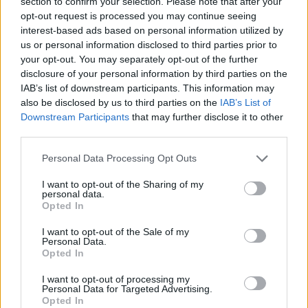
section to confirm your selection. Please note that after your
opt-out request is processed you may continue seeing
NEWS E ATTUALITÀ
interest-based ads based on personal information utilized by
us or personal information disclosed to third parties prior to
your opt-out. You may separately opt-out of the further
disclosure of your personal information by third parties on the
IAB’s list of downstream participants. This information may
also be disclosed by us to third parties on the
IAB’s List of
Downstream Participants
that may further disclose it to other
third parties.
Please note that this website/app uses one or more Google
Personal Data Processing Opt Outs
services and may gather and store information including but
not limited to your visit or usage behaviour. You may click to
I want to opt-out of the Sharing of my
personal data.
grant or deny consent to Google and its third-party tags to
Opted In
Codacons denuncia: i problemi che affliggono la Sicilia
use your data for below specified purposes in below Google
tra carburanti, spiagge e incendi
consent section.
I want to opt-out of the Sale of my
Matteo Pellegrino · 25 Lug 2026
Personal Data.
Opted In
NEWS E ATTUALITÀ
I want to opt-out of processing my
Personal Data for Targeted Advertising.
Opted In