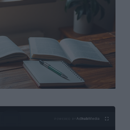
Ad
hub
Media
POWERED BY