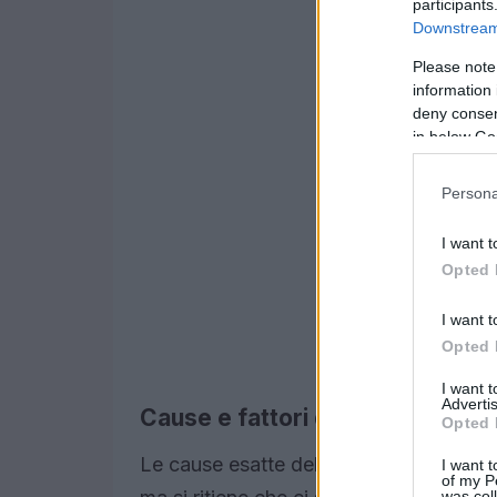
participants
Downstream 
Please note
information 
deny consent
in below Go
Persona
I want t
Opted 
I want t
Opted 
I want 
Advertis
Cause e fattori di rischio
Opted 
Le cause esatte della sindrome di Sj
I want t
of my P
was col