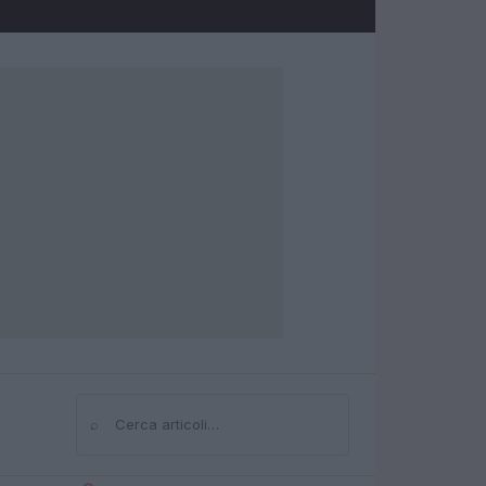
⌕
Cerca