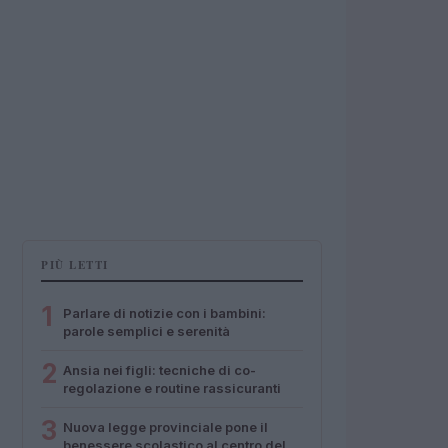
PIÙ LETTI
1
Parlare di notizie con i bambini:
parole semplici e serenità
2
Ansia nei figli: tecniche di co-
regolazione e routine rassicuranti
3
Nuova legge provinciale pone il
benessere scolastico al centro del