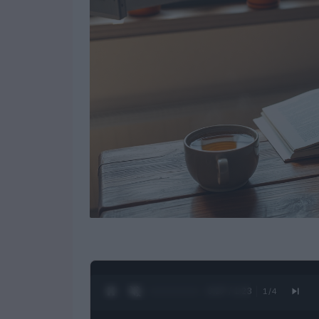
0:28 / 1:23
1
/
4