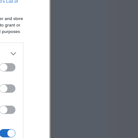
B’s List of
er and store
to grant or
ed purposes