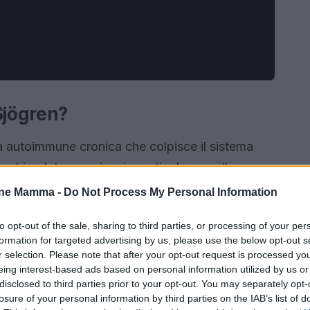
Sjögren?
a autoimmune cronica che colpisce il sistema
e ghiandole esocrine, in particolare quelle
 ridotta produzione di saliva e lacrime, causando
one Mamma -
Do Not Process My Personal Information
degli occhi. Anche se può manifestarsi a
to opt-out of the sale, sharing to third parties, or processing of your per
e di mezza età. Tuttavia, è importante sapere
formation for targeted advertising by us, please use the below opt-out s
vidanza possono affrontare sfide particolari
r selection. Please note that after your opt-out request is processed y
eing interest-based ads based on personal information utilized by us or
disclosed to third parties prior to your opt-out. You may separately opt-
losure of your personal information by third parties on the IAB’s list of