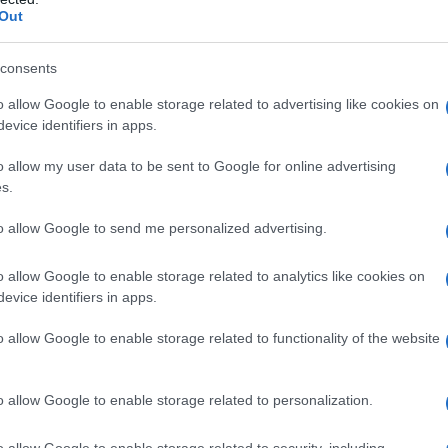
omplessa tra fattori genetici e ambientali. Alcuni
Out
i come infezioni virali possono contribuire
 storia familiare di malattie autoimmuni può
consents
che le donne in gravidanza che hanno questa
o allow Google to enable storage related to advertising like cookies on
.
evice identifiers in apps.
o allow my user data to be sent to Google for online advertising
i Sjögren
s.
to allow Google to send me personalized advertising.
e da persona a persona e possono includere:
o allow Google to enable storage related to analytics like cookies on
)
evice identifiers in apps.
ivite secca)
o allow Google to enable storage related to functionality of the website
o allow Google to enable storage related to personalization.
ono notare un aumento della secchezza a causa
e prestare attenzione ai sintomi e discuterli
o allow Google to enable storage related to security, including