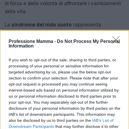
di forza e della volontà di affrontare i cambiamenti
della vita.
La
sindrome del nido vuoto
rappresenta
un’esperienza comune e naturale per molte
persone. È fondamentale non affrontarla da soli.
Professione Mamma -
Do Not Process My Personal
Information
Con il supporto adeguato e strategie mirate, è
possibile superare questo periodo di transizione.
If you wish to opt-out of the sale, sharing to third parties, or
Questa fase può trasformarsi in un’opportunità per
processing of your personal or sensitive information for
targeted advertising by us, please use the below opt-out
la crescita personale e relazionale. Accettare il
section to confirm your selection. Please note that after your
cambiamento e abbracciare nuove esperienze può
opt-out request is processed you may continue seeing
condurre a una vita piena e soddisfacente, anche
interest-based ads based on personal information utilized by
us or personal information disclosed to third parties prior to
dopo che i figli hanno intrapreso il loro cammino.
your opt-out. You may separately opt-out of the further
disclosure of your personal information by third parties on the
IAB’s list of downstream participants. This information may
also be disclosed by us to third parties on the
IAB’s List of
AUTORE
Downstream Participants
that may further disclose it to other
AiAdhubMedia