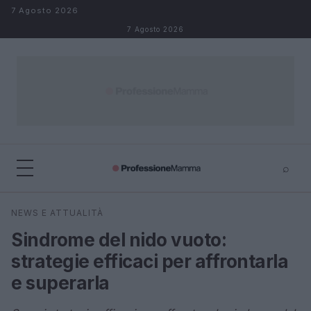
Salta al contenuto
7 Agosto 2026
7 Agosto 2026
⌕
×
⌕
NEWS E ATTUALITÀ
Cerca
Sindrome del nido vuoto:
strategie efficaci per affrontarla
e superarla