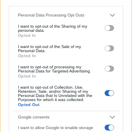
third parties.
Please note that this website/app uses one or more Google
Personal Data Processing Opt Outs
services and may gather and store information including but
not limited to your visit or usage behaviour. You may click to
I want to opt-out of the Sharing of my
personal data.
grant or deny consent to Google and its third-party tags to
Opted In
use your data for below specified purposes in below Google
consent section.
I want to opt-out of the Sale of my
Personal Data.
Opted In
I want to opt-out of processing my
Personal Data for Targeted Advertising.
Opted In
I want to opt-out of Collection, Use,
Retention, Sale, and/or Sharing of my
Personal Data that Is Unrelated with the
Purposes for which it was collected.
Opted Out
Google consents
I want to allow Google to enable storage