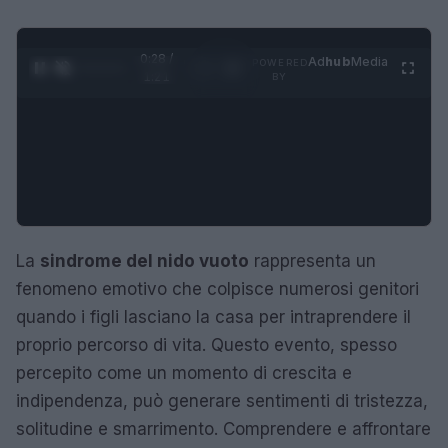
0:29 /
Ad
hub
Media
POWERED
1
/
4
1:21
BY
La
sindrome del nido vuoto
rappresenta un
fenomeno emotivo che colpisce numerosi genitori
quando i figli lasciano la casa per intraprendere il
proprio percorso di vita. Questo evento, spesso
percepito come un momento di crescita e
indipendenza, può generare sentimenti di tristezza,
solitudine e smarrimento. Comprendere e affrontare