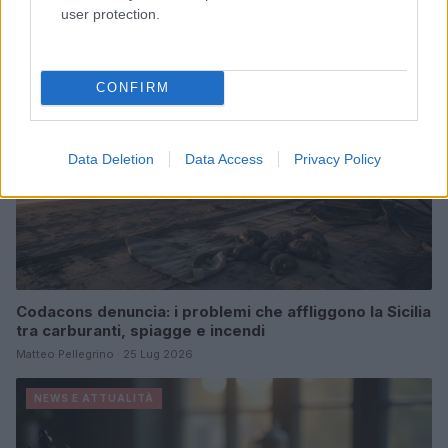
user protection.
NEWS E ATTUALITÀ
CONFIRM
Data Deletion
Data Access
Privacy Policy
Codacons denuncia: i problemi che affliggono la Sicilia
tra carburanti, spiagge e incendi
Matteo Pellegrino · 25 Lug 2026
NEWS E ATTUALITÀ