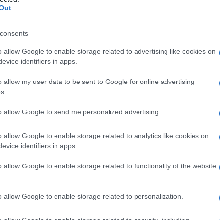
Out
 ha autoprodotto un video che presenta le
i. Questi leader del settore, tra cui Roberto
consents
ono le loro esperienze e riflessioni
o allow Google to enable storage related to advertising like cookies on
o. Il video è stato diffuso attraverso vari canali,
evice identifiers in apps.
 raggiungere un pubblico ampio e sensibilizzare
o allow my user data to be sent to Google for online advertising
s.
rese
to allow Google to send me personalized advertising.
o allow Google to enable storage related to analytics like cookies on
, sottolinea che le realtà produttive devono
evice identifiers in apps.
lla sicurezza. “Le imprese riconoscono l’urgenza
rma Giurgola. “È fondamentale che il messaggio
o allow Google to enable storage related to functionality of the website
parta da loro, non solo per evitare tragedie, ma
iva che le circonda.” Questo approccio mira a
o allow Google to enable storage related to personalization.
rcepito a un investimento necessario per il
o allow Google to enable storage related to security, including