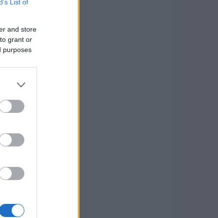
B’s List of
er and store
to grant or
ed purposes