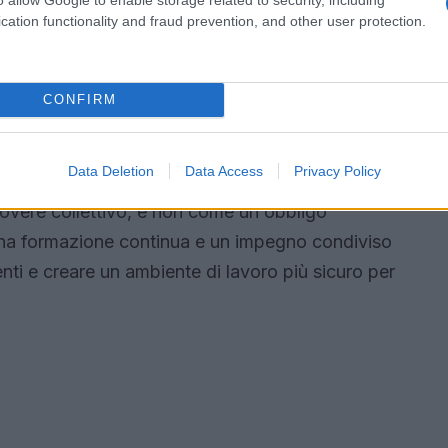
cation functionality and fraud prevention, and other user protection.
la sicurezza
CONFIRM
a Giurgola è la mancanza di formazione adeguata
erno delle imprese. “Cambiare mentalità è la
Data Deletion
Data Access
Privacy Policy
re un futuro sostenibile”, afferma. La sicurezza
overe collettivo, e non come un obbligo
 una formazione continua e un impegno condiviso
denti e creare un ambiente di lavoro più sicuro per