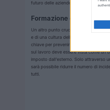
futuro delle aziende.
authenti
Formazione e cultura del
Un altro punto cruciale evidenziato d
e di una cultura della sicurezza all’int
chiave per prevenire tragedie e garanti
sul lavoro deve essere vista come un d
imposto dall’esterno. Solo attraverso
sarà possibile ridurre il numero di inci
tutti.