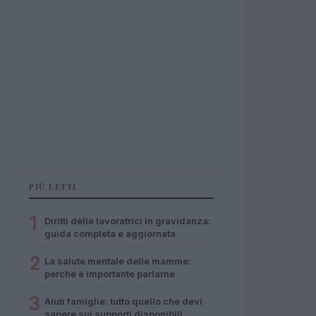
PIÙ LETTI
1
Diritti delle lavoratrici in gravidanza:
guida completa e aggiornata
2
La salute mentale delle mamme:
perché è importante parlarne
3
Aiuti famiglie: tutto quello che devi
sapere sui supporti disponibili