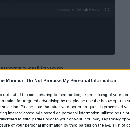
Ad
hub
Media
POWERED BY
icurezza sul lavoro
one Mamma -
Do Not Process My Personal Information
 di Lecce ha registrato un aumento preoccupante
ali hanno avuto esiti mortali. Questa situazione
to opt-out of the sale, sharing to third parties, or processing of your per
lia a lanciare una campagna di sensibilizzazione
formation for targeted advertising by us, please use the below opt-out s
r selection. Please note that after your opt-out request is processed y
e locali. L’iniziativa si propone di affrontare
eing interest-based ads based on personal information utilized by us or
incidenti, ma anche di stimolare un cambiamento
disclosed to third parties prior to your opt-out. You may separately opt-
losure of your personal information by third parties on the IAB’s list of
biente di lavoro più sicuro.