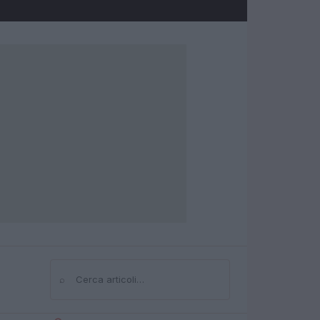
⌕
Cerca