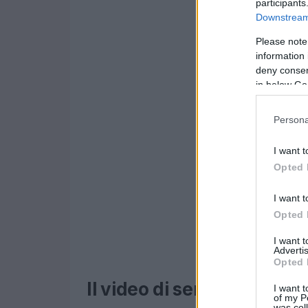
participants
Downstream 
Please note
information 
deny consent
in below Go
Persona
I want t
Opted 
I want t
Opted 
I want 
Advertis
Opted 
Il video di sensibilizzazi
I want t
of my P
was col