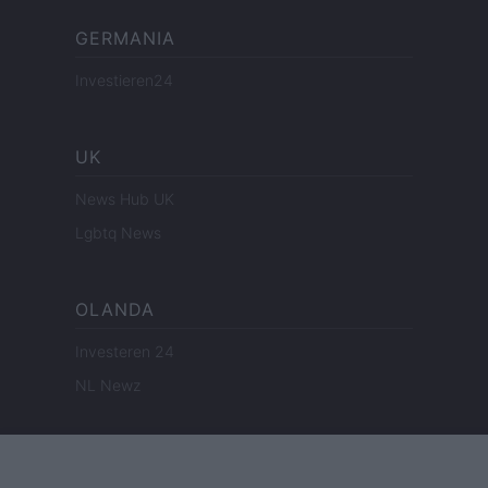
GERMANIA
Investieren24
UK
News Hub UK
Lgbtq News
OLANDA
Investeren 24
NL Newz