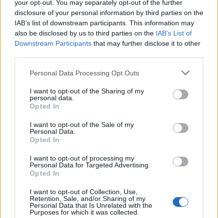
pedagogia Steiner-Waldorf. La giornata si è
your opt-out. You may separately opt-out of the further
disclosure of your personal information by third parties on the
conclusa con uno spettacolo teatrale, “I quattro
IAB’s list of downstream participants. This information may
musicanti di Brema e noi, in viaggio”, un racconto
also be disclosed by us to third parties on the
IAB’s List of
coinvolgente che ha unito arte e educazione.
Downstream Participants
that may further disclose it to other
third parties.
Please note that this website/app uses one or more Google
Personal Data Processing Opt Outs
services and may gather and store information including but
AUTORE
not limited to your visit or usage behaviour. You may click to
I want to opt-out of the Sharing of my
AiAdhubMedia
personal data.
grant or deny consent to Google and its third-party tags to
Opted In
use your data for below specified purposes in below Google
consent section.
I want to opt-out of the Sale of my
Personal Data.
Opted In
I want to opt-out of processing my
Personal Data for Targeted Advertising.
Opted In
I want to opt-out of Collection, Use,
Retention, Sale, and/or Sharing of my
Personal Data that Is Unrelated with the
Purposes for which it was collected.