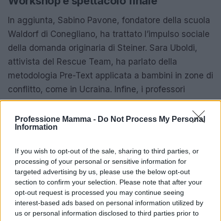
Workshop e spettacolo finale
In aggiunta, Sabino Pavone, fondatore della scuola
Waldorf di Conegliano, ha trattato l’impulso sociale
della domanda originaria di Steiner. Sara Uboldi,
attivista del Rescue Team, ha parlato della
metodologia Pre-Text applicata a bambini in zone di
conflitto, come in Ucraina. Infine, i professori
Andrea Mariuzzo e Alessandro D’Antone hanno
discusso il legame tra educazione e pace nella
Professione Mamma -
Do Not Process My Personal
Information
pedagogia critica italiana.
If you wish to opt-out of the sale, sharing to third parties, or
Nel pomeriggio, gli eventi si sono spostati presso il
processing of your personal or sensitive information for
Tecnopolo di Reggio e all’ex mangimificio Caffarri,
targeted advertising by us, please use the below opt-out
dove sono stati offerti otto workshop tematici
section to confirm your selection. Please note that after your
opt-out request is processed you may continue seeing
gratuiti, aperti a studenti e operatori sociali, per
interest-based ads based on personal information utilized by
approfondire i principi fondamentali della
us or personal information disclosed to third parties prior to