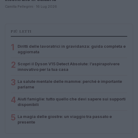
Camilla Pellegrini · 16 Lug 2026
PIÙ LETTI
1
Diritti delle lavoratrici in gravidanza: guida completa e
aggiornata
2
Scopri il Dyson V15 Detect Absolute: l’aspirapolvere
innovativo per la tua casa
3
La salute mentale delle mamme: perché è importante
parlarne
4
Aiuti famiglie: tutto quello che devi sapere sui supporti
disponibili
5
La magia delle giostre: un viaggio tra passato e
presente