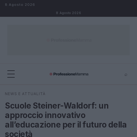
Salta al contenuto
8 Agosto 2026
8 Agosto 2026
⌕
×
⌕
NEWS E ATTUALITÀ
Cerca
Scuole Steiner-Waldorf: un
approccio innovativo
all’educazione per il futuro della
società