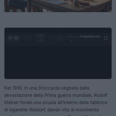
0:29 /
Ad
hub
Media
POWERED
1
/
4
1:21
BY
Nel 1919, in una Stoccarda segnata dalla
devastazione della Prima guerra mondiale, Rudolf
Steiner fondò una scuola all’interno della fabbrica
di sigarette Waldorf, dando vita al movimento