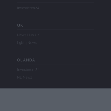
Investieren24
UK
News Hub UK
Lgbtq News
OLANDA
Investeren 24
NL Newz