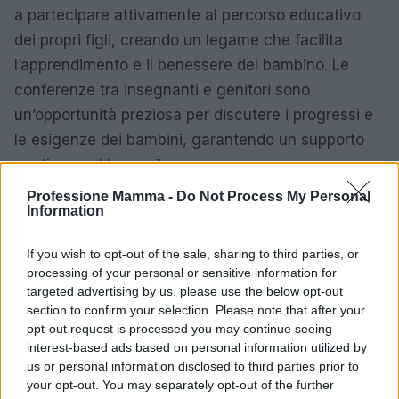
a partecipare attivamente al percorso educativo
dei propri figli, creando un legame che facilita
l’apprendimento e il benessere del bambino. Le
conferenze tra insegnanti e genitori sono
un’opportunità preziosa per discutere i progressi e
le esigenze dei bambini, garantendo un supporto
continuo nel loro sviluppo.
Professione Mamma -
Do Not Process My Personal
Conclusione e riflessioni finali
Information
Il metodo Montessori rappresenta un approccio
If you wish to opt-out of the sale, sharing to third parties, or
educativo innovativo e rispettoso degli individui.
processing of your personal or sensitive information for
Promuovendo l’autonomia, la curiosità e il rispetto,
targeted advertising by us, please use the below opt-out
section to confirm your selection. Please note that after your
questo sistema offre ai bambini gli strumenti
opt-out request is processed you may continue seeing
necessari per diventare apprendisti motivati e
interest-based ads based on personal information utilized by
responsabili. In un mondo in continua evoluzione,
us or personal information disclosed to third parties prior to
your opt-out. You may separately opt-out of the further
investire nel potenziale dei nostri bambini è un