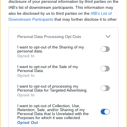
disclosure of your personal information by third parties on the
passo fondamentale per costruire un futuro
IAB’s list of downstream participants. This information may
migliore.
also be disclosed by us to third parties on the
IAB’s List of
Downstream Participants
that may further disclose it to other
third parties.
Please note that this website/app uses one or more Google
Personal Data Processing Opt Outs
AUTORE
services and may gather and store information including but
AiAdhubMedia
not limited to your visit or usage behaviour. You may click to
I want to opt-out of the Sharing of my
personal data.
grant or deny consent to Google and its third-party tags to
Opted In
use your data for below specified purposes in below Google
consent section.
I want to opt-out of the Sale of my
Personal Data.
Opted In
I want to opt-out of processing my
Personal Data for Targeted Advertising.
Opted In
I want to opt-out of Collection, Use,
Retention, Sale, and/or Sharing of my
Personal Data that Is Unrelated with the
Purposes for which it was collected.
Opted Out