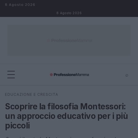
Salta al contenuto
8 Agosto 2026
8 Agosto 2026
⌕
×
⌕
EDUCAZIONE E CRESCITA
Cerca
Scoprire la filosofia Montessori:
un approccio educativo per i più
piccoli