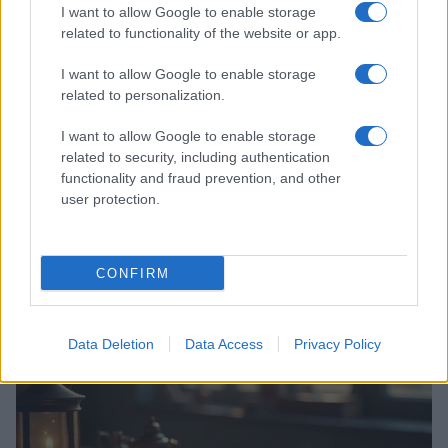
I want to allow Google to enable storage
related to functionality of the website or app.
I want to allow Google to enable storage
related to personalization.
I want to allow Google to enable storage
related to security, including authentication
functionality and fraud prevention, and other
user protection.
Codacons denuncia: i problemi che affliggono la Sicilia
tra carburanti, spiagge e incendi
CONFIRM
Matteo Pellegrino · 25 Lug 2026
NEWS E ATTUALITÀ
Data Deletion
Data Access
Privacy Policy