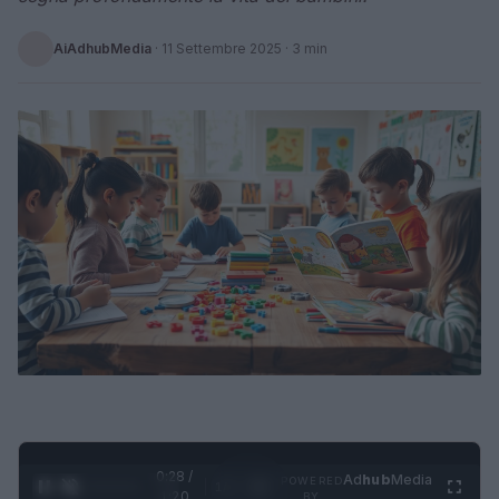
AiAdhubMedia
·
11 Settembre 2025
· 3 min
0:29 /
Ad
hub
Media
POWERED
1
/
4
1:20
BY