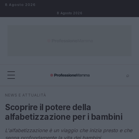
Salta al contenuto
8 Agosto 2026
8 Agosto 2026
⌕
×
⌕
NEWS E ATTUALITÀ
Cerca
Scoprire il potere della
alfabetizzazione per i bambini
L'alfabetizzazione è un viaggio che inizia presto e che
segna profondamente la vita dei bambini.