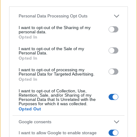
third parties.
Please note that this website/app uses one or more Google
Personal Data Processing Opt Outs
services and may gather and store information including but
not limited to your visit or usage behaviour. You may click to
I want to opt-out of the Sharing of my
personal data.
grant or deny consent to Google and its third-party tags to
Opted In
use your data for below specified purposes in below Google
consent section.
I want to opt-out of the Sale of my
Personal Data.
Opted In
I want to opt-out of processing my
Personal Data for Targeted Advertising.
Opted In
I want to opt-out of Collection, Use,
Retention, Sale, and/or Sharing of my
Personal Data that Is Unrelated with the
Purposes for which it was collected.
Opted Out
Google consents
I want to allow Google to enable storage