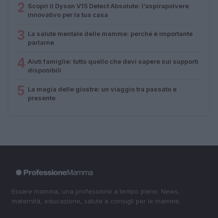
2
Scopri il Dyson V15 Detect Absolute: l’aspirapolvere
innovativo per la tua casa
3
La salute mentale delle mamme: perché è importante
parlarne
4
Aiuti famiglie: tutto quello che devi sapere sui supporti
disponibili
5
La magia delle giostre: un viaggio tra passato e
presente
Essere mamma, una professione a tempo pieno. News,
maternità, educazione, salute e consigli per le mamme.