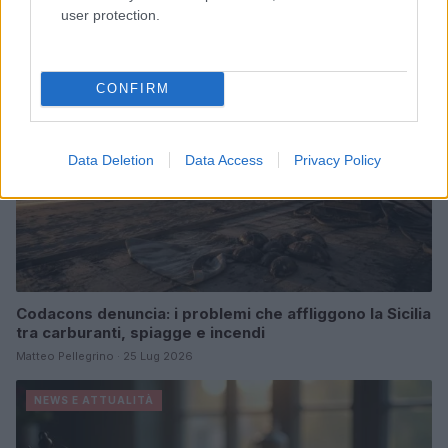
user protection.
NEWS E ATTUALITÀ
CONFIRM
Data Deletion
Data Access
Privacy Policy
Codacons denuncia: i problemi che affliggono la Sicilia
tra carburanti, spiagge e incendi
Matteo Pellegrino · 25 Lug 2026
NEWS E ATTUALITÀ