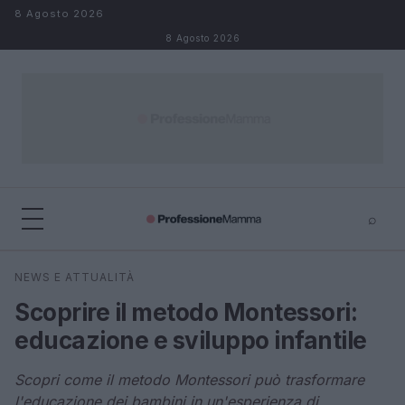
Salta al contenuto
8 Agosto 2026
8 Agosto 2026
⌕
×
⌕
NEWS E ATTUALITÀ
Cerca
Scoprire il metodo Montessori:
educazione e sviluppo infantile
Scopri come il metodo Montessori può trasformare
l'educazione dei bambini in un'esperienza di