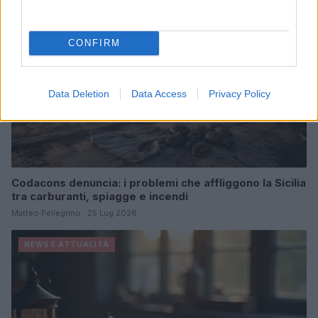
CONFIRM
Data Deletion
Data Access
Privacy Policy
Codacons denuncia: i problemi che affliggono la Sicilia
tra carburanti, spiagge e incendi
Matteo Pellegrino · 25 Lug 2026
NEWS E ATTUALITÀ