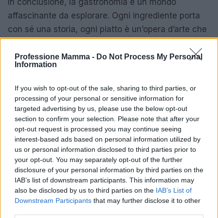
In conclusione, la gastronomia è un mondo
affascinante da esplorare. Ogni ingrediente porta
con sé una storia, ogni piatto è un’opera d’arte che
invita a essere condivisa. Siate curiosi:
sperimentate, assaporate e lasciatevi trasportare
Professione Mamma -
Do Not Process My Personal
Information
dalle storie che ogni morso racconta. La cucina è
un viaggio sensoriale che arricchisce il corpo e lo
If you wish to opt-out of the sale, sharing to third parties, or
spirito, e ogni volta che ci sediamo a tavola,
processing of your personal or sensitive information for
targeted advertising by us, please use the below opt-out
abbiamo l’opportunità di scoprirlo nuovamente.
Il
section to confirm your selection. Please note that after your
segreto è nell’ingrediente:
scegli bene e il tuo
opt-out request is processed you may continue seeing
piatto parlerà per te.
interest-based ads based on personal information utilized by
us or personal information disclosed to third parties prior to
your opt-out. You may separately opt-out of the further
disclosure of your personal information by third parties on the
AUTORE
IAB’s list of downstream participants. This information may
AiAdhubMedia
also be disclosed by us to third parties on the
IAB’s List of
Downstream Participants
that may further disclose it to other
third parties.