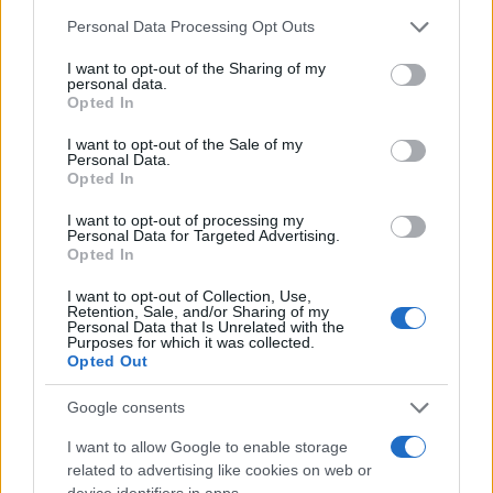
Please note that this website/app uses one or more Google
Personal Data Processing Opt Outs
services and may gather and store information including but
not limited to your visit or usage behaviour. You may click to
I want to opt-out of the Sharing of my
personal data.
grant or deny consent to Google and its third-party tags to
Opted In
use your data for below specified purposes in below Google
consent section.
I want to opt-out of the Sale of my
Personal Data.
Opted In
I want to opt-out of processing my
Personal Data for Targeted Advertising.
Opted In
I want to opt-out of Collection, Use,
Retention, Sale, and/or Sharing of my
Personal Data that Is Unrelated with the
Purposes for which it was collected.
Opted Out
Google consents
I want to allow Google to enable storage
related to advertising like cookies on web or
device identifiers in apps.