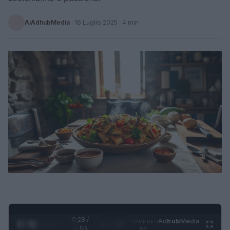
AiAdhubMedia
·
16 Luglio 2025
· 4 min
0:29 /
Ad
hub
Media
POWERED
1
/
4
1:50
BY