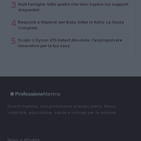
3
Aiuti famiglie: tutto quello che devi sapere sui supporti
disponibili
4
Requisiti e Stipendi per Baby Sitter in Italia: La Guida
Completa
5
Scopri il Dyson V15 Detect Absolute: l’aspirapolvere
innovativo per la tua casa
Essere mamma, una professione a tempo pieno. News,
maternità, educazione, salute e consigli per le mamme.
SEZIONI
News e Attualità