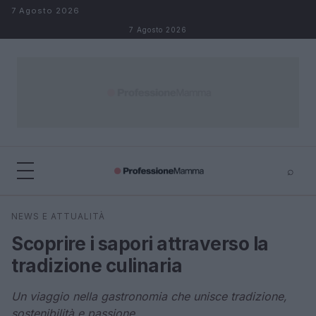
Salta al contenuto
7 Agosto 2026
7 Agosto 2026
⌕
×
⌕
NEWS E ATTUALITÀ
Cerca
Scoprire i sapori attraverso la
tradizione culinaria
Un viaggio nella gastronomia che unisce tradizione,
sostenibilità e passione.