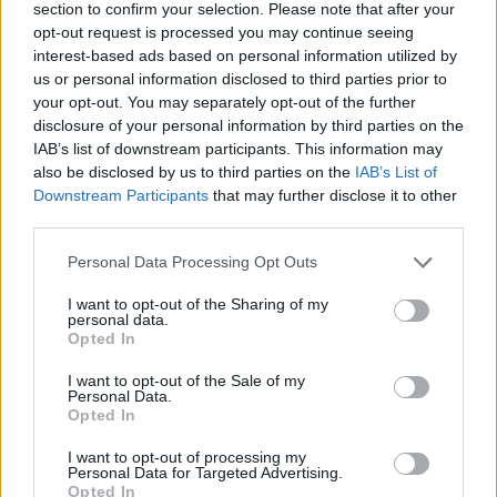
section to confirm your selection. Please note that after your
opt-out request is processed you may continue seeing
NEWS E ATTUALITÀ
interest-based ads based on personal information utilized by
us or personal information disclosed to third parties prior to
your opt-out. You may separately opt-out of the further
disclosure of your personal information by third parties on the
IAB’s list of downstream participants. This information may
also be disclosed by us to third parties on the
IAB’s List of
Downstream Participants
that may further disclose it to other
third parties.
Please note that this website/app uses one or more Google
Personal Data Processing Opt Outs
services and may gather and store information including but
not limited to your visit or usage behaviour. You may click to
I want to opt-out of the Sharing of my
personal data.
grant or deny consent to Google and its third-party tags to
Opted In
ICA Milano presenta mostre, concerti e letture per
use your data for below specified purposes in below Google
l’autunno 2026
consent section.
I want to opt-out of the Sale of my
Personal Data.
Matteo Pellegrino · 6 Ago 2026
Opted In
NEWS E ATTUALITÀ
I want to opt-out of processing my
Personal Data for Targeted Advertising.
Opted In