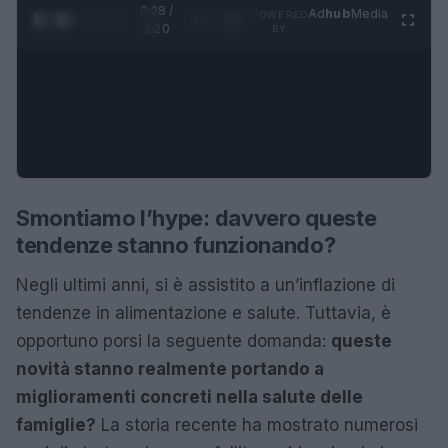
0:28 /
Ad
hub
Media
POWERED
1
/
4
1:20
BY
Smontiamo l’hype: davvero queste
tendenze stanno funzionando?
Negli ultimi anni, si è assistito a un’inflazione di
tendenze in alimentazione e salute. Tuttavia, è
opportuno porsi la seguente domanda:
queste
novità stanno realmente portando a
miglioramenti concreti nella salute delle
famiglie?
La storia recente ha mostrato numerosi