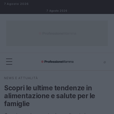
Salta al contenuto
7 Agosto 2026
7 Agosto 2026
⌕
×
⌕
NEWS E ATTUALITÀ
Cerca
Scopri le ultime tendenze in
alimentazione e salute per le
famiglie