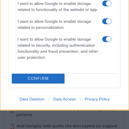
I want to allow Google to enable storage
related to functionality of the website or app.
I want to allow Google to enable storage
related to personalization.
I want to allow Google to enable storage
Lamezia International Film Fest: arte e cultura si
related to security, including authentication
incontrano in Calabria
functionality and fraud prevention, and other
Camilla Pellegrini · 16 Lug 2026
user protection.
CONFIRM
PIÙ LETTI
1
Diritti delle lavoratrici in gravidanza: guida completa e
aggiornata
Data Deletion
Data Access
Privacy Policy
2
La salute mentale delle mamme: perché è importante
parlarne
3
Aiuti famiglie: tutto quello che devi sapere sui supporti