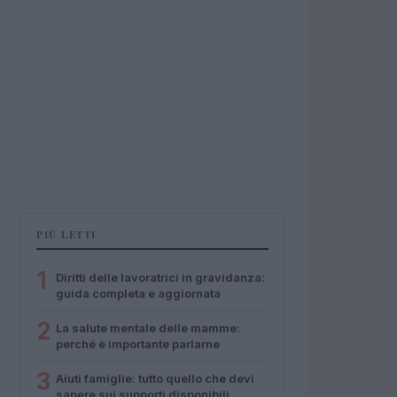
PIÙ LETTI
1
Diritti delle lavoratrici in gravidanza:
guida completa e aggiornata
2
La salute mentale delle mamme:
perché è importante parlarne
3
Aiuti famiglie: tutto quello che devi
sapere sui supporti disponibili