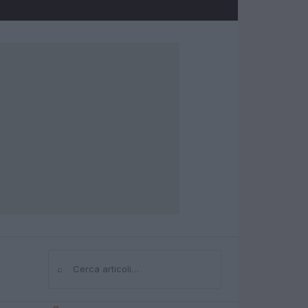
⌕
Cerca