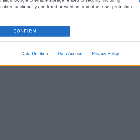
cation functionality and fraud prevention, and other user protection.
 mediamente il 15% in meno in spese sanitarie.
CONFIRM
Data Deletion
Data Access
Privacy Policy