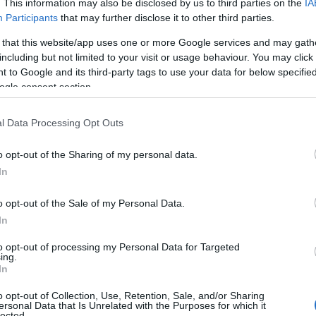
. This information may also be disclosed by us to third parties on the
IA
Participants
that may further disclose it to other third parties.
 that this website/app uses one or more Google services and may gath
including but not limited to your visit or usage behaviour. You may click 
 to Google and its third-party tags to use your data for below specifi
ogle consent section.
l Data Processing Opt Outs
o opt-out of the Sharing of my personal data.
In
o opt-out of the Sale of my Personal Data.
In
to opt-out of processing my Personal Data for Targeted
ing.
In
o portano a una maggiore
attenzione sulla
are le loro abitudini alimentari e a investire di più
o opt-out of Collection, Use, Retention, Sale, and/or Sharing
ersonal Data that Is Unrelated with the Purposes for which it
 la salute. Questo trend è ulteriormente
lected.