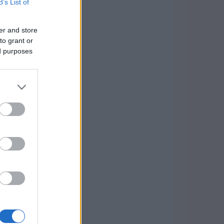
B’s List of
er and store
to grant or
ed purposes