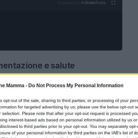
Ad
hub
Media
POWERED BY
mentazione e salute
tazione ha vissuto una vera e propria
rivoluzione
,
one Mamma -
Do Not Process My Personal Information
 di prodotti
biologici
e
nutraceutici
. Questi
nancial Services
, evidenziano un cambiamento
to opt-out of the sale, sharing to third parties, or processing of your per
formation for targeted advertising by us, please use the below opt-out s
sumatori
.
r selection. Please note that after your opt-out request is processed y
eing interest-based ads based on personal information utilized by us or
disclosed to third parties prior to your opt-out. You may separately opt-
losure of your personal information by third parties on the IAB’s list of