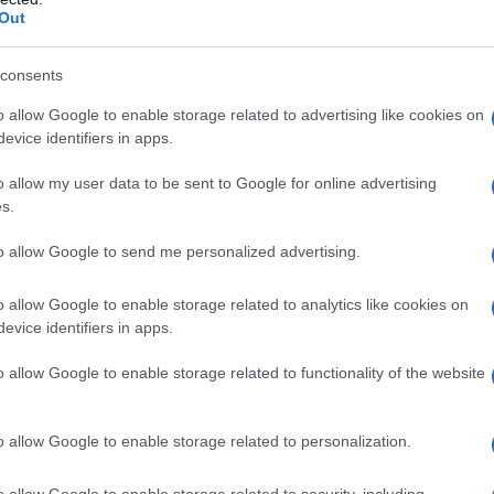
Out
, che ha evidenziato l’importanza di una
consents
o allow Google to enable storage related to advertising like cookies on
ndenze emergenti
evice identifiers in apps.
prodotti
vegetali
e delle
alternative alla carne
o allow my user data to be sent to Google for online advertising
s.
uesto trend non rappresenta un fenomeno
ti del settore. La
liquidità
nei mercati
to allow Google to send me personalized advertising.
ive sanitarie stanno spingendo le aziende verso
o allow Google to enable storage related to analytics like cookies on
evice identifiers in apps.
o allow Google to enable storage related to functionality of the website
ari non solo migliora la
salute
, ma consente
o allow Google to enable storage related to personalization.
vestire in cibi freschi e locali può contribuire a
e. Dati della BCE indicano che le famiglie che
o allow Google to enable storage related to security, including