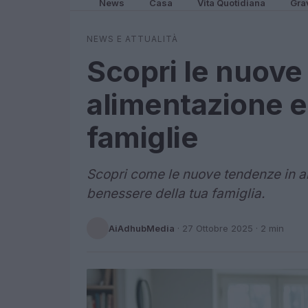
News
Casa
Vita Quotidiana
Gra
NEWS E ATTUALITÀ
Scopri le nuove
alimentazione e 
famiglie
Scopri come le nuove tendenze in al
benessere della tua famiglia.
AiAdhubMedia
·
27 Ottobre 2025
· 2 min